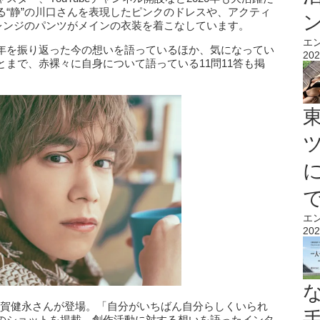
る“静”の川口さんを表現したピンクのドレスや、アクティ
オレンジのパンツがメインの衣装を着こなしています。
エ
年を振り返った今の想いを語っているほか、気になってい
202
まで、赤裸々に自身について語っている11問11答も掲
エ
202
には、千賀健永さんが登場。「自分がいちばん自分らしくいられ
のショットを掲載。創作活動に対する想いを語ったインタ