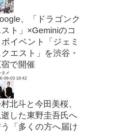
oogle、「ドラゴンク
スト」×Geminiのコ
ラボイベント「ジェミ
ニクエスト」を渋谷・
原宿で開催
ンタメ
6-08-03 18:42
松村北斗と今田美桜、
急逝した東野圭吾氏へ
誓う「多くの方へ届け