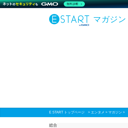
無料診断
マガジン
E START トップページ
>
エンタメ
>
マガジン
総合