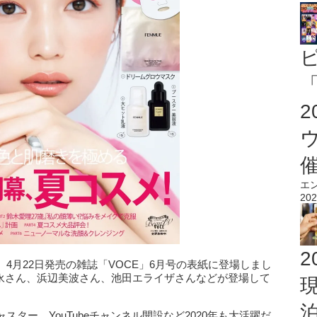
「
エ
202
2
4月22日発売の雑誌「VOCE」6月号の表紙に登場しまし
千賀健永さん、浜辺美波さん、池田エライザさんなどが登場して
ター、YouTubeチャンネル開設など2020年も大活躍だ