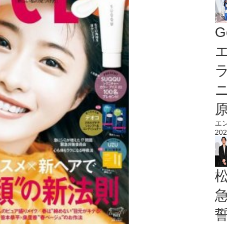
G
エ
エ
202