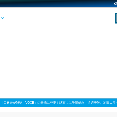
>
川口春奈が雑誌「VOCE」の表紙に登場！誌面には千賀健永、浜辺美波、池田エラ