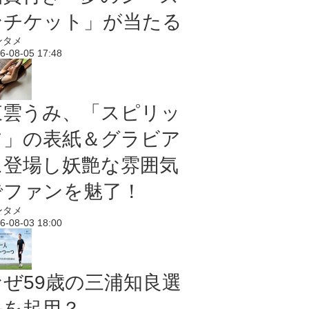
ンチケット」が当たる
ンタメ
6-08-05 17:48
東雲うみ、「スピリッ
ツ」の表紙＆グラビア
に登場し妖艶な雰囲気
でファンを魅了！
ンタメ
6-08-03 18:00
なぜ59歳の三浦知良選
手を起用？