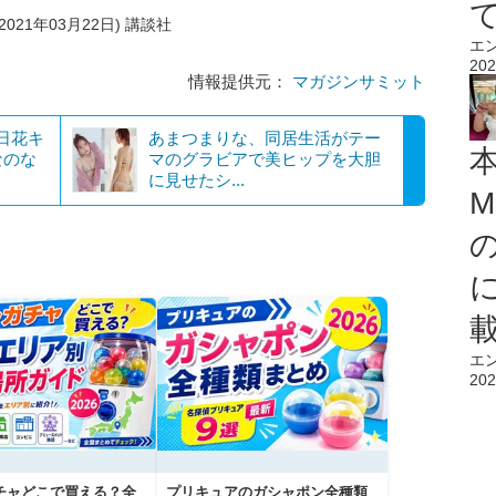
021年03月22日) 講談社
エ
202
情報提供元：
マガジンサミット
日花キ
あまつまりな、同居生活がテー
なのな
マのグラビアで美ヒップを大胆
に見せたシ...
M
エ
202
チャどこで買える？全
プリキュアのガシャポン全種類