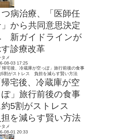
うつ病治療、「医師任
せ」から共同意思決定
へ 新ガイドラインが
示す診療改革
ンタメ
6-08-03 17:25
「帰宅後、冷蔵庫が空
っぽ」旅行前後の食事
に約5割がストレス
負担を減らす賢い方法
ンタメ
6-08-01 20:33