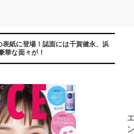
」の表紙に登場！誌面には千賀健永、浜
豪華な面々が！
エ