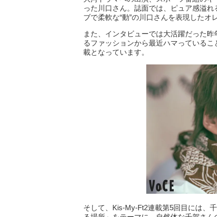
った川口さん。誌面では、ピュア感溢れ
ブで柔軟な“動”の川口さんを表現した
また、インタビューでは大活躍だった昨
るファッションから最近ハマっていること
載となっています。
そして、Kis-My-Ft2連載第5回目
る場所」をテーマに、自然体な千賀さん