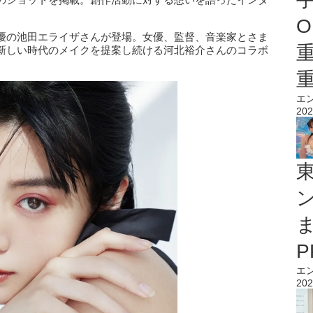
O
優の池田エライザさんが登場。女優、監督、音楽家とさま
新しい時代のメイクを提案し続ける河北裕介さんのコラボ
エ
202
エ
202