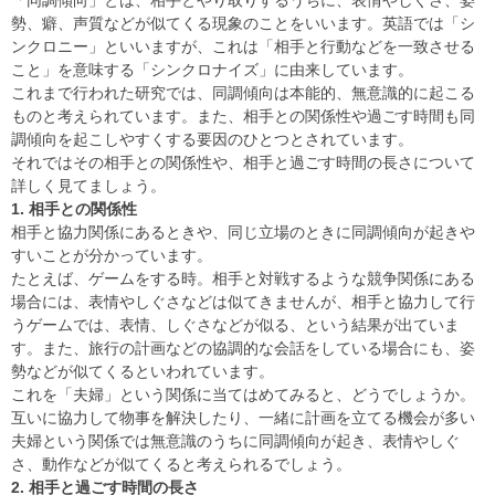
「同調傾向」とは、相手とやり取りするうちに、表情やしぐさ、姿
勢、癖、声質などが似てくる現象のことをいいます。英語では「シ
ンクロニー」といいますが、これは「相手と行動などを一致させる
こと」を意味する「シンクロナイズ」に由来しています。
これまで行われた研究では、同調傾向は本能的、無意識的に起こる
ものと考えられています。また、相手との関係性や過ごす時間も同
調傾向を起こしやすくする要因のひとつとされています。
それではその相手との関係性や、相手と過ごす時間の長さについて
詳しく見てましょう。
1. 相手との関係性
相手と協力関係にあるときや、同じ立場のときに同調傾向が起きや
すいことが分かっています。
たとえば、ゲームをする時。相手と対戦するような競争関係にある
場合には、表情やしぐさなどは似てきませんが、相手と協力して行
うゲームでは、表情、しぐさなどが似る、という結果が出ていま
す。また、旅行の計画などの協調的な会話をしている場合にも、姿
勢などが似てくるといわれています。
これを「夫婦」という関係に当てはめてみると、どうでしょうか。
互いに協力して物事を解決したり、一緒に計画を立てる機会が多い
夫婦という関係では無意識のうちに同調傾向が起き、表情やしぐ
さ、動作などが似てくると考えられるでしょう。
2. 相手と過ごす時間の長さ