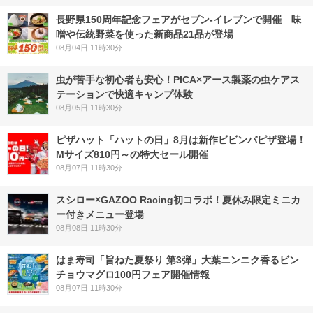
長野県150周年記念フェアがセブン-イレブンで開催 味
噌や伝統野菜を使った新商品21品が登場
08月04日 11時30分
虫が苦手な初心者も安心！PICA×アース製薬の虫ケアス
テーションで快適キャンプ体験
08月05日 11時30分
ピザハット「ハットの日」8月は新作ビビンバピザ登場！
Mサイズ810円～の特大セール開催
08月07日 11時30分
スシロー×GAZOO Racing初コラボ！夏休み限定ミニカ
ー付きメニュー登場
08月08日 11時30分
はま寿司「旨ねた夏祭り 第3弾」大葉ニンニク香るビン
チョウマグロ100円フェア開催情報
08月07日 11時30分