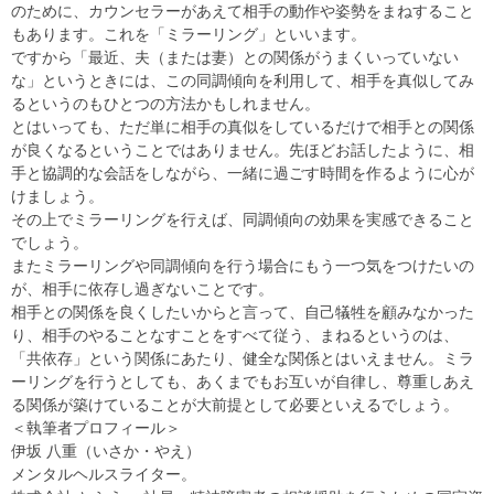
のために、カウンセラーがあえて相手の動作や姿勢をまねすること
もあります。これを「ミラーリング」といいます。
ですから「最近、夫（または妻）との関係がうまくいっていない
な」というときには、この同調傾向を利用して、相手を真似してみ
るというのもひとつの方法かもしれません。
とはいっても、ただ単に相手の真似をしているだけで相手との関係
が良くなるということではありません。先ほどお話したように、相
手と協調的な会話をしながら、一緒に過ごす時間を作るように心が
けましょう。
その上でミラーリングを行えば、同調傾向の効果を実感できること
でしょう。
またミラーリングや同調傾向を行う場合にもう一つ気をつけたいの
が、相手に依存し過ぎないことです。
相手との関係を良くしたいからと言って、自己犠牲を顧みなかった
り、相手のやることなすことをすべて従う、まねるというのは、
「共依存」という関係にあたり、健全な関係とはいえません。ミラ
ーリングを行うとしても、あくまでもお互いが自律し、尊重しあえ
る関係が築けていることが大前提として必要といえるでしょう。
＜執筆者プロフィール＞
伊坂 八重（いさか・やえ）
メンタルヘルスライター。