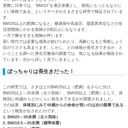
実際に日本では、“BMI22”を適正体重とし、病気にもっともなりに
くい体格である、というデータがさまざまな研究で検証されていま
す。
BMI25以上の肥満になると、糖尿病や高血圧、脂質異常症などの生
活習慣病にかかる危険が2倍以上にもなります。
一方で痩せすぎも危険が伴います。
若い世代では必要な成長が妨げられたり、高齢になると骨粗しょう
症のリスクも高まります。しかし、どの体格が長生きできるか、と
いうことを調べた厚生労働省の調査では、気になる結果が報告され
ています。次から詳しく見ていきましょう。
ぽっちゃりは長生きだった！
この研究では、さきほどのBMI25以上（肥満）をさらに分け、
BMI25以上～30未満（太り気味）、BMI30以上（肥満）として、体
格別に40歳からどのくらい長生きできるかが調査されました。
その結果、
体格別にみて40歳からの余命が長いのは次の順番である
という報告が出されたのです。
1. BMI25～30未満（太り気味）
2. BMI18.5～25未満（標準体重）