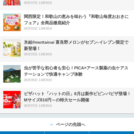
08月07日 11時30分
関西限定！和歌山の恵みを味わう『和歌山毎度おおきに
フェア』全商品徹底紹介
08月03日 11時30分
氷結®mottainai 富良野メロンがセブン‐イレブン限定で
新登場！
08月03日 11時30分
虫が苦手な初心者も安心！PICA×アース製薬の虫ケアス
テーションで快適キャンプ体験
08月05日 11時30分
ピザハット「ハットの日」8月は新作ビビンバピザ登場！
Mサイズ810円～の特大セール開催
08月07日 11時30分
ページの先頭へ