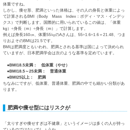
体重ですね。
しかし、痩せ形、肥満といった体格は、その人の身長と体重によっ
て計算されるBMI（Body Mass Index：ボディ・マス・インデッ
クス）で判断します。国際的に用いられているこの値は、「体重
kg）÷身長（m）÷身長（m）」で計算します。
例えば身長160㎝、体重55㎏のAさんは、55÷1.6÷1.6＝21.48、つま
りおよそのBMIは21.5です。
BMIは肥満度ともいわれ、肥満とされる基準は国によって決められ
ていますが、日本肥満学会は次のような基準を定めています。
●BMI18.5未満： 低体重（やせ）
●BMI18.5～25未満： 普通体重
●BMI25以上： 肥満
ちなみにですが、低体重、普通体重、肥満の中でも細かい分類があ
ります。
肥満や痩せ型にはリスクが
「太りすぎや痩せすぎは不健康」というイメージは多くの人が持っ
ているのではないでしょうか。