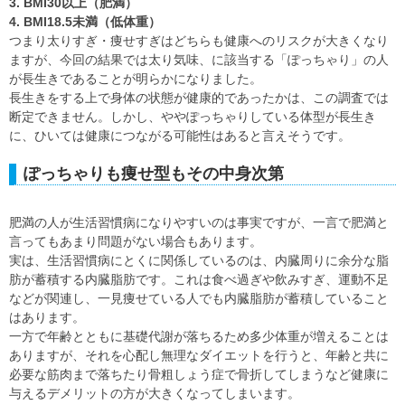
3. BMI30以上（肥満）
4. BMI18.5未満（低体重）
つまり太りすぎ・痩せすぎはどちらも健康へのリスクが大きくなり
ますが、今回の結果では太り気味、に該当する「ぽっちゃり」の人
が長生きであることが明らかになりました。
長生きをする上で身体の状態が健康的であったかは、この調査では
断定できません。しかし、ややぽっちゃりしている体型が長生き
に、ひいては健康につながる可能性はあると言えそうです。
ぽっちゃりも痩せ型もその中身次第
肥満の人が生活習慣病になりやすいのは事実ですが、一言で肥満と
言ってもあまり問題がない場合もあります。
実は、生活習慣病にとくに関係しているのは、内臓周りに余分な脂
肪が蓄積する内臓脂肪です。これは食べ過ぎや飲みすぎ、運動不足
などが関連し、一見痩せている人でも内臓脂肪が蓄積していること
はあります。
一方で年齢とともに基礎代謝が落ちるため多少体重が増えることは
ありますが、それを心配し無理なダイエットを行うと、年齢と共に
必要な筋肉まで落ちたり骨粗しょう症で骨折してしまうなど健康に
与えるデメリットの方が大きくなってしまいます。