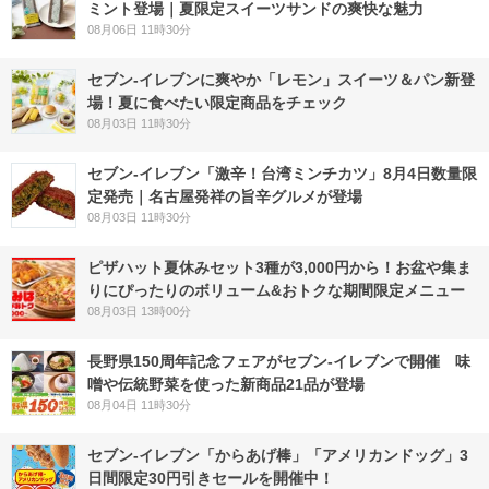
ミント登場｜夏限定スイーツサンドの爽快な魅力
08月06日 11時30分
セブン‐イレブンに爽やか「レモン」スイーツ＆パン新登
場！夏に食べたい限定商品をチェック
08月03日 11時30分
セブン-イレブン「激辛！台湾ミンチカツ」8月4日数量限
定発売｜名古屋発祥の旨辛グルメが登場
08月03日 11時30分
ピザハット夏休みセット3種が3,000円から！お盆や集ま
りにぴったりのボリューム&おトクな期間限定メニュー
08月03日 13時00分
長野県150周年記念フェアがセブン-イレブンで開催 味
噌や伝統野菜を使った新商品21品が登場
08月04日 11時30分
セブン‐イレブン「からあげ棒」「アメリカンドッグ」3
日間限定30円引きセールを開催中！