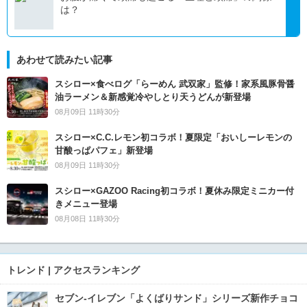
は？
あわせて読みたい記事
スシロー×食べログ「らーめん 武双家」監修！家系風豚骨醤
油ラーメン＆新感覚冷やしとり天うどんが新登場
08月09日 11時30分
スシロー×C.C.レモン初コラボ！夏限定「おいしーレモンの
甘酸っぱパフェ」新登場
08月09日 11時30分
スシロー×GAZOO Racing初コラボ！夏休み限定ミニカー付
きメニュー登場
08月08日 11時30分
トレンド | アクセスランキング
セブン‐イレブン「よくばりサンド」シリーズ新作チョコ