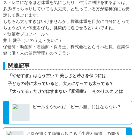
ストレスになるほど体重を気にしたり、生活に制限をするよりは、
多少ぽっちゃりしていても大丈夫、と思っている方が精神的にも安
定して過ごせます。
もちろん太りすぎはいけませんが、標準体重を目安に自分にとって
ちょうどいい体重を保ち、健康的に過ごせるといいですね。
＜執筆者プロフィール＞
井上 愛子（いのうえ・あいこ）
保健師・助産師・看護師・保育士。株式会社とらうべ社員、産業保
健（働く人の健康管理）のベテラン
関連記事
「やせすぎ」はもう古い？ 美しさと若さを保つには
子どもの時に太っていると、大人になっても太ってる？
「太ってる」だけではすまない『肥満症』 そのリスク とは
ビールをやめれば「ビール腹」にはならない？
お腹が痛くて頭痛も起こる「生理と頭痛」の関係