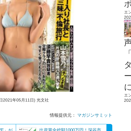
エ
202
エ
日2021年05月11日) 光文社
202
情報提供元：
マガジンサミット
VE」が
出資賞金総額1000万円！深谷市