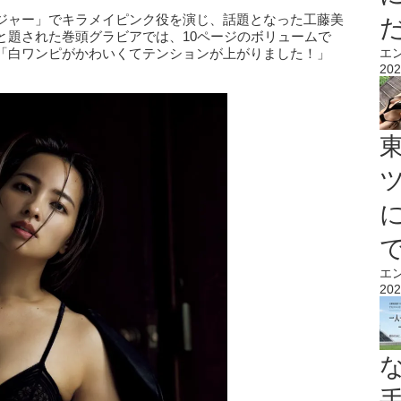
ジャー」でキラメイピンク役を演じ、話題となった工藤美
と題された巻頭グラビアでは、10ページのボリュームで
「白ワンピがかわいくてテンションが上がりました！」
エ
202
エ
202