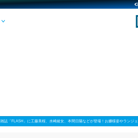
>
雑誌「FLASH」に工藤美桜、水崎綾女、本間日陽などが登場！お嬢様姿やランジ