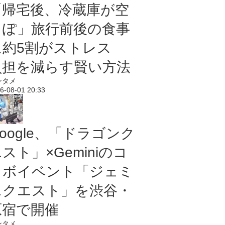
「帰宅後、冷蔵庫が空
っぽ」旅行前後の食事
に約5割がストレス
負担を減らす賢い方法
ンタメ
6-08-01 20:33
oogle、「ドラゴンク
スト」×Geminiのコ
ラボイベント「ジェミ
ニクエスト」を渋谷・
原宿で開催
ンタメ