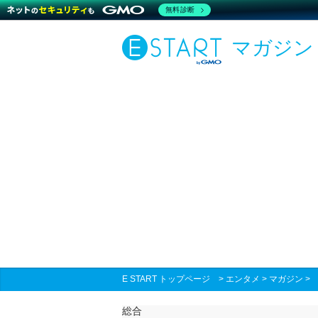
無料診断
マガジン
E START トップページ
>
エンタメ
>
マガジン
総合