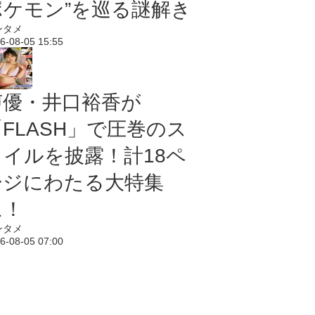
ポケモン”を巡る謎解き
ンタメ
6-08-05 15:55
声優・井口裕香が
「FLASH」で圧巻のス
タイルを披露！計18ペ
ージにわたる大特集
に！
ンタメ
6-08-05 07:00