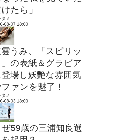
だけたら」
ンタメ
6-08-07 18:00
東雲うみ、「スピリッ
ツ」の表紙＆グラビア
に登場し妖艶な雰囲気
でファンを魅了！
ンタメ
6-08-03 18:00
なぜ59歳の三浦知良選
手を起用？