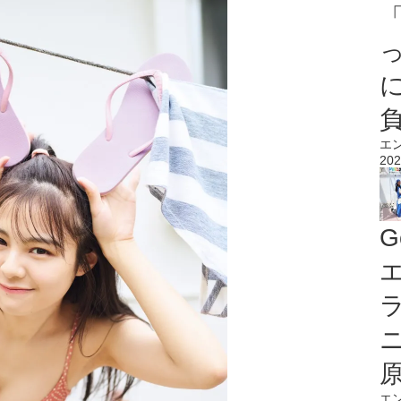
エ
202
G
エ
エ