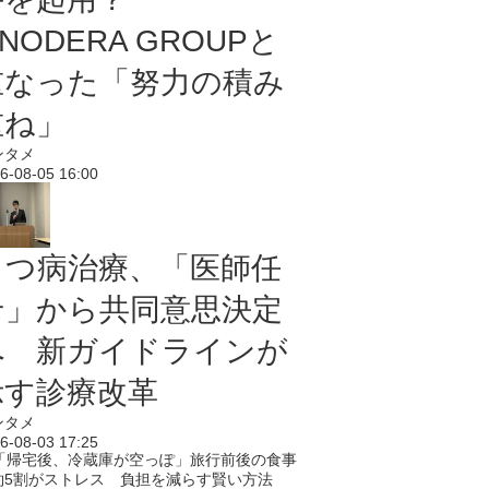
NODERA GROUPと
重なった「努力の積み
重ね」
ンタメ
6-08-05 16:00
うつ病治療、「医師任
せ」から共同意思決定
へ 新ガイドラインが
示す診療改革
ンタメ
6-08-03 17:25