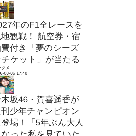
027年のF1全レースを
現地観戦！ 航空券・宿
泊費付き「夢のシーズ
ンチケット」が当たる
ンタメ
6-08-05 17:48
乃木坂46・賀喜遥香が
週刊少年チャンピオン
に登場！「5年ぶん大人
になった私を見ていた