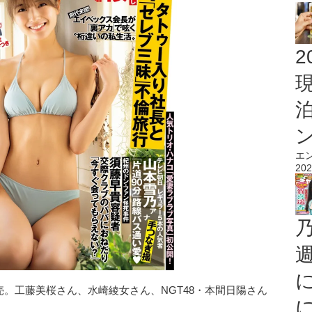
2
エ
202
発売。工藤美桜さん、水崎綾女さん、NGT48・本間日陽さん