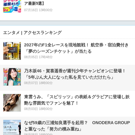
ア最新9選】
07月16日 13時00分
エンタメ | アクセスランキング
2027年のF1全レースを現地観戦！ 航空券・宿泊費付き
「夢のシーズンチケット」が当たる
08月05日 17時48分
乃木坂46・賀喜遥香が週刊少年チャンピオンに登場！
「5年ぶん大人になった私を見ていただけたら」
08月07日 18時00分
東雲うみ、「スピリッツ」の表紙＆グラビアに登場し妖
艶な雰囲気でファンを魅了！
08月03日 18時00分
なぜ59歳の三浦知良選手を起用？ ONODERA GROUP
と重なった「努力の積み重ね」
08月05日 16時00分