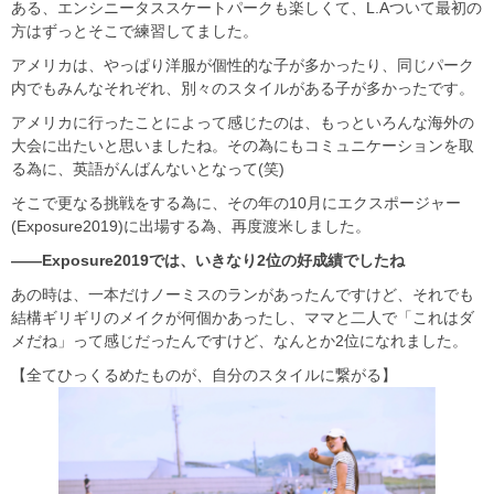
ある、エンシニータススケートパークも楽しくて、L.Aついて最初の
方はずっとそこで練習してました。
アメリカは、やっぱり洋服が個性的な子が多かったり、同じパーク
内でもみんなそれぞれ、別々のスタイルがある子が多かったです。
アメリカに行ったことによって感じたのは、もっといろんな海外の
大会に出たいと思いましたね。その為にもコミュニケーションを取
る為に、英語がんばんないとなって(笑)
そこで更なる挑戦をする為に、その年の10月にエクスポージャー
(Exposure2019)に出場する為、再度渡米しました。
――Exposure2019では、いきなり2位の好成績でしたね
あの時は、一本だけノーミスのランがあったんですけど、それでも
結構ギリギリのメイクが何個かあったし、ママと二人で「これはダ
メだね」って感じだったんですけど、なんとか2位になれました。
【全てひっくるめたものが、自分のスタイルに繋がる】