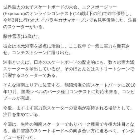
世界最大の女子スケートボードの大会、エクスポージャー
(Exposure)のオンラインコンテスト(14歳以下の部)で昨年優勝し、
今年3月に行われたイバラキカサマオープンでも見事優勝した、注目
のスケーターがいる。
藤井雪凛(15歳)だ。
彼女は地元湘南を拠点に活動し、ここ数年で一気に実力を開花さ
せ、コンテストシーンに躍り出た。
湘南といえば、日本のスケートボードの歴史的にも、数々の実力派
スケーターを輩出しているが、そのほとんどはストリートシーンで
活躍するスケーターである。
そんな湘南エリアに位置する、鵠沼海浜公園スケートパークに2018
年11月、国際レベルのパーク種目コンテストに対応出来る、コンビ
プールが完成。
今後、ますます実力派スケーターの登場が期待される場所として、
注目を集めている。
今回は、生粋の湘南スケーターでありパーク種目で今後大注目とな
る、藤井雪凛のスケートボードへの向き合い方に迫るべく、インタ
ビューを行った。