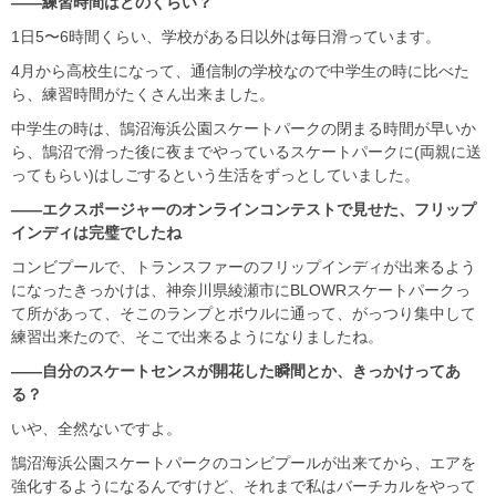
――練習時間はどのくらい？
1日5〜6時間くらい、学校がある日以外は毎日滑っています。
4月から高校生になって、通信制の学校なので中学生の時に比べた
ら、練習時間がたくさん出来ました。
中学生の時は、鵠沼海浜公園スケートパークの閉まる時間が早いか
ら、鵠沼で滑った後に夜までやっているスケートパークに(両親に送
ってもらい)はしごするという生活をずっとしていました。
――エクスポージャーのオンラインコンテストで見せた、フリップ
インディは完璧でしたね
コンビプールで、トランスファーのフリップインディが出来るよう
になったきっかけは、神奈川県綾瀬市にBLOWRスケートパークっ
て所があって、そこのランプとボウルに通って、がっつり集中して
練習出来たので、そこで出来るようになりましたね。
――自分のスケートセンスが開花した瞬間とか、きっかけってあ
る？
いや、全然ないですよ。
鵠沼海浜公園スケートパークのコンビプールが出来てから、エアを
強化するようになるんですけど、それまで私はバーチカルをやって