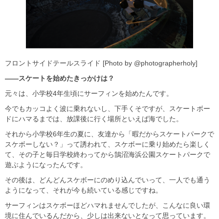
フロントサイドテールスライド [Photo by @photographerholy]
――スケートを始めたきっかけは？
元々は、小学校4年生頃にサーフィンを始めたんです。
今でもカッコよく波に乗れないし、下手くそですが、スケートボー
ドにハマるまでは、放課後に行く場所といえば海でした。
それから小学校6年生の夏に、友達から「暇だからスケートパークで
スケボーしない？」って誘われて、スケボーに乗り始めたら楽しく
て、その子と毎日学校終わってから鵠沼海浜公園スケートパークで
遊ぶようになったんです。
その後は、どんどんスケボーにのめり込んでいって、一人でも通う
ようになって、それが今も続いている感じですね。
サーフィンはスケボーほどハマれませんでしたが、こんなに良い環
境に住んでいるんだから、少しは出来ないとなって思っています。