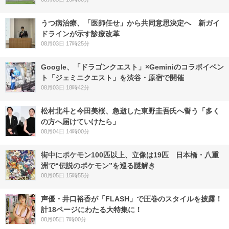
うつ病治療、「医師任せ」から共同意思決定へ 新ガイ
ドラインが示す診療改革
08月03日 17時25分
Google、「ドラゴンクエスト」×Geminiのコラボイベン
ト「ジェミニクエスト」を渋谷・原宿で開催
08月03日 18時42分
松村北斗と今田美桜、急逝した東野圭吾氏へ誓う「多く
の方へ届けていけたら」
08月04日 14時00分
街中にポケモン100匹以上、立像は19匹 日本橋・八重
洲で“伝説のポケモン”を巡る謎解き
08月05日 15時55分
声優・井口裕香が「FLASH」で圧巻のスタイルを披露！
計18ページにわたる大特集に！
08月05日 7時00分