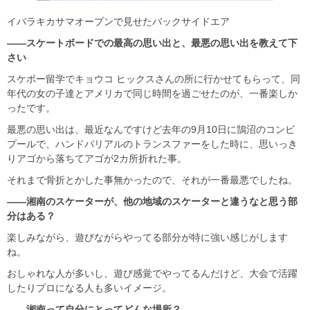
イバラキカサマオープンで見せたバックサイドエア
――スケートボードでの最高の思い出と、最悪の思い出を教えて下
さい
スケボー留学でキョウコ ヒックスさんの所に行かせてもらって、同
年代の女の子達とアメリカで同じ時間を過ごせたのが、一番楽しか
ったです。
最悪の思い出は、最近なんですけど去年の9月10日に鵠沼のコンビ
プールで、ハンドバリアルのトランスファーをした時に、思いっき
りアゴから落ちてアゴが2カ所折れた事。
それまで骨折とかした事無かったので、それが一番最悪でしたね。
――湘南のスケーターが、他の地域のスケーターと違うなと思う部
分はある？
楽しみながら、遊びながらやってる部分が特に強い感じがします
ね。
おしゃれな人が多いし、遊び感覚でやってるんだけど、大会で活躍
したりプロになる人も多いイメージ。
――湘南って自分にとってどんな場所？