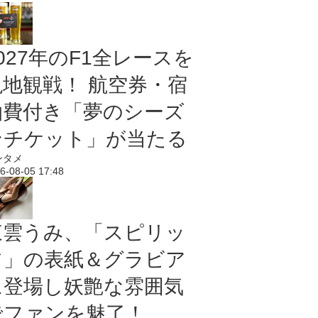
027年のF1全レースを
現地観戦！ 航空券・宿
泊費付き「夢のシーズ
ンチケット」が当たる
ンタメ
6-08-05 17:48
東雲うみ、「スピリッ
ツ」の表紙＆グラビア
に登場し妖艶な雰囲気
でファンを魅了！