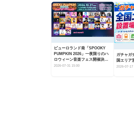
ピューロランド発「SPOOKY
PUMPKIN 2026」一夜限りのハ
ガチャガ
ロウィーン音楽フェス開催決
国エリア別
定！
2026-07-31 15:00
2026-07-17 