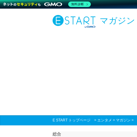
無料診断
マガジン
E START トップページ
>
エンタメ
>
マガジン
総合