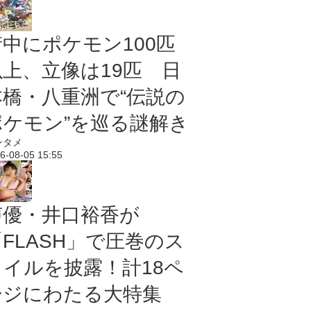
街中にポケモン100匹
以上、立像は19匹 日
本橋・八重洲で“伝説の
ポケモン”を巡る謎解き
ンタメ
6-08-05 15:55
声優・井口裕香が
「FLASH」で圧巻のス
タイルを披露！計18ペ
ージにわたる大特集