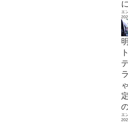
エ
202
エ
202