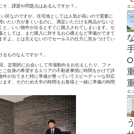
こそ、課題や問題点はあるんですか？」
エ
202
小さい区なのですが、住宅地としては人気が高いので需要に
買いたい方が多くいるのに、満足いただける商品がないと
くと、いい物件が出るとすぐに購入されてしまいます。セ
場としては、まだ購入に対するお心構えなど準備ができて
ますよ。とは言えないのでセールスの仕方に気をつけてい
けるものなんですか？」
O
1回、定期的にお会いして市場動向をお伝えしたり、ファ
とご自身の希望するエリアの不動産事情に時間をかけて詳
物件が出てきた時に準備が整っていてスピーディーな対応
ります。そのため大半の時間をお客様と一緒に準備の時間
エ
202