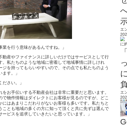
エ
202
事業を行う意味があるんですね。」
不動産やファイナンスに詳しいだけではサービスとして行
す。私たちのような地域に密着して地域事情に詳しけれ
ージを持ってもらいやすいので、その点でも私たちのよう
います。」
ください。」
れをお手伝いする不動産会社は非常に重要だと思います。
エ
202
ので物件情報はダイレクトにお客様が見るのですが、どこ
かにはあまりこだわりがないお客様も多いです。私たちと
うことも地域の多くの方に知って頂くと共に先ずは選んで
サービスを追求していきたいと思っています。」
G