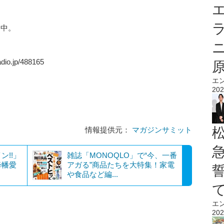
エ
送中。
.jp/488165
エ
202
情報提供元：
マガジンサミット
ン!!」
雑誌「MONOQLO」で“今、一番
降幡愛
アガる”商品たちを大特集！家電
や食品など編...
エ
202