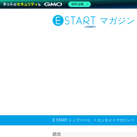
無料診断
マガジン
E START トップページ
>
エンタメ
>
マガジン
総合