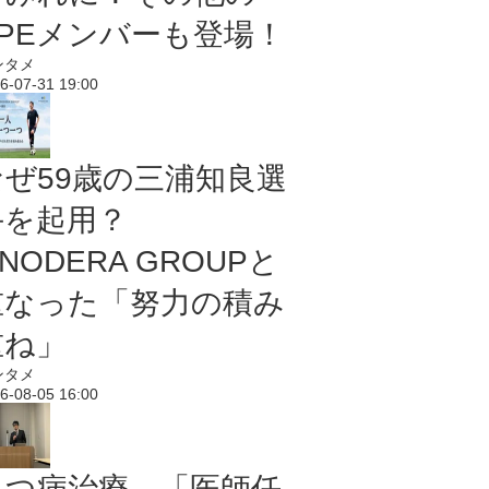
PPEメンバーも登場！
ンタメ
6-07-31 19:00
なぜ59歳の三浦知良選
手を起用？
NODERA GROUPと
重なった「努力の積み
重ね」
ンタメ
6-08-05 16:00
うつ病治療、「医師任