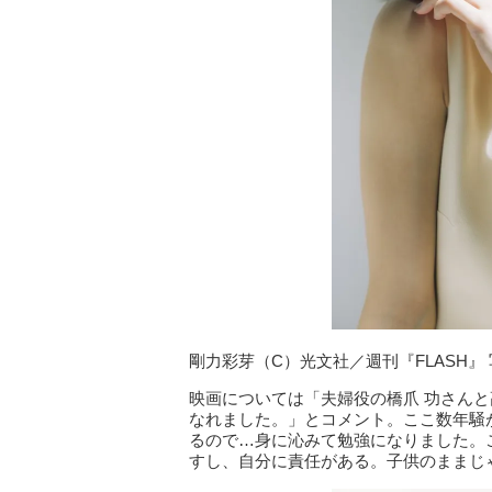
剛力彩芽（C）光文社／週刊『FLASH』 
映画については「夫婦役の橋爪 功さん
なれました。」とコメント。ここ数年騒
るので…身に沁みて勉強になりました。
すし、自分に責任がある。子供のままじ