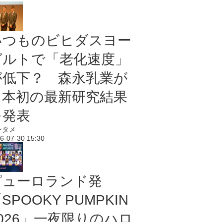
いつものビヒダスヨー
グルトで「老化速度」
が低下？ 森永乳業が
日本初の最新研究結果
を発表
ンタメ
6-07-30 15:30
ピューロランド発
SPOOKY PUMPKIN
2026」一夜限りのハロ