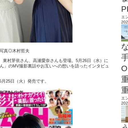
エ
202
 写真◎木村哲夫
、東村芽依さん、高瀬愛奈さんも登場。5月26日（水）に
たん」のMV撮影裏話やお互いへの想いを語ったインタビュ
O
5月25日（火）発売です。
エ
202