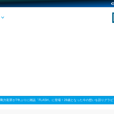
>
剛力彩芽が7年ぶりに雑誌「FLASH」に登場！28歳となった今の想いを語りグラ