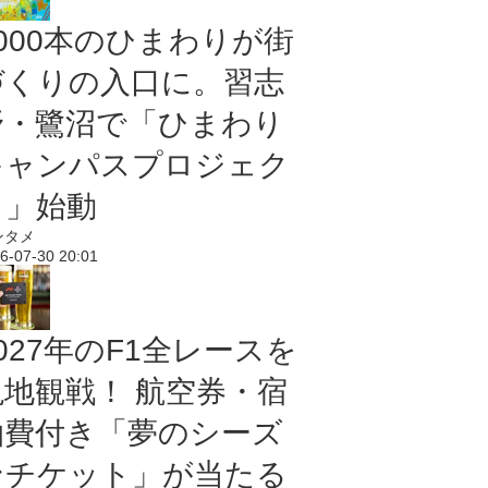
5000本のひまわりが街
づくりの入口に。習志
野・鷺沼で「ひまわり
キャンパスプロジェク
ト」始動
ンタメ
6-07-30 20:01
027年のF1全レースを
現地観戦！ 航空券・宿
泊費付き「夢のシーズ
ンチケット」が当たる