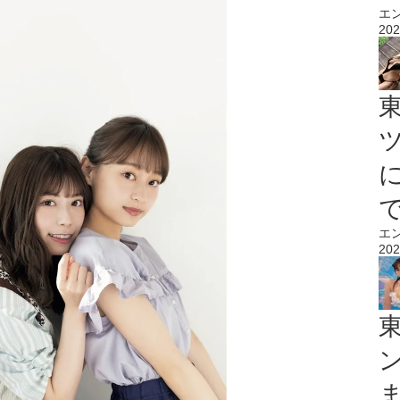
エ
202
エ
202