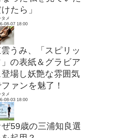
だけたら」
ンタメ
6-08-07 18:00
東雲うみ、「スピリッ
ツ」の表紙＆グラビア
に登場し妖艶な雰囲気
でファンを魅了！
ンタメ
6-08-03 18:00
なぜ59歳の三浦知良選
手を起用？