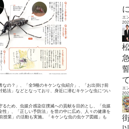
エ
202
者なの？」、「全9種のキケンな虫紹介」、「お出掛け前
エ
対処法」などとなっており、身近に潜むキケンな虫につい
202
守るため、虫媒介感染症撲滅への貢献を目的とし、「虫媒
全性」、「正しい予防法」を世の中に広め、人々の健康を
出前授業」の活動も実施。「キケンな虫の虫ケア図鑑」も