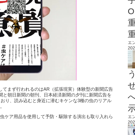
O
エ
202
してまず行われるのはAR（拡張現実）体験型の新聞広告
新聞と朝日新聞の朝刊、日本経済新聞の夕刊に新聞広告を
ており、読み込むと身近に潜むキケンな3種の虫のリアル
す。
、虫ケア用品を使用して予防・駆除する演出も取り入れら
エ
202