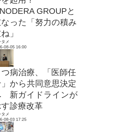
NODERA GROUPと
重なった「努力の積み
重ね」
ンタメ
6-08-05 16:00
うつ病治療、「医師任
せ」から共同意思決定
へ 新ガイドラインが
示す診療改革
ンタメ
6-08-03 17:25