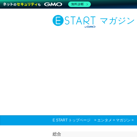
無料診断
マガジン
E START トップページ
>
エンタメ
>
マガジン
総合