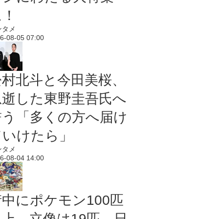
に！
ンタメ
6-08-05 07:00
松村北斗と今田美桜、
急逝した東野圭吾氏へ
誓う「多くの方へ届け
ていけたら」
ンタメ
6-08-04 14:00
街中にポケモン100匹
以上、立像は19匹 日