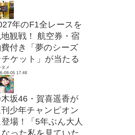
027年のF1全レースを
現地観戦！ 航空券・宿
泊費付き「夢のシーズ
ンチケット」が当たる
ンタメ
6-08-05 17:48
乃木坂46・賀喜遥香が
週刊少年チャンピオン
に登場！「5年ぶん大人
になった私を見ていた