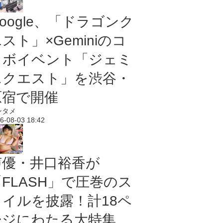
oogle、「ドラゴンク
スト」×Geminiのコ
ラボイベント「ジェミ
ニクエスト」を渋谷・
原宿で開催
ンタメ
6-08-03 18:42
声優・井口裕香が
「FLASH」で圧巻のス
タイルを披露！計18ペ
ージにわたる大特集