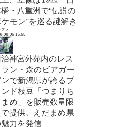
本橋・八重洲で“伝説の
ポケモン”を巡る謎解き
ンタメ
6-08-05 15:55
明治神宮外苑内のレス
トラン・森のビアガー
デンで新潟県が誇るブ
ランド枝豆「つまりち
ゃまめ」を販売数量限
定で提供。えだまめ県
の魅力を発信