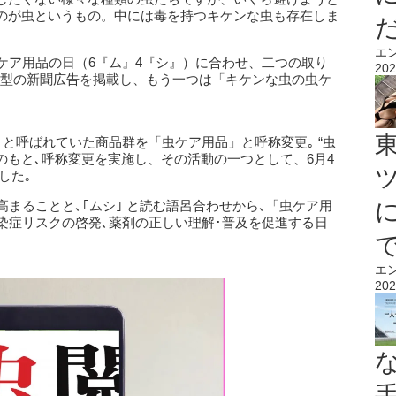
のが虫というもの。中には毒を持つキケンな虫も存在しま
エ
ケア用品の日（6『ム』4『シ』）に合わせ、二つの取り
202
験型の新聞広告を掲載し、もう一つは「キケンな虫の虫ケ
剤｣ と呼ばれていた商品群を「虫ケア用品」と呼称変更｡ “虫
いのもと､呼称変更を実施し、その活動の一つとして、6月4
した｡
高まることと､｢ムシ｣ と読む語呂合わせから､「虫ケア用
染症リスクの啓発､薬剤の正しい理解･普及を促進する日
エ
202