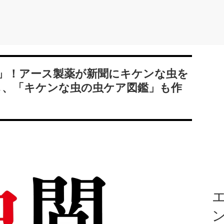
日」！アース製薬が新聞にキケンな虫を
し、「キケンな虫の虫ケア図鑑」も作
エ