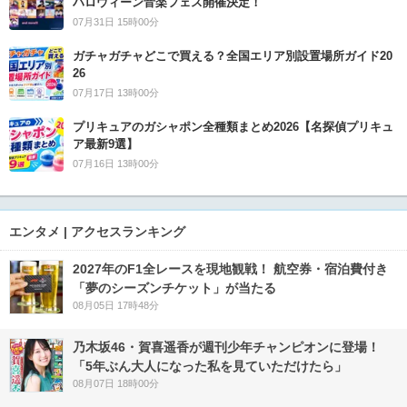
ハロウィーン音楽フェス開催決定！
07月31日 15時00分
ガチャガチャどこで買える？全国エリア別設置場所ガイド20
26
07月17日 13時00分
プリキュアのガシャポン全種類まとめ2026【名探偵プリキュ
ア最新9選】
07月16日 13時00分
エンタメ | アクセスランキング
2027年のF1全レースを現地観戦！ 航空券・宿泊費付き
「夢のシーズンチケット」が当たる
08月05日 17時48分
乃木坂46・賀喜遥香が週刊少年チャンピオンに登場！
「5年ぶん大人になった私を見ていただけたら」
08月07日 18時00分