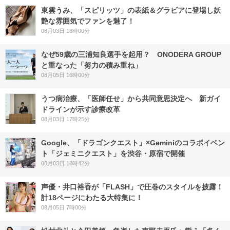
東雲うみ、「スピリッツ」の表紙＆グラビアに登場し妖
艶な雰囲気でファンを魅了！
08月03日 18時00分
なぜ59歳の三浦知良選手を起用？ ONODERA GROUP
と重なった「努力の積み重ね」
08月05日 16時00分
うつ病治療、「医師任せ」から共同意思決定へ 新ガイ
ドラインが示す診療改革
08月03日 17時25分
Google、「ドラゴンクエスト」×Geminiのコラボイベン
ト「ジェミニクエスト」を渋谷・原宿で開催
08月03日 18時42分
声優・井口裕香が「FLASH」で圧巻のスタイルを披露！
計18ページにわたる大特集に！
08月05日 7時00分