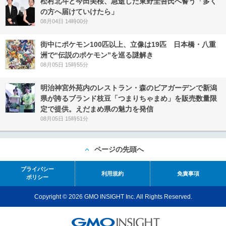
松村北斗と今田美桜、急逝した東野圭吾氏へ誓う「多く
の方へ届けていけたら」
08月04日 14時00分
街中にポケモン100匹以上、立像は19匹 日本橋・八重
洲で“伝説のポケモン”を巡る謎解き
08月05日 15時55分
明治神宮外苑内のレストラン・森のビアガーデンで新潟
県が誇るブランド枝豆「つまりちゃまめ」を販売数量限
定で提供。えだまめ県の魅力を発信
08月05日 15時51分
ページの先頭へ
プライバシー
利用規約
免責事項
ポリシー
Copyright © 2026 GMO INSIGHT Inc. All Rights Reserved.