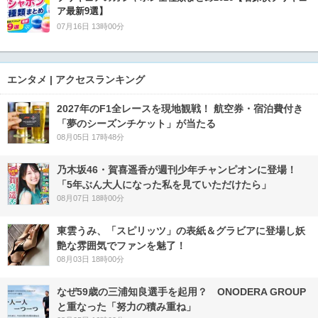
ア最新9選】
07月16日 13時00分
エンタメ | アクセスランキング
2027年のF1全レースを現地観戦！ 航空券・宿泊費付き
「夢のシーズンチケット」が当たる
08月05日 17時48分
乃木坂46・賀喜遥香が週刊少年チャンピオンに登場！
「5年ぶん大人になった私を見ていただけたら」
08月07日 18時00分
東雲うみ、「スピリッツ」の表紙＆グラビアに登場し妖
艶な雰囲気でファンを魅了！
08月03日 18時00分
なぜ59歳の三浦知良選手を起用？ ONODERA GROUP
と重なった「努力の積み重ね」