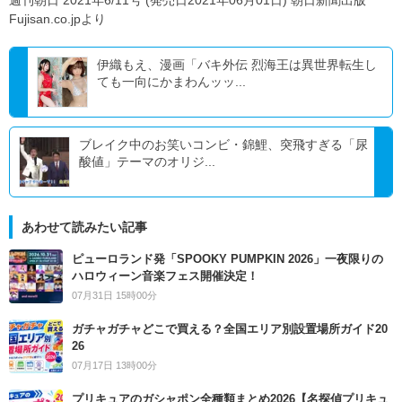
週刊朝日 2021年6/11号 (発売日2021年06月01日) 朝日新聞出版
Fujisan.co.jpより
伊織もえ、漫画「バキ外伝 烈海王は異世界転生し
ても一向にかまわんッッ...
ブレイク中のお笑いコンビ・錦鯉、突飛すぎる「尿
酸値」テーマのオリジ...
あわせて読みたい記事
ピューロランド発「SPOOKY PUMPKIN 2026」一夜限りの
ハロウィーン音楽フェス開催決定！
07月31日 15時00分
ガチャガチャどこで買える？全国エリア別設置場所ガイド20
26
07月17日 13時00分
プリキュアのガシャポン全種類まとめ2026【名探偵プリキュ