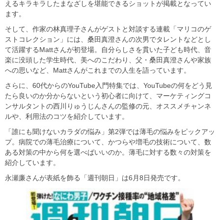
えるキラキラしたまなざしを堪能できるショットが掲載となってい
ます。
そして、作家の林真理子さんがゲストと対談する連載「マリコのゲ
ストコレクション」には、桑田真澄さんの次男でタレントなどとし
て活躍するMattさんが初登場。自分らしさを貫いた子ども時代、音
楽に没頭した学生時代、美へのこだわり、父・桑田真澄さんや家族
への思いなど、Mattさんがこれまでの人生を語っています。
さらに、60代からのYouTube入門特集では、YouTubeの何をどう見
たら良いのか分からないという初心者に向けて、マーケティングコ
ンサルタントの西川りゅうじんさんの監修の元、オススメチャンネ
ルや、利用法のコツを紹介しています。
「誰にも聞けないカラダの悩み」第2弾では薄毛の悩みをピックアッ
プ。病院での薄毛治療について、かつらや増毛の技術について、数
ある対策の中から何を選べばいいのか。薄毛に対する数々の対策を
紹介しています。
永瀬廉さんが表紙を飾る「週刊朝日」は6月8日発売です。