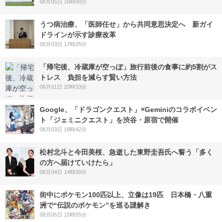
08月05日 16時00分
うつ病治療、「医師任せ」から共同意思決定へ 新ガイ
ドラインが示す診療改革
08月03日 17時25分
「帰宅後、冷蔵庫が空っぽ」旅行前後の食事に約5割がス
トレス 負担を減らす賢い方法
08月01日 20時33分
Google、「ドラゴンクエスト」×Geminiのコラボイベン
ト「ジェミニクエスト」を渋谷・原宿で開催
08月03日 18時42分
松村北斗と今田美桜、急逝した東野圭吾氏へ誓う「多く
の方へ届けていけたら」
08月04日 14時00分
街中にポケモン100匹以上、立像は19匹 日本橋・八重
洲で“伝説のポケモン”を巡る謎解き
08月05日 15時55分