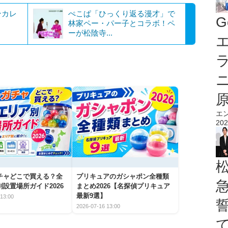
ンカレ
ぺこぱ「ひっくり返る漫才」で
G
林家ペー・パー子とコラボ！ペ
ーが松陰寺...
エ
エ
202
チャどこで買える？全
プリキュアのガシャポン全種類
設置場所ガイド2026
まとめ2026【名探偵プリキュア
最新9選】
13:00
2026-07-16 13:00