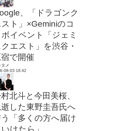
oogle、「ドラゴンク
スト」×Geminiのコ
ラボイベント「ジェミ
ニクエスト」を渋谷・
原宿で開催
ンタメ
6-08-03 18:42
松村北斗と今田美桜、
急逝した東野圭吾氏へ
誓う「多くの方へ届け
ていけたら」