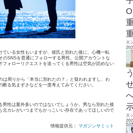
O
エ
202
けている女性もいますが、彼氏と別れた後に、心機一転
そのSNSを普通にフォローする男性。公開アカウントな
ざフォローリクエストを送ってくる男性は空気が読めない
るのは周りから「本当に別れたの？」と疑われますし、わ
の断る気まずさなどを一度考えてみてください。
る男性は案外多いのではないでしょうか。男なら別れた後
も元カレがいつまでもかっこいい存在であってほしいので
エ
202
情報提供元：
マガジンサミット