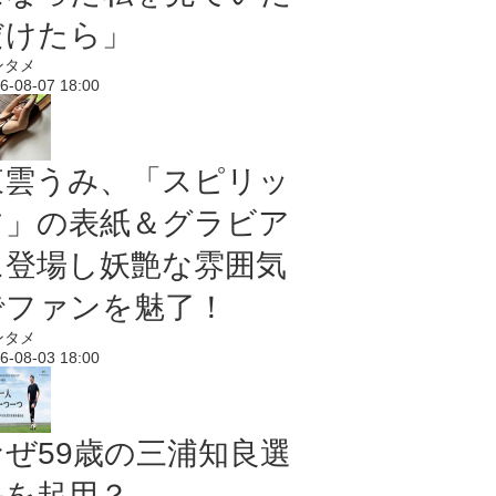
だけたら」
ンタメ
6-08-07 18:00
東雲うみ、「スピリッ
ツ」の表紙＆グラビア
に登場し妖艶な雰囲気
でファンを魅了！
ンタメ
6-08-03 18:00
なぜ59歳の三浦知良選
手を起用？