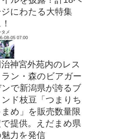
ージにわたる大特集
に！
ンタメ
6-08-05 07:00
明治神宮外苑内のレス
トラン・森のビアガー
デンで新潟県が誇るブ
ランド枝豆「つまりち
ゃまめ」を販売数量限
定で提供。えだまめ県
の魅力を発信