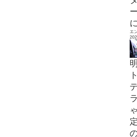
エ
202