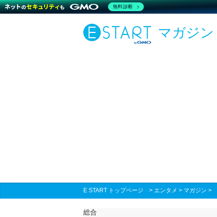
無料診断
マガジン
E START トップページ
>
エンタメ
>
マガジン
総合