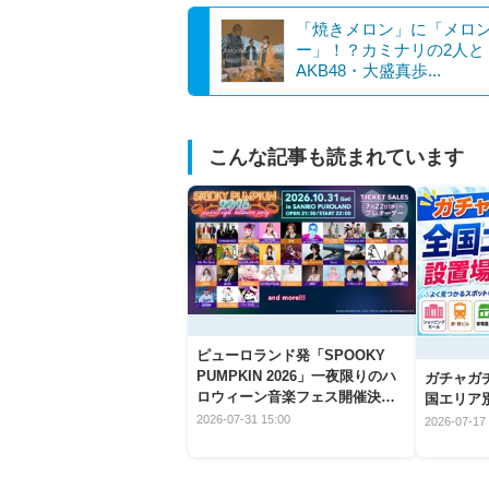
「焼きメロン」に「メロ
ー」！？カミナリの2人と
AKB48・大盛真歩...
こんな記事も読まれています
ピューロランド発「SPOOKY
PUMPKIN 2026」一夜限りのハ
ガチャガ
ロウィーン音楽フェス開催決
国エリア別
定！
2026-07-31 15:00
2026-07-17 