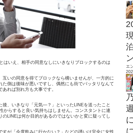
2
たとはいえ、相手の同意なしにいきなりブロックするのは
エ
202
、互いの同意を得てブロックなら構いませんが、一方的に
れた側は後味が悪いですし、偶然にも街でバッタリなんて
であれば別れ方も大事です。
後、いきなり「元気―？」といったLINEを送ったこと
女性からすると良い気持ちはしません。コンスタントに連
のLINEは何か目的があるのではないかと変に疑ってし
ですが「今度飲みに行かない？」などの誘いは完全に女性