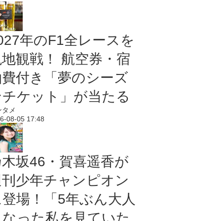
027年のF1全レースを
現地観戦！ 航空券・宿
泊費付き「夢のシーズ
ンチケット」が当たる
ンタメ
6-08-05 17:48
乃木坂46・賀喜遥香が
週刊少年チャンピオン
に登場！「5年ぶん大人
になった私を見ていた