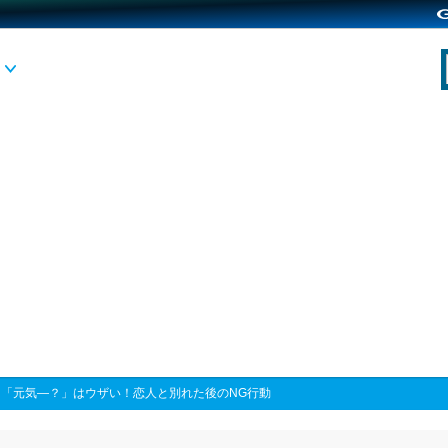
>
「元気―？」はウザい！恋人と別れた後のNG行動