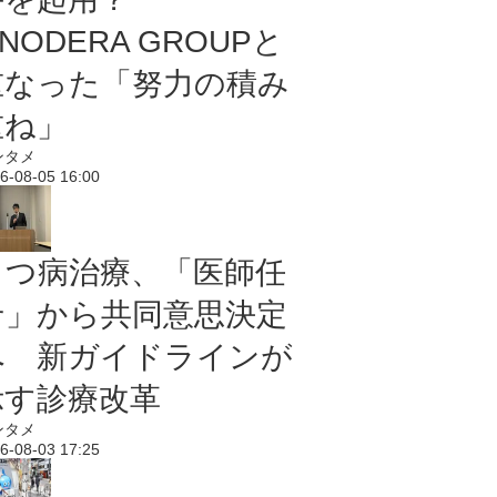
NODERA GROUPと
重なった「努力の積み
重ね」
ンタメ
6-08-05 16:00
うつ病治療、「医師任
せ」から共同意思決定
へ 新ガイドラインが
示す診療改革
ンタメ
6-08-03 17:25