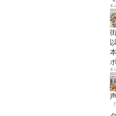
エ
202
エ
202