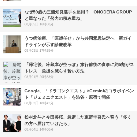
なぜ59歳の三浦知良選手を起用？ ONODERA GROUP
と重なった「努力の積み重ね」
08月05日 16時00分
うつ病治療、「医師任せ」から共同意思決定へ 新ガイ
ドラインが示す診療改革
08月03日 17時25分
「帰宅後、冷蔵庫が空っぽ」旅行前後の食事に約5割がス
トレス 負担を減らす賢い方法
08月01日 20時33分
Google、「ドラゴンクエスト」×Geminiのコラボイベン
ト「ジェミニクエスト」を渋谷・原宿で開催
08月03日 18時42分
松村北斗と今田美桜、急逝した東野圭吾氏へ誓う「多く
の方へ届けていけたら」
08月04日 14時00分