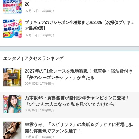
26
07月17日 13時00分
プリキュアのガシャポン全種類まとめ2026【名探偵プリキュ
ア最新9選】
07月16日 13時00分
エンタメ | アクセスランキング
2027年のF1全レースを現地観戦！ 航空券・宿泊費付き
「夢のシーズンチケット」が当たる
08月05日 17時48分
乃木坂46・賀喜遥香が週刊少年チャンピオンに登場！
「5年ぶん大人になった私を見ていただけたら」
08月07日 18時00分
東雲うみ、「スピリッツ」の表紙＆グラビアに登場し妖
艶な雰囲気でファンを魅了！
08月03日 18時00分