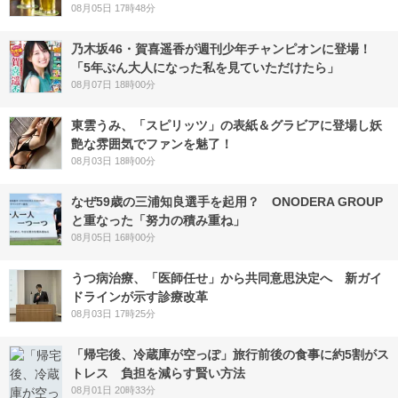
08月05日 17時48分
乃木坂46・賀喜遥香が週刊少年チャンピオンに登場！
「5年ぶん大人になった私を見ていただけたら」
08月07日 18時00分
東雲うみ、「スピリッツ」の表紙＆グラビアに登場し妖
艶な雰囲気でファンを魅了！
08月03日 18時00分
なぜ59歳の三浦知良選手を起用？ ONODERA GROUP
と重なった「努力の積み重ね」
08月05日 16時00分
うつ病治療、「医師任せ」から共同意思決定へ 新ガイ
ドラインが示す診療改革
08月03日 17時25分
「帰宅後、冷蔵庫が空っぽ」旅行前後の食事に約5割がス
トレス 負担を減らす賢い方法
08月01日 20時33分