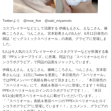
Twitterより @moe_five @saki_miyamoto
コスプレイヤーなどとして活躍する 伊織もえさん、えなこさん、篠
崎こころさん、つんこさん、宮本彩希さんの5人が、6月11日発売の
雑誌「ビッグコミックスペリオール」の表紙、グラビアに登場しま
した。
5人は今人気のコスプレイヤーやインスタグラマーなどが所属する集
団「PPエンタープライズ」に所属。同誌では「スペリオールヒロイ
ンコラボグラビア」で同誌の誌面をジャックしています。
伊織もえさん、えなこさん、篠崎こころさん、つんこさん、宮本彩
希さんらは、11日にTwitterを更新し「本日発売の『スペリオール』
ではPPEメンバーで表紙を飾らせて頂きました！」、「本日発売の
『スペリオール』にて、表紙＆巻頭ページに登場してます！今回は
PPE×スペリオールヒロインのコラボグラビアです！」、「本日
6/11(金)発売スペリオールさんに載せていただいています。」、
「『スペリオール』表紙＆巻頭ページの"PPE×スペリオールヒロイ
ンコラボグラビア"に登場しています！！」とコメント。グラビアの