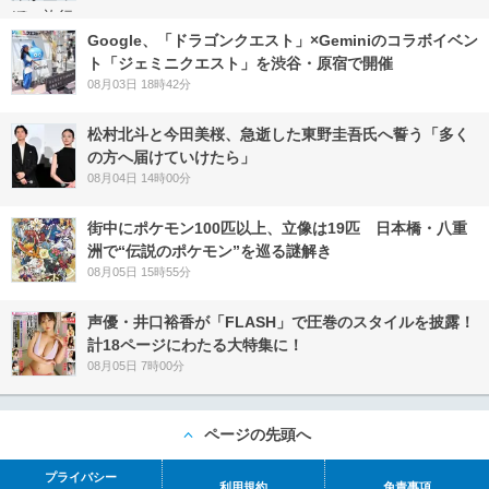
Google、「ドラゴンクエスト」×Geminiのコラボイベン
ト「ジェミニクエスト」を渋谷・原宿で開催
08月03日 18時42分
松村北斗と今田美桜、急逝した東野圭吾氏へ誓う「多く
の方へ届けていけたら」
08月04日 14時00分
街中にポケモン100匹以上、立像は19匹 日本橋・八重
洲で“伝説のポケモン”を巡る謎解き
08月05日 15時55分
声優・井口裕香が「FLASH」で圧巻のスタイルを披露！
計18ページにわたる大特集に！
08月05日 7時00分
ページの先頭へ
プライバシー
利用規約
免責事項