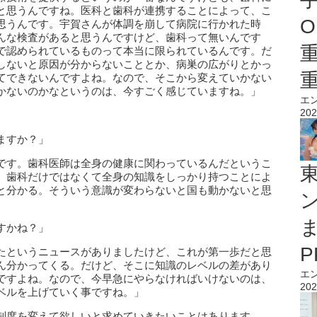
と思うんですね。医科と歯科が連携することによって、こ
O
思うんです。宇賀さんが体調を崩して病院に行かれた時
んな検査があると思うんですけど、歯科って無いんです
で認められているものって本当に限られているんです。だ
しないと原因が分からないこととか、病巣の広がりとかっ
てできないんですよね。なので、そこから変えていかない
かないのかなというのは、今すごく感じていますね。」
エ
202
ますか？」
です。歯科医師は全身の健康に関わっているんだというこ
。歯科だけではなくて全身の知識をしっかり持つことによ
と分かる。そういう意識が変わらないと国も動かないと思
すかね？」
たというニュースがありましたけど、これが第一歩だと思
ん分かってくる。だけど、そこに知識のレベルの差があり
エ
ですよね。なので、今早急にやらなければいけないのは、
202
ベルを上げていく事ですね。」
制度を変えて欲しいと求めていきたいことはあります