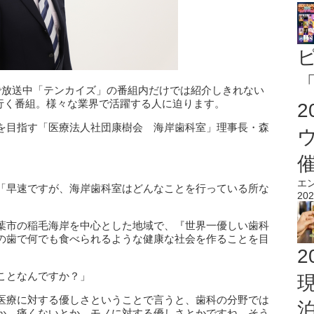
「
で放送中「テンカイズ」の番組内だけでは紹介しきれない
して行く番組。様々な業界で活躍する人に迫ります。
を目指す「医療法人社団康樹会 海岸歯科室」理事長・森
エ
「早速ですが、海岸歯科室はどんなことを行っている所な
202
葉市の稲毛海岸を中心とした地域で、『世界一優しい歯科
の歯で何でも食べられるような健康な社会を作ることを目
2
ことなんですか？」
医療に対する優しさということで言うと、歯科の分野では
か、痛くないとか、モノに対する優しさとかですね。そう