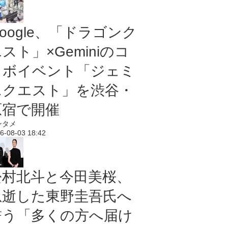
oogle、「ドラゴンク
スト」×Geminiのコ
ラボイベント「ジェミ
ニクエスト」を渋谷・
原宿で開催
ンタメ
6-08-03 18:42
松村北斗と今田美桜、
急逝した東野圭吾氏へ
誓う「多くの方へ届け