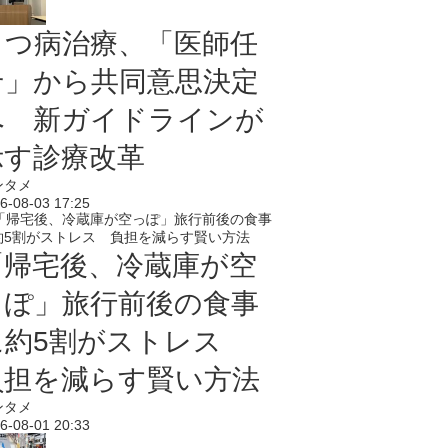
うつ病治療、「医師任
せ」から共同意思決定
へ 新ガイドラインが
示す診療改革
ンタメ
6-08-03 17:25
「帰宅後、冷蔵庫が空
っぽ」旅行前後の食事
に約5割がストレス
負担を減らす賢い方法
ンタメ
6-08-01 20:33