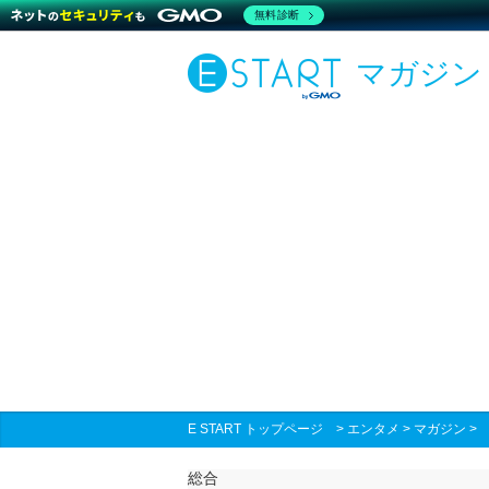
無料診断
マガジン
E START トップページ
>
エンタメ
>
マガジン
総合