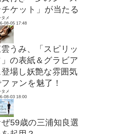
ンチケット」が当たる
ンタメ
6-08-05 17:48
東雲うみ、「スピリッ
ツ」の表紙＆グラビア
に登場し妖艶な雰囲気
でファンを魅了！
ンタメ
6-08-03 18:00
なぜ59歳の三浦知良選
手を起用？