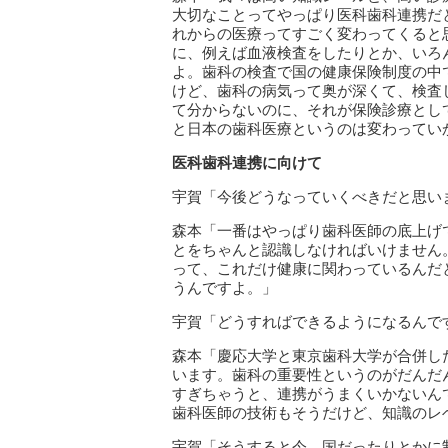
大切なことってやっぱり医科歯科連携だ
れからの医療ってすごく変わってくると
に、例えば血液検査をしたりとか、いろ
よ。歯科の検査で国の健康保険制度の中
けど、歯科の病気って奥が深くて、検査
て分からないのに、それが保険診療とし
と日本の歯科医療というのは変わってい
医科歯科連携に向けて
宇賀「今後どうなっていくべきだと思い
森本「一番はやっぱり歯科医師の底上げ
とをちゃんと認識しなければいけません
って、これだけ健康に関わっているんだ
うんですよ。」
宇賀「どうすればできるようになるんで
森本「慶応大学と東京歯科大学が合併し
います。歯科の重要性というのがだんだ
すぎちゃうと、連携がうまくいかないん
歯科医師の技術もそうだけど、知識のレ
宇賀「そうすると今、国だったりとかに