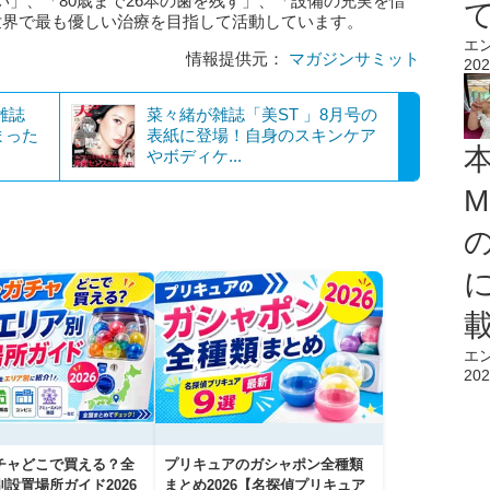
」、「80歳まで26本の歯を残す」、「設備の充実を惜
世界で最も優しい治療を目指して活動しています。
エ
情報提供元：
マガジンサミット
202
雑誌
菜々緒が雑誌「美ST 」8月号の
まった
表紙に登場！自身のスキンケア
やボディケ...
M
エ
202
チャどこで買える？全
プリキュアのガシャポン全種類
設置場所ガイド2026
まとめ2026【名探偵プリキュア