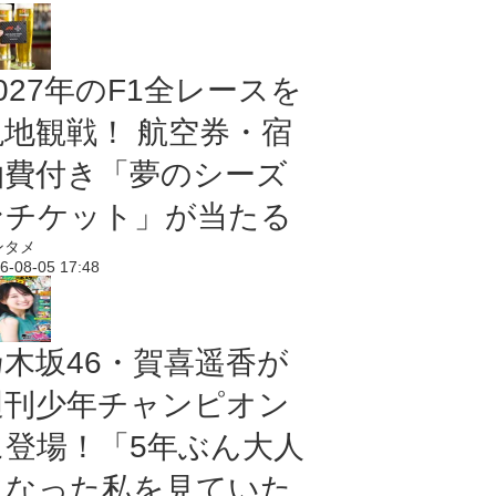
027年のF1全レースを
現地観戦！ 航空券・宿
泊費付き「夢のシーズ
ンチケット」が当たる
ンタメ
6-08-05 17:48
乃木坂46・賀喜遥香が
週刊少年チャンピオン
に登場！「5年ぶん大人
になった私を見ていた