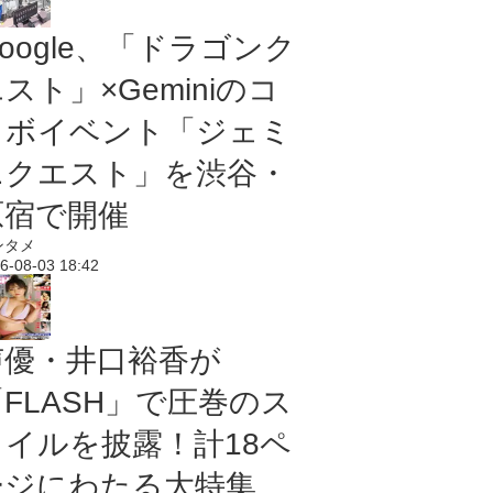
oogle、「ドラゴンク
スト」×Geminiのコ
ラボイベント「ジェミ
ニクエスト」を渋谷・
原宿で開催
ンタメ
6-08-03 18:42
声優・井口裕香が
「FLASH」で圧巻のス
タイルを披露！計18ペ
ージにわたる大特集