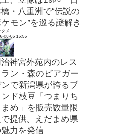
本橋・八重洲で“伝説の
ポケモン”を巡る謎解き
ンタメ
6-08-05 15:55
明治神宮外苑内のレス
トラン・森のビアガー
デンで新潟県が誇るブ
ランド枝豆「つまりち
ゃまめ」を販売数量限
定で提供。えだまめ県
の魅力を発信