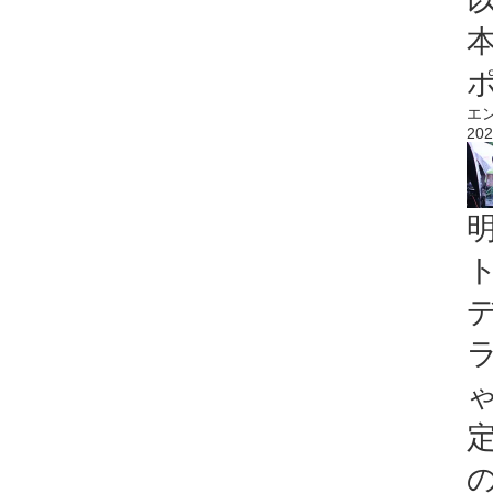
エ
202