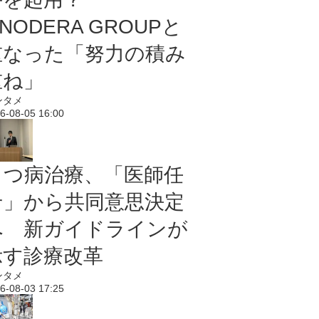
NODERA GROUPと
重なった「努力の積み
重ね」
ンタメ
6-08-05 16:00
うつ病治療、「医師任
せ」から共同意思決定
へ 新ガイドラインが
示す診療改革
ンタメ
6-08-03 17:25