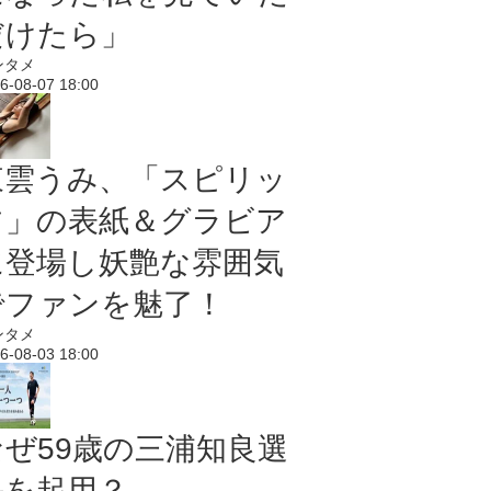
だけたら」
ンタメ
6-08-07 18:00
東雲うみ、「スピリッ
ツ」の表紙＆グラビア
に登場し妖艶な雰囲気
でファンを魅了！
ンタメ
6-08-03 18:00
なぜ59歳の三浦知良選
手を起用？