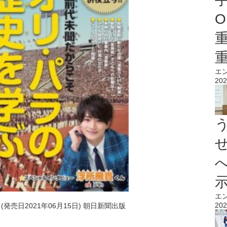
O
エ
202
エ
202
号 (発売日2021年06月15日) 朝日新聞出版