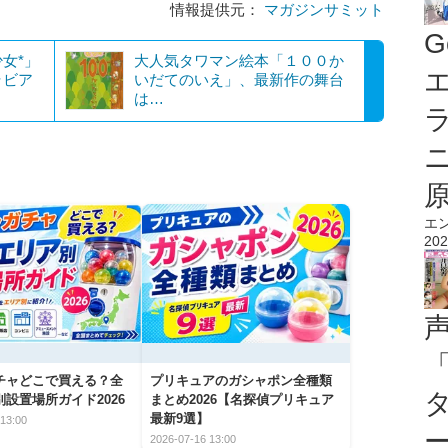
情報提供元：
マガジンサミット
G
女*」
大人気タワマン絵本「１００か
エ
ラビア
いだてのいえ」、最新作の舞台
は…
エ
202
チャどこで買える？全
プリキュアのガシャポン全種類
設置場所ガイド2026
まとめ2026【名探偵プリキュア
最新9選】
13:00
2026-07-16 13:00