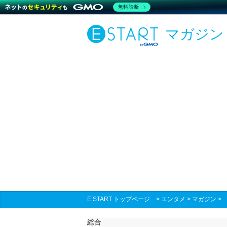
無料診断
マガジン
E START トップページ
>
エンタメ
>
マガジン
総合