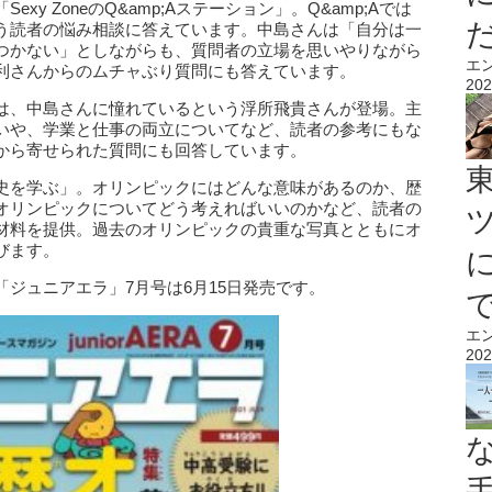
y ZoneのQ&amp;Aステーション」。Q&amp;Aでは
う読者の悩み相談に答えています。中島さんは「自分は一
つかない」としながらも、質問者の立場を思いやりながら
エ
利さんからのムチャぶり質問にも答えています。
202
は、中島さんに憧れているという浮所飛貴さんが登場。主
いや、学業と仕事の両立についてなど、読者の参考にもな
から寄せられた質問にも回答しています。
史を学ぶ」。オリンピックにはどんな意味があるのか、歴
オリンピックについてどう考えればいいのかなど、読者の
材料を提供。過去のオリンピックの貴重な写真とともにオ
びます。
ジュニアエラ」7月号は6月15日発売です。
エ
202