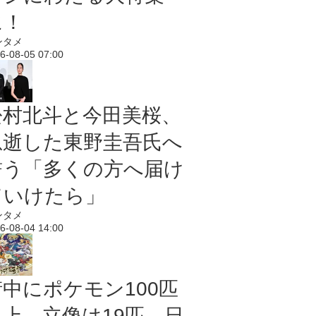
に！
ンタメ
6-08-05 07:00
松村北斗と今田美桜、
急逝した東野圭吾氏へ
誓う「多くの方へ届け
ていけたら」
ンタメ
6-08-04 14:00
街中にポケモン100匹
以上、立像は19匹 日