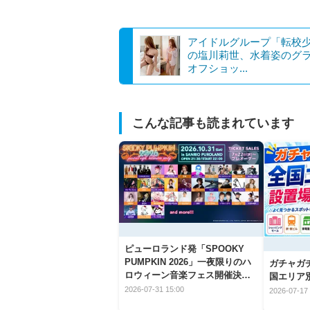
アイドルグループ「転校少
の塩川莉世、水着姿のグ
オフショッ...
こんな記事も読まれています
ピューロランド発「SPOOKY
PUMPKIN 2026」一夜限りのハ
ガチャガ
ロウィーン音楽フェス開催決
国エリア別
定！
2026-07-31 15:00
2026-07-17 