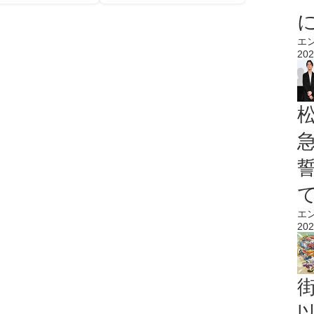
エ
202
エ
202