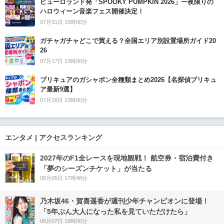
ピューロランド発「SPOOKY PUMPKIN 2026」一夜限りの
ハロウィーン音楽フェス開催決定！
07月31日 15時00分
ガチャガチャどこで買える？全国エリア別設置場所ガイド20
26
07月17日 13時00分
プリキュアのガシャポン全種類まとめ2026【名探偵プリキュ
ア最新9選】
07月16日 13時00分
エンタメ | アクセスランキング
2027年のF1全レースを現地観戦！ 航空券・宿泊費付き
「夢のシーズンチケット」が当たる
08月05日 17時48分
乃木坂46・賀喜遥香が週刊少年チャンピオンに登場！
「5年ぶん大人になった私を見ていただけたら」
08月07日 18時00分