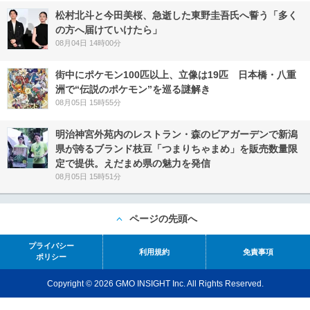
松村北斗と今田美桜、急逝した東野圭吾氏へ誓う「多く
の方へ届けていけたら」
08月04日 14時00分
街中にポケモン100匹以上、立像は19匹 日本橋・八重
洲で“伝説のポケモン”を巡る謎解き
08月05日 15時55分
明治神宮外苑内のレストラン・森のビアガーデンで新潟
県が誇るブランド枝豆「つまりちゃまめ」を販売数量限
定で提供。えだまめ県の魅力を発信
08月05日 15時51分
ページの先頭へ
プライバシー
利用規約
免責事項
ポリシー
Copyright © 2026 GMO INSIGHT Inc. All Rights Reserved.