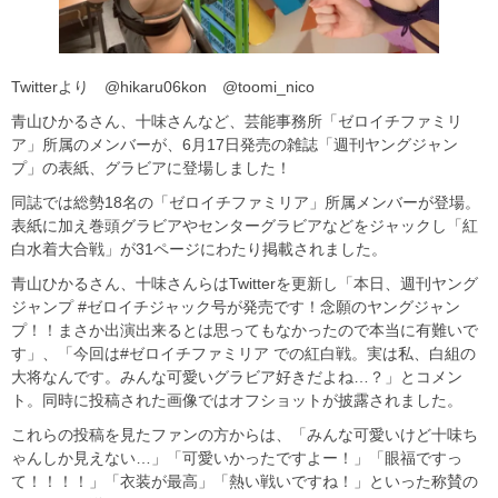
Twitterより @hikaru06kon @toomi_nico
青山ひかるさん、十味さんなど、芸能事務所「ゼロイチファミリ
ア」所属のメンバーが、6月17日発売の雑誌「週刊ヤングジャン
プ」の表紙、グラビアに登場しました！
同誌では総勢18名の「ゼロイチファミリア」所属メンバーが登場。
表紙に加え巻頭グラビアやセンターグラビアなどをジャックし「紅
白水着大合戦」が31ページにわたり掲載されました。
青山ひかるさん、十味さんらはTwitterを更新し「本日、週刊ヤング
ジャンプ #ゼロイチジャック号が発売です！念願のヤングジャン
プ！！まさか出演出来るとは思ってもなかったので本当に有難いで
す」、「今回は#ゼロイチファミリア での紅白戦。実は私、白組の
大将なんです。みんな可愛いグラビア好きだよね…？」とコメン
ト。同時に投稿された画像ではオフショットが披露されました。
これらの投稿を見たファンの方からは、「みんな可愛いけど十味ち
ゃんしか見えない…」「可愛いかったですよー！」「眼福ですっ
て！！！！」「衣装が最高」「熱い戦いですね！」といった称賛の