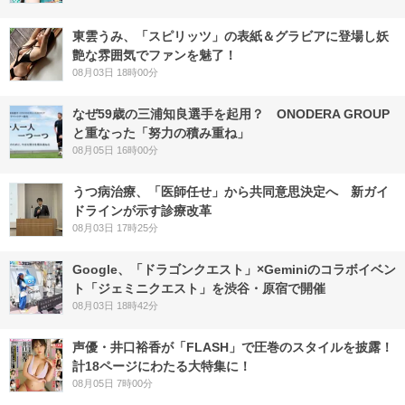
東雲うみ、「スピリッツ」の表紙＆グラビアに登場し妖
艶な雰囲気でファンを魅了！
08月03日 18時00分
なぜ59歳の三浦知良選手を起用？ ONODERA GROUP
と重なった「努力の積み重ね」
08月05日 16時00分
うつ病治療、「医師任せ」から共同意思決定へ 新ガイ
ドラインが示す診療改革
08月03日 17時25分
Google、「ドラゴンクエスト」×Geminiのコラボイベン
ト「ジェミニクエスト」を渋谷・原宿で開催
08月03日 18時42分
声優・井口裕香が「FLASH」で圧巻のスタイルを披露！
計18ページにわたる大特集に！
08月05日 7時00分