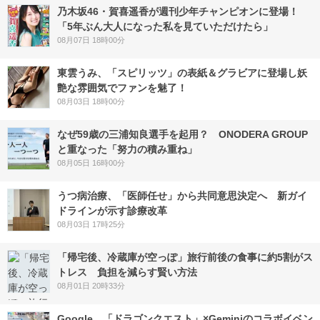
乃木坂46・賀喜遥香が週刊少年チャンピオンに登場！
「5年ぶん大人になった私を見ていただけたら」
08月07日 18時00分
東雲うみ、「スピリッツ」の表紙＆グラビアに登場し妖
艶な雰囲気でファンを魅了！
08月03日 18時00分
なぜ59歳の三浦知良選手を起用？ ONODERA GROUP
と重なった「努力の積み重ね」
08月05日 16時00分
うつ病治療、「医師任せ」から共同意思決定へ 新ガイ
ドラインが示す診療改革
08月03日 17時25分
「帰宅後、冷蔵庫が空っぽ」旅行前後の食事に約5割がス
トレス 負担を減らす賢い方法
08月01日 20時33分
Google、「ドラゴンクエスト」×Geminiのコラボイベン