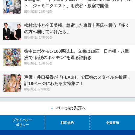
ト「ジェミニクエスト」を渋谷・原宿で開催
08月03日 18時42分
松村北斗と今田美桜、急逝した東野圭吾氏へ誓う「多く
の方へ届けていけたら」
08月04日 14時00分
街中にポケモン100匹以上、立像は19匹 日本橋・八重
洲で“伝説のポケモン”を巡る謎解き
08月05日 15時55分
声優・井口裕香が「FLASH」で圧巻のスタイルを披露！
計18ページにわたる大特集に！
08月05日 7時00分
ページの先頭へ
プライバシー
利用規約
免責事項
ポリシー