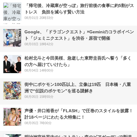
「帰宅後、冷蔵庫が空っぽ」旅行前後の食事に約5割がス
トレス 負担を減らす賢い方法
08月01日 20時33分
Google、「ドラゴンクエスト」×Geminiのコラボイベン
ト「ジェミニクエスト」を渋谷・原宿で開催
08月03日 18時42分
松村北斗と今田美桜、急逝した東野圭吾氏へ誓う「多く
の方へ届けていけたら」
08月04日 14時00分
街中にポケモン100匹以上、立像は19匹 日本橋・八重
洲で“伝説のポケモン”を巡る謎解き
08月05日 15時55分
声優・井口裕香が「FLASH」で圧巻のスタイルを披露！
計18ページにわたる大特集に！
08月05日 7時00分