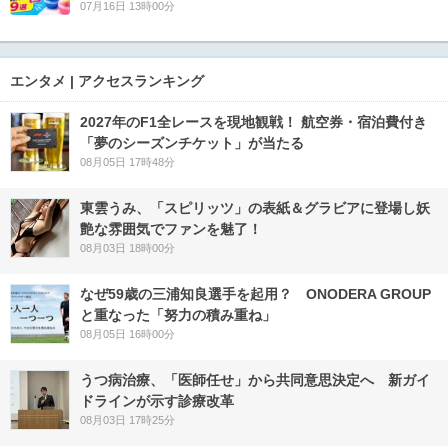
07月16日 13時00分
エンタメ | アクセスランキング
2027年のF1全レースを現地観戦！ 航空券・宿泊費付き
「夢のシーズンチケット」が当たる
08月05日 17時48分
東雲うみ、「スピリッツ」の表紙＆グラビアに登場し妖
艶な雰囲気でファンを魅了！
08月03日 18時00分
なぜ59歳の三浦知良選手を起用？ ONODERA GROUP
と重なった「努力の積み重ね」
08月05日 16時00分
うつ病治療、「医師任せ」から共同意思決定へ 新ガイ
ドラインが示す診療改革
08月03日 17時25分