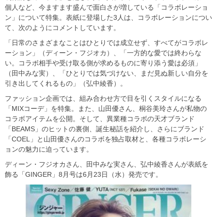
個人など、今ますます盛んで面白さが増している「コラボレーショ
ン」について特集。表紙に登場した3人は、コラボレーションについ
て、次のようにコメントしています。
「日常のさまざまなことはひとりでは成立せず、すべてがコラボレ
ーション」（ディーン・フジオカ）、「一方的な愛では終わらな
い。コラボ相手や受け取る側が求めるものに寄り添う愛は必須」
（田中みな実）、「ひとりでは気づけない、まだ見ぬ新しい自分を
引き出してくれるもの」（弘中綾香）。
ファッション企画では、組み合わせ方で目を引くスタイルになる
「MIXコーデ」を特集。また、山田優さん、桐谷美玲さんが私物の
コラボアイテムを公開。そして、異業種コラボの天才ブランド
「BEAMS」のヒットの裏側、誕生秘話を紹介し、さらにブランド
「COEL」と山田優さんのコラボを独占取材と、各種コラボレーシ
ョンの魅力に迫っています。
ディーン・フジオカさん、田中みな実さん、弘中綾香さんが表紙を
飾る「GINGER」8月号は6月23日（水）発売です。