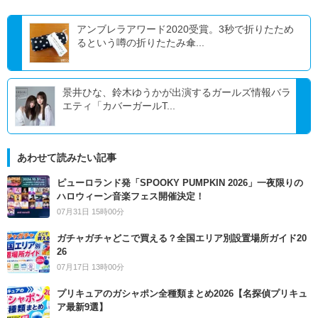
アンブレラアワード2020受賞。3秒で折りたため
るという噂の折りたたみ傘...
景井ひな、鈴木ゆうかが出演するガールズ情報バラ
エティ「カバーガールT...
あわせて読みたい記事
ピューロランド発「SPOOKY PUMPKIN 2026」一夜限りの
ハロウィーン音楽フェス開催決定！
07月31日 15時00分
ガチャガチャどこで買える？全国エリア別設置場所ガイド20
26
07月17日 13時00分
プリキュアのガシャポン全種類まとめ2026【名探偵プリキュ
ア最新9選】