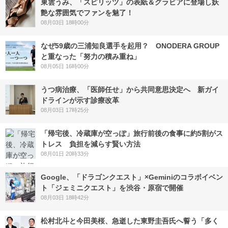
東雲うみ、「スピリッツ」の表紙＆グラビアに登場し妖
艶な雰囲気でファンを魅了！
08月03日 18時00分
なぜ59歳の三浦知良選手を起用？ ONODERA GROUP
と重なった「努力の積み重ね」
08月05日 16時00分
うつ病治療、「医師任せ」から共同意思決定へ 新ガイ
ドラインが示す診療改革
08月03日 17時25分
「帰宅後、冷蔵庫が空っぽ」旅行前後の食事に約5割がス
トレス 負担を減らす賢い方法
08月01日 20時33分
Google、「ドラゴンクエスト」×Geminiのコラボイベン
ト「ジェミニクエスト」を渋谷・原宿で開催
08月03日 18時42分
松村北斗と今田美桜、急逝した東野圭吾氏へ誓う「多く