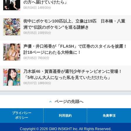
の方へ届けていけたら」
08月04日 14時00分
街中にポケモン100匹以上、立像は19匹 日本橋・八重
洲で“伝説のポケモン”を巡る謎解き
08月05日 15時55分
声優・井口裕香が「FLASH」で圧巻のスタイルを披露！
計18ページにわたる大特集に！
08月05日 7時00分
乃木坂46・賀喜遥香が週刊少年チャンピオンに登場！
「5年ぶん大人になった私を見ていただけたら」
08月07日 18時00分
ページの先頭へ
プライバシー
利用規約
免責事項
ポリシー
Copyright © 2026 GMO INSIGHT Inc. All Rights Reserved.