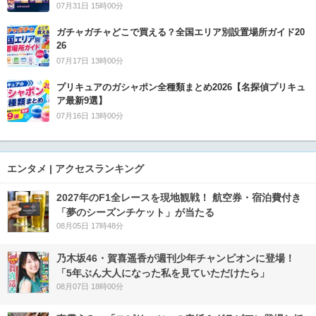
07月31日 15時00分
ガチャガチャどこで買える？全国エリア別設置場所ガイド20
26
07月17日 13時00分
プリキュアのガシャポン全種類まとめ2026【名探偵プリキュ
ア最新9選】
07月16日 13時00分
エンタメ | アクセスランキング
2027年のF1全レースを現地観戦！ 航空券・宿泊費付き
「夢のシーズンチケット」が当たる
08月05日 17時48分
乃木坂46・賀喜遥香が週刊少年チャンピオンに登場！
「5年ぶん大人になった私を見ていただけたら」
08月07日 18時00分