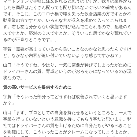
マートフォンで手軽に注文されると思うのですが、我々の業界から
したら商品はたくさん配っても配り切れないぐらいの荷物があるん
です。そこに、このコロナ禍で職を失った飲食店業の方ですとか不
動産業の方ですとか、いろんな方が収入を求めて入ってこられま
す。右も左も分からない状態で飛び込んでこられるので、配送のミ
スですとか、応対のミスですとか、そういった所でかなり荒れてい
るのが正直なところです。」
宇賀「需要が高まっているから良いことなのかなと思ったんですけ
ど、なかなか内容が追い付いていないような感じですかね？」
山口「そうですね。やはり、一気に需要が伸びてしまったがために
ドライバーさんの質、育成というのがおろそかになっているのが現
状なので。」
質の高いサービスを提供するために
宇賀「そういった部分ってどうすれば改善されていくと思います
か？」
山口「まず、プロとしての自覚を持たせるというところと、一人で
事業を行っていないという意識を持ってもらう事だと思います。弊
社ではドライバーさんの質を上げるために自分たちがやるべきこと
を明確にして、こういったことがクレームになってしまうよとか、