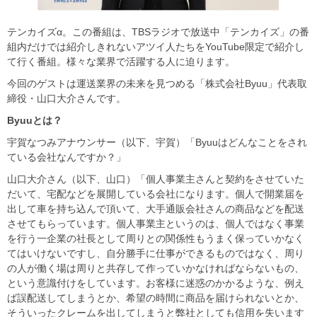
テンカイズα。この番組は、TBSラジオで放送中「テンカイズ」の番
組内だけでは紹介しきれないアツイ人たちをYouTube限定で紹介し
て行く番組。様々な業界で活躍する人に迫ります。
今回のゲストは運送業界の未来を見つめる「株式会社Byuu」代表取
締役・山口大介さんです。
Byuu
とは？
宇賀なつみアナウンサー（以下、宇賀）「Byuuはどんなことをされ
ている会社なんですか？」
山口大介さん（以下、山口）「個人事業主さんと契約をさせていた
だいて、宅配などを展開している会社になります。個人で開業届を
出して車を持ち込んで頂いて、大手通販会社さんの商品などを配送
させてもらっています。個人事業主というのは、個人ではなく事業
を行う一企業の社長として周りとの関係性もうまく保っていかなく
てはいけないですし、自分勝手に仕事ができるものではなく、周り
の人が働く場は周りと共存して作っていかなければならないもの、
という意識付けをしています。お客様に迷惑のかかるような、例え
ば誤配送してしまうとか、希望の時間に商品を届けられないとか、
そういったクレームを出してしまうと弊社としても信用を失います