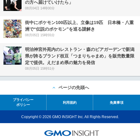
の方へ届けていけたら」
08月04日 14時00分
街中にポケモン100匹以上、立像は19匹 日本橋・八重
洲で“伝説のポケモン”を巡る謎解き
08月05日 15時55分
明治神宮外苑内のレストラン・森のビアガーデンで新潟
県が誇るブランド枝豆「つまりちゃまめ」を販売数量限
定で提供。えだまめ県の魅力を発信
08月05日 15時51分
ページの先頭へ
プライバシー
利用規約
免責事項
ポリシー
Copyright © 2026 GMO INSIGHT Inc. All Rights Reserved.