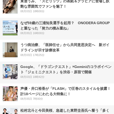
東雲うみ、「スピリッツ」の表紙＆グラビアに登場し妖
艶な雰囲気でファンを魅了！
08月03日 18時00分
なぜ59歳の三浦知良選手を起用？ ONODERA GROUP
と重なった「努力の積み重ね」
08月05日 16時00分
うつ病治療、「医師任せ」から共同意思決定へ 新ガイ
ドラインが示す診療改革
08月03日 17時25分
Google、「ドラゴンクエスト」×Geminiのコラボイベン
ト「ジェミニクエスト」を渋谷・原宿で開催
08月03日 18時42分
声優・井口裕香が「FLASH」で圧巻のスタイルを披露！
計18ページにわたる大特集に！
08月05日 7時00分
松村北斗と今田美桜、急逝した東野圭吾氏へ誓う「多く