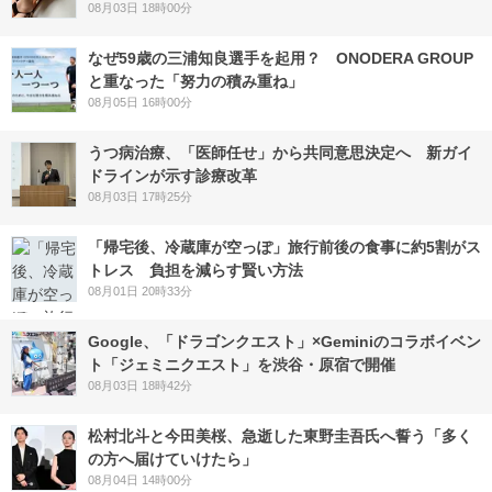
08月03日 18時00分
なぜ59歳の三浦知良選手を起用？ ONODERA GROUP
と重なった「努力の積み重ね」
08月05日 16時00分
うつ病治療、「医師任せ」から共同意思決定へ 新ガイ
ドラインが示す診療改革
08月03日 17時25分
「帰宅後、冷蔵庫が空っぽ」旅行前後の食事に約5割がス
トレス 負担を減らす賢い方法
08月01日 20時33分
Google、「ドラゴンクエスト」×Geminiのコラボイベン
ト「ジェミニクエスト」を渋谷・原宿で開催
08月03日 18時42分
松村北斗と今田美桜、急逝した東野圭吾氏へ誓う「多く
の方へ届けていけたら」
08月04日 14時00分