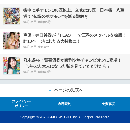
街中にポケモン100匹以上、立像は19匹 日本橋・八重
洲で“伝説のポケモン”を巡る謎解き
08月05日 15時55分
声優・井口裕香が「FLASH」で圧巻のスタイルを披露！
計18ページにわたる大特集に！
08月05日 7時00分
乃木坂46・賀喜遥香が週刊少年チャンピオンに登場！
「5年ぶん大人になった私を見ていただけたら」
08月07日 18時00分
ページの先頭へ
プライバシー
利用規約
免責事項
ポリシー
Copyright © 2026 GMO INSIGHT Inc. All Rights Reserved.