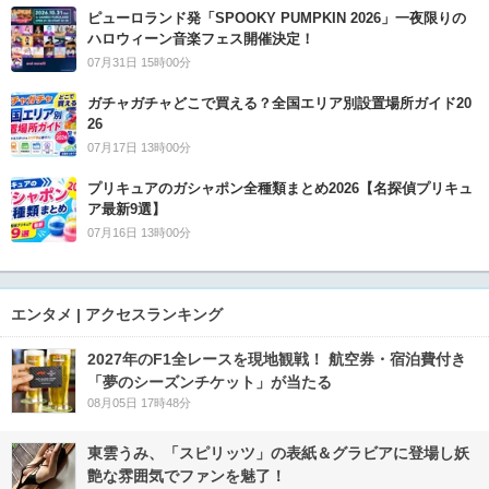
ピューロランド発「SPOOKY PUMPKIN 2026」一夜限りの
ハロウィーン音楽フェス開催決定！
07月31日 15時00分
ガチャガチャどこで買える？全国エリア別設置場所ガイド20
26
07月17日 13時00分
プリキュアのガシャポン全種類まとめ2026【名探偵プリキュ
ア最新9選】
07月16日 13時00分
エンタメ | アクセスランキング
2027年のF1全レースを現地観戦！ 航空券・宿泊費付き
「夢のシーズンチケット」が当たる
08月05日 17時48分
東雲うみ、「スピリッツ」の表紙＆グラビアに登場し妖
艶な雰囲気でファンを魅了！