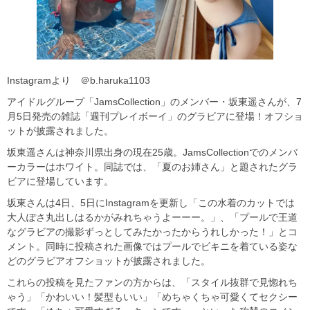
Instagramより ＠b.haruka1103
アイドルグループ「JamsCollection」のメンバー・坂東遥さんが、7
月5日発売の雑誌「週刊プレイボーイ」のグラビアに登場！オフショ
ットが披露されました。
坂東遥さんは神奈川県出身の現在25歳。JamsCollectionでのメンバ
ーカラーはホワイト。同誌では、「夏のお姉さん」と題されたグラ
ビアに登場しています。
坂東さんは4日、5日にInstagramを更新し「この水着のカットでは
大人ぽさ丸出しはるかがみれちゃうよーーー。」、「プールで王道
なグラビアの撮影ずっとしてみたかったからうれしかった！」とコ
メント。同時に投稿された画像ではプールでビキニを着ている姿な
どのグラビアオフショットが披露されました。
これらの投稿を見たファンの方からは、「スタイル抜群で見惚れち
ゃう」「かわいい！髪型もいい」「めちゃくちゃ可愛くてセクシー