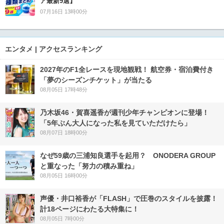
ア最新9選】
07月16日 13時00分
エンタメ | アクセスランキング
2027年のF1全レースを現地観戦！ 航空券・宿泊費付き
「夢のシーズンチケット」が当たる
08月05日 17時48分
乃木坂46・賀喜遥香が週刊少年チャンピオンに登場！
「5年ぶん大人になった私を見ていただけたら」
08月07日 18時00分
なぜ59歳の三浦知良選手を起用？ ONODERA GROUP
と重なった「努力の積み重ね」
08月05日 16時00分
声優・井口裕香が「FLASH」で圧巻のスタイルを披露！
計18ページにわたる大特集に！
08月05日 7時00分