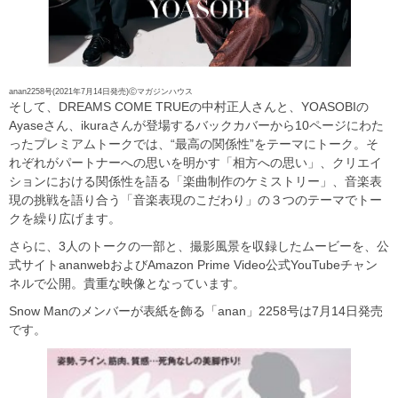
anan2258号(2021年7月14日発売)Ⓒマガジンハウス
そして、DREAMS COME TRUEの中村正人さんと、YOASOBIの
Ayaseさん、ikuraさんが登場するバックカバーから10ページにわた
ったプレミアムトークでは、“最高の関係性”をテーマにトーク。そ
れぞれがパートナーへの思いを明かす「相方への思い」、クリエイ
ションにおける関係性を語る「楽曲制作のケミストリー」、音楽表
現の挑戦を語り合う「音楽表現のこだわり」の３つのテーマでトー
クを繰り広げます。
さらに、3人のトークの一部と、撮影風景を収録したムービーを、公
式サイトananwebおよびAmazon Prime Video公式YouTubeチャン
ネルで公開。貴重な映像となっています。
Snow Manのメンバーが表紙を飾る「anan」2258号は7月14日発売
です。