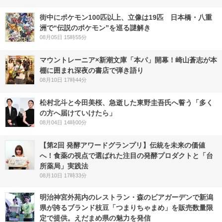
街中にポケモン100匹以上、立像は19匹 日本橋・八重
洲で“伝説のポケモン”を巡る謎解き
08月05日 15時55分
マウントレーニア×新潮文庫「本パ」開幕！崎山蒼志が本
棚に囲まれ深夜の書店で弾き語り
08月10日 17時44分
松村北斗と今田美桜、急逝した東野圭吾氏へ誓う「多く
の方へ届けていけたら」
08月04日 14時00分
【第2回 発酵アワードグランプリ】伝統を未来の価値
へ！食薬の視点で選ばれた注目の発酵プロダクトと「台
所薬局」実践法
08月10日 17時33分
明治神宮外苑内のレストラン・森のビアガーデンで新潟
県が誇るブランド枝豆「つまりちゃまめ」を販売数量限
定で提供。えだまめ県の魅力を発信