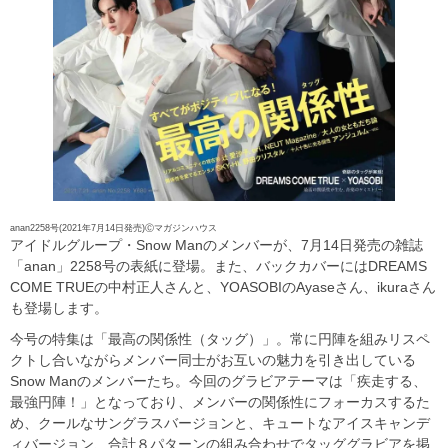
anan2258号(2021年7月14日発売)Ⓒマガジンハウス
アイドルグループ・Snow Manのメンバーが、7月14日発売の雑誌
「anan」2258号の表紙に登場。また、バックカバーにはDREAMS
COME TRUEの中村正人さんと、YOASOBIのAyaseさん、ikuraさん
も登場します。
今号の特集は「最高の関係性（タッグ）」。常に円陣を組みリスペ
クトし合いながらメンバー同士がお互いの魅力を引き出している
Snow Manのメンバーたち。今回のグラビアテーマは「疾走する、
最強円陣！」となっており、メンバーの関係性にフォーカスするた
め、クールなサングラスバージョンと、キュートなアイスキャンデ
ィバージョン、合計８パターンの組み合わせでタッググラビアを掲