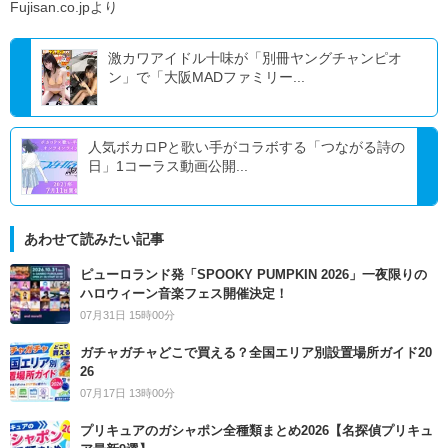
Fujisan.co.jpより
激カワアイドル十味が「別冊ヤングチャンピオ
ン」で「大阪MADファミリー...
人気ボカロPと歌い手がコラボする「つながる詩の
日」1コーラス動画公開...
あわせて読みたい記事
ピューロランド発「SPOOKY PUMPKIN 2026」一夜限りの
ハロウィーン音楽フェス開催決定！
07月31日 15時00分
ガチャガチャどこで買える？全国エリア別設置場所ガイド20
26
07月17日 13時00分
プリキュアのガシャポン全種類まとめ2026【名探偵プリキュ