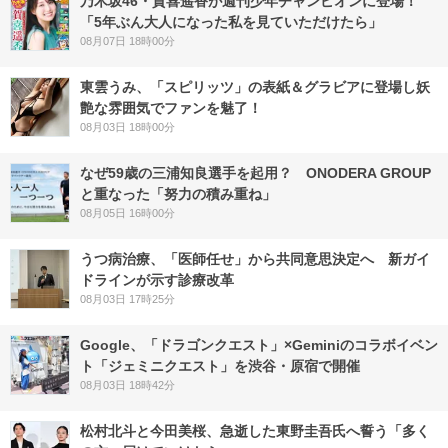
乃木坂46・賀喜遥香が週刊少年チャンピオンに登場！
「5年ぶん大人になった私を見ていただけたら」
08月07日 18時00分
東雲うみ、「スピリッツ」の表紙＆グラビアに登場し妖
艶な雰囲気でファンを魅了！
08月03日 18時00分
なぜ59歳の三浦知良選手を起用？ ONODERA GROUP
と重なった「努力の積み重ね」
08月05日 16時00分
うつ病治療、「医師任せ」から共同意思決定へ 新ガイ
ドラインが示す診療改革
08月03日 17時25分
Google、「ドラゴンクエスト」×Geminiのコラボイベン
ト「ジェミニクエスト」を渋谷・原宿で開催
08月03日 18時42分
松村北斗と今田美桜、急逝した東野圭吾氏へ誓う「多く