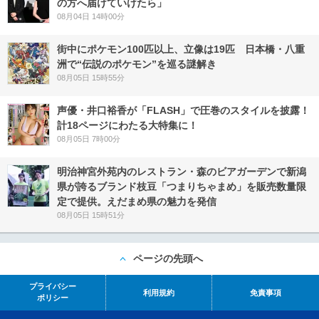
の方へ届けていけたら」
08月04日 14時00分
街中にポケモン100匹以上、立像は19匹 日本橋・八重
洲で“伝説のポケモン”を巡る謎解き
08月05日 15時55分
声優・井口裕香が「FLASH」で圧巻のスタイルを披露！
計18ページにわたる大特集に！
08月05日 7時00分
明治神宮外苑内のレストラン・森のビアガーデンで新潟
県が誇るブランド枝豆「つまりちゃまめ」を販売数量限
定で提供。えだまめ県の魅力を発信
08月05日 15時51分
ページの先頭へ
プライバシー
利用規約
免責事項
ポリシー