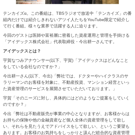
テンカイズα。この番組は、TBSラジオで放送中「テンカイズ」の番
組内だけでは紹介しきれないアツイ人たちをYouTube限定で紹介し
て行く番組。様々な業界で活躍する人に迫ります。
今回のゲストは医師や富裕層に密着した資産運用と管理を手掛ける
「アイデックス株式会社」代表取締役・今出耕一さんです。
アイデックスとは？
宇賀なつみアナウンサー(以下、宇賀)「アイデックスはどんなこと
をしている会社なのですか？」
今出耕一さん(以下、今出)「弊社では、ドクターやハイクラスのサ
ラリーマンのお客様を対象に、不動産投資、マンション経営といっ
た資産管理のサービスを展開させていただいております。」
宇賀「そのニーズに対し、具体的にはどのようなご提案をしていく
のですか？」
今出「弊社は不動産販売が事業の中心となりますが、お客様からは
お持ちの保険や他の金融資産など個人全体の資産管理をして欲し
い、それらを見たうえでアドバイスをして欲しい、というご要望も
あります。お客様のお気持ちをしっかりと汲んだ総合的な資産管理