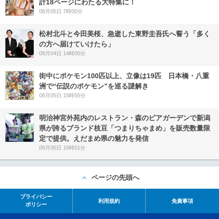
計18ページにわたる大特集に！
08月05日 7時00分
松村北斗と今田美桜、急逝した東野圭吾氏へ誓う「多く
の方へ届けていけたら」
08月04日 14時00分
街中にポケモン100匹以上、立像は19匹 日本橋・八重
洲で“伝説のポケモン”を巡る謎解き
08月05日 15時55分
明治神宮外苑内のレストラン・森のビアガーデンで新潟
県が誇るブランド枝豆「つまりちゃまめ」を販売数量限
定で提供。えだまめ県の魅力を発信
08月05日 15時51分
ページの先頭へ
プライバシー
利用規約
免責事項
ポリシー