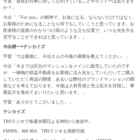
宇賀「普段お仕事に対して心がけていることやモットーはあります
か？」
今出「『For you』の精神で、お金になる、ならないだけではなく、
お客様のためになることなら何でもしていこうと思っています。お
医者様の資産のかかりつけ医のような立ち位置で、いつも先生方を
見守ることができればと思っています。」
今出耕一×テンカイズ
宇賀「では最後に、今出さんの今後の展開を教えてください。」
今出「今までは区分のマンションをメインに販売していたのです
が、一棟物の収益不動産をお客様に法人化をしていただいてご購入
していただく商品の開発、あるいは弊社のブランドマンションの開
発などを考えております。今後は人材育成と売上拡大を目指し、事
業拡大を進めてまいりたいと思います。」
宇賀「ありがとうございました。」
テンカイズ
TBSラジオで毎週水曜日よる9時から放送中。
FM905、AM 954、TBSラジオも視聴可能