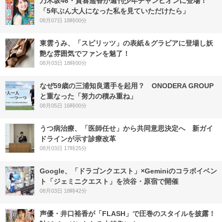
乃木坂46・賀喜遥香が週刊少年チャンピオンに登場！
「5年ぶん大人になった私を見ていただけたら」
08月07日 18時00分
東雲うみ、「スピリッツ」の表紙＆グラビアに登場し妖
艶な雰囲気でファンを魅了！
08月03日 18時00分
なぜ59歳の三浦知良選手を起用？ ONODERA GROUP
と重なった「努力の積み重ね」
08月05日 16時00分
うつ病治療、「医師任せ」から共同意思決定へ 新ガイ
ドラインが示す診療改革
08月03日 17時25分
Google、「ドラゴンクエスト」×Geminiのコラボイベン
ト「ジェミニクエスト」を渋谷・原宿で開催
08月03日 18時42分
声優・井口裕香が「FLASH」で圧巻のスタイルを披露！