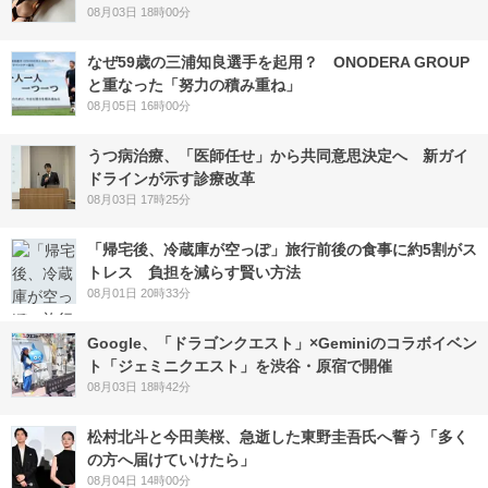
08月03日 18時00分
なぜ59歳の三浦知良選手を起用？ ONODERA GROUP
と重なった「努力の積み重ね」
08月05日 16時00分
うつ病治療、「医師任せ」から共同意思決定へ 新ガイ
ドラインが示す診療改革
08月03日 17時25分
「帰宅後、冷蔵庫が空っぽ」旅行前後の食事に約5割がス
トレス 負担を減らす賢い方法
08月01日 20時33分
Google、「ドラゴンクエスト」×Geminiのコラボイベン
ト「ジェミニクエスト」を渋谷・原宿で開催
08月03日 18時42分
松村北斗と今田美桜、急逝した東野圭吾氏へ誓う「多く
の方へ届けていけたら」
08月04日 14時00分