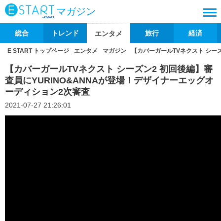
マガジン
総合
トレンド
旅行
経済
エンタメ
E START トップページ
エンタメ
マガジン
【カバーガールTVネクスト シー
【カバーガールTVネクスト シーズン2 初回後編】審
査員にYURINO&ANNAが登場！デザイナーエッグオ
ーディション2次審査
2021-07-27 21:26:01