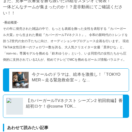
また、見事一次審査を勝ち抜いた15組をスタジオで発表！
一体どんなチームが集まったのか！？是非動画にてご確認くださ
い！！
-番組概要-
その年に発売された雑誌の中で、もっとも表紙を飾った女性を表彰する『カバーガー
ル大賞』から生まれた番組『カバーガールTVネクスト』。 令和の新時代のトレンドを
担うZ世代の女の子たちに向け、オーディションやプロデュース企画を行います。 現在
TikTok女性日本一のフォロワー数を誇る、大人気クリエイター女優「景井ひな」と、
「non-no」専属モデルを務める「鈴木ゆうか」という、いま同世代の女性たちから圧
倒的に支持されている2人が、初めてテレビでMCを務めるガールズ情報バラエティ。
今クールのドラマは、絵本を激推し！「TOKYO
MER～走る緊急救命室～」な...
【カバーガールTVネクスト シーズン2 初回前編】番
組初ロケ！@cosme TOK...
あわせて読みたい記事