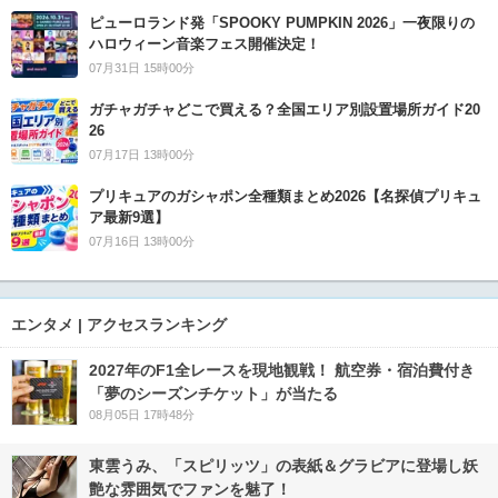
ピューロランド発「SPOOKY PUMPKIN 2026」一夜限りの
ハロウィーン音楽フェス開催決定！
07月31日 15時00分
ガチャガチャどこで買える？全国エリア別設置場所ガイド20
26
07月17日 13時00分
プリキュアのガシャポン全種類まとめ2026【名探偵プリキュ
ア最新9選】
07月16日 13時00分
エンタメ | アクセスランキング
2027年のF1全レースを現地観戦！ 航空券・宿泊費付き
「夢のシーズンチケット」が当たる
08月05日 17時48分
東雲うみ、「スピリッツ」の表紙＆グラビアに登場し妖
艶な雰囲気でファンを魅了！