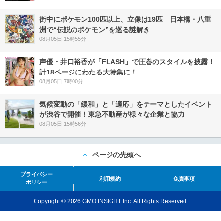
街中にポケモン100匹以上、立像は19匹 日本橋・八重
洲で“伝説のポケモン”を巡る謎解き
08月05日 15時55分
声優・井口裕香が「FLASH」で圧巻のスタイルを披露！
計18ページにわたる大特集に！
08月05日 7時00分
気候変動の「緩和」と「適応」をテーマとしたイベント
が渋谷で開催！東急不動産が様々な企業と協力
08月05日 15時56分
ページの先頭へ
プライバシー
利用規約
免責事項
ポリシー
Copyright © 2026 GMO INSIGHT Inc. All Rights Reserved.