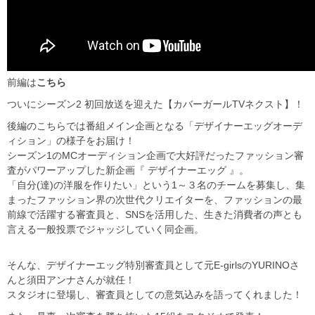
前編は
こちら
ついにシーズン2 初回放送を迎えた【カバーガールTVネクスト】！
後編のこちらでは番組メイン企画となる「デザイナーエッグオーデ
ィション」の様子をお届け！
シーズン1のMCオーディション企画で大好評だったファッション審
査がパワーアップした新企画『 デザイナーエッグ 』。
「自分(達)の洋服を作りたい」という1～３名のチームを募集し、集
まったファッション界の次世代クリエイターを、ファッションの最
前線で活躍する審査員と、SNSを活用した、生きた消費者の声とも
言える一般投票でジャッジしていく同企画。
そんな、デザイナーエッグ特別審査員として元E-girlsのYURINOさ
んと須田アンナさんが就任！
スタジオに登場し、審査員としての意気込みを語ってくれました！