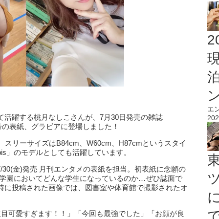
2
エ
活躍する桃月なしこさんが、7月30日発売の雑誌
202
合併号の表紙、グラビアに登場しました！
リーサイズはB84cm、W60cm、H87cmというスタイ
is」のモデルとしても活躍しています。
日7/30(金)発売 月刊エンタメの表紙を担当。初表紙に念願の
チ学園においてどんな学生になっているのか…ぜひ誌面で
時に投稿された画像では、図書室や体育館で撮影されたオ
枚目可愛すぎます！！」「今回も最強でした」「お顔が良