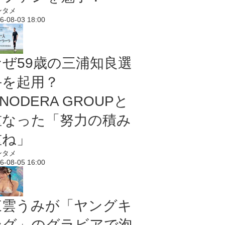
ンタメ
6-08-03 18:00
なぜ59歳の三浦知良選
手を起用？
NODERA GROUPと
重なった「努力の積み
重ね」
ンタメ
6-08-05 16:00
東雲うみが「ヤングキ
ング」のグラビアで泡