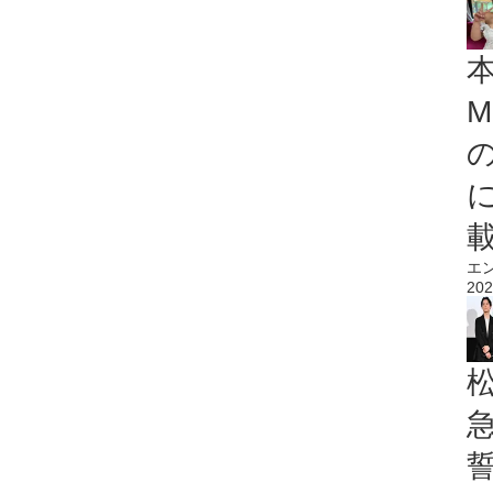
M
エ
202