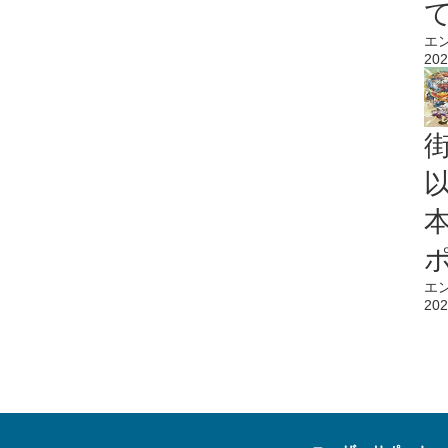
エ
202
エ
202