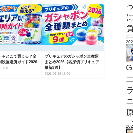
エ
202
チャどこで買える？全
プリキュアのガシャポン全種類
設置場所ガイド2026
まとめ2026【名探偵プリキュア
G
最新9選】
13:00
2026-07-16 13:00
エ
エ
202