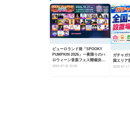
ピューロランド発「SPOOKY
PUMPKIN 2026」一夜限りのハ
ガチャガ
ロウィーン音楽フェス開催決
国エリア別
定！
2026-07-31 15:00
2026-07-17 