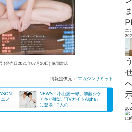
エ
202
号 (発売日2021年07月30日) 徳間書店
情報提供元：
マガジンサミット
ASON
NEWS・小山慶一郎、加藤シゲ
アニメ
アキが雑誌「TVガイドAlpha」
エ
に登場！2人の...
202