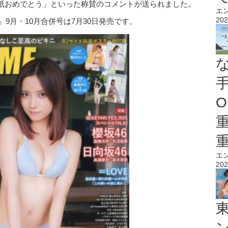
紙おめでとう」といった称賛のコメントが送られました。
エ
202
」9月・10月合併号は7月30日発売です。
O
エ
202