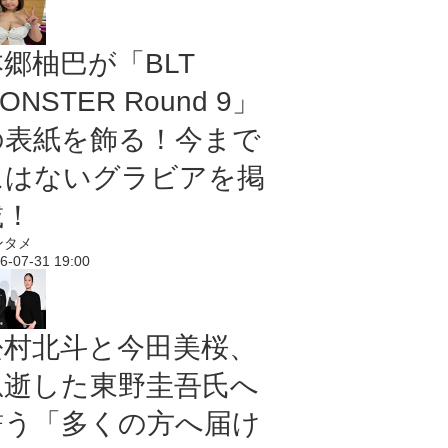
本郷柚巴が「BLT
ONSTER Round 9」
の表紙を飾る！今まで
にはないグラビアを掲
載！
ンタメ
6-07-31 19:00
松村北斗と今田美桜、
急逝した東野圭吾氏へ
誓う「多くの方へ届け