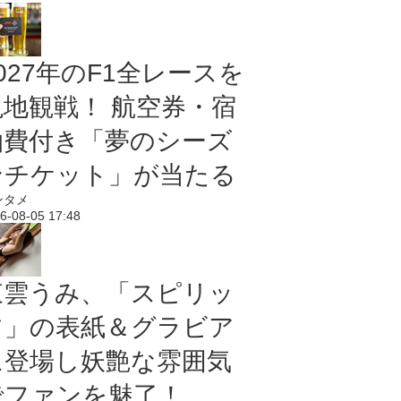
027年のF1全レースを
現地観戦！ 航空券・宿
泊費付き「夢のシーズ
ンチケット」が当たる
ンタメ
6-08-05 17:48
東雲うみ、「スピリッ
ツ」の表紙＆グラビア
に登場し妖艶な雰囲気
でファンを魅了！