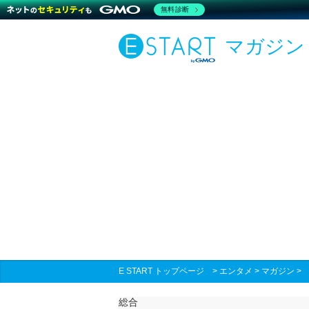
無料診断
マガジン
E START トップページ
>
エンタメ
>
マガジン
総合