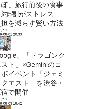
っぽ」旅行前後の食事
に約5割がストレス
負担を減らす賢い方法
ンタメ
6-08-01 20:33
oogle、「ドラゴンク
スト」×Geminiのコ
ラボイベント「ジェミ
ニクエスト」を渋谷・
原宿で開催
ンタメ
6-08-03 18:42