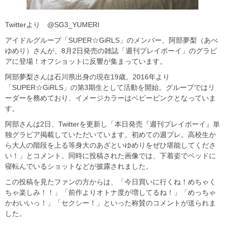
Twitterより @SG3_YUMERI
アイドルグループ「SUPER☆GiRLS」のメンバー、阿部夢梨（あべ
ゆめり）さんが、8月2日発売の雑誌「週刊プレイボーイ」のグラビ
アに登場！オフショットに反響が集まっています。
阿部夢梨さんは石川県出身の現在19歳。2016年より
「SUPER☆GiRLS」の第3期生として活動を開始。グループではリ
ーダーを務めており、イメージカラーはベビーピンクとなっていま
す。
阿部さんは2日、Twitterを更新し「本日発売『週刊プレイボーイ』単
独グラビア掲載していただいています。初めての週プレ。高校生か
ら大人の階段を上る等身大のあざといゆめりをぜひ堪能してくださ
い！」とコメント。同時に投稿された画像では、下着姿でベッドに
寝転んでいるショットなどが披露されました。
この投稿を見たファンの方からは、「今日買いに行くね！めちゃく
ちゃ楽しみ！！」「前作よりオトナ度が増してるね！」「めっちゃ
かわいいっ！」「セクシー！」といった称賛のコメントが送られま
した。