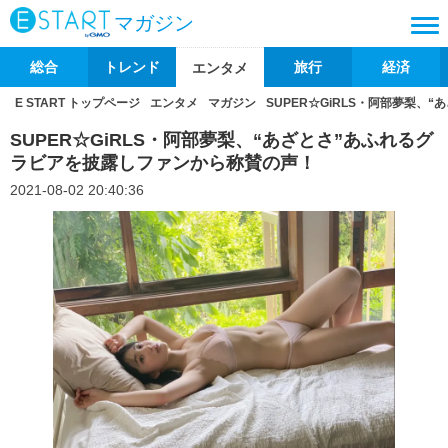
マガジン
総合
トレンド
旅行
経済
エンタメ
E START トップページ
エンタメ
マガジン
SUPER☆GiRLS・阿部夢梨
SUPER☆GiRLS・阿部夢梨、“あざとさ”あふれるグ
ラビアを披露しファンから称賛の声！
2021-08-02 20:40:36