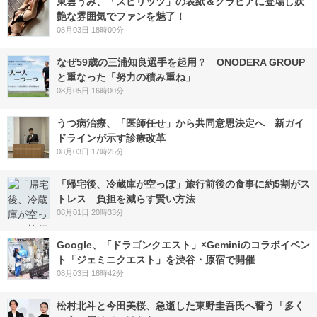
東雲うみ、「スピリッツ」の表紙＆グラビアに登場し妖
艶な雰囲気でファンを魅了！
08月03日 18時00分
なぜ59歳の三浦知良選手を起用？ ONODERA GROUP
と重なった「努力の積み重ね」
08月05日 16時00分
うつ病治療、「医師任せ」から共同意思決定へ 新ガイ
ドラインが示す診療改革
08月03日 17時25分
「帰宅後、冷蔵庫が空っぽ」旅行前後の食事に約5割がス
トレス 負担を減らす賢い方法
08月01日 20時33分
Google、「ドラゴンクエスト」×Geminiのコラボイベン
ト「ジェミニクエスト」を渋谷・原宿で開催
08月03日 18時42分
松村北斗と今田美桜、急逝した東野圭吾氏へ誓う「多く