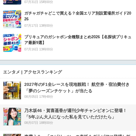
07月31日 15時00分
ガチャガチャどこで買える？全国エリア別設置場所ガイド20
26
07月17日 13時00分
プリキュアのガシャポン全種類まとめ2026【名探偵プリキュ
ア最新9選】
07月16日 13時00分
エンタメ | アクセスランキング
2027年のF1全レースを現地観戦！ 航空券・宿泊費付き
「夢のシーズンチケット」が当たる
08月05日 17時48分
乃木坂46・賀喜遥香が週刊少年チャンピオンに登場！
「5年ぶん大人になった私を見ていただけたら」
08月07日 18時00分