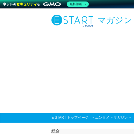
無料診断
マガジン
E START トップページ
>
エンタメ
>
マガジン
総合