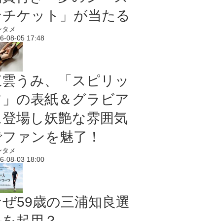
ンチケット」が当たる
ンタメ
6-08-05 17:48
東雲うみ、「スピリッ
ツ」の表紙＆グラビア
に登場し妖艶な雰囲気
でファンを魅了！
ンタメ
6-08-03 18:00
なぜ59歳の三浦知良選
手を起用？