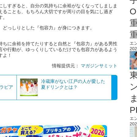
にしすぎると、自分の気持ちに余裕がなくなってしましま
O
えることも、もちろん大切ですが周りの目を気にし過ぎ
す。
、どっしりとした『包容力』が身につきます。
エ
持ちに余裕を持てたりすると自然と『包容力』がある男性
202
言や行動が、ゆっくりしているだけでも包容力があるよう
すよ！
情報提供元：
マガジンサミット
冷蔵庫がない江戸の人が愛した
グラビア
夏ドリンクとは？
エ
202