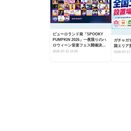
ピューロランド発「SPOOKY
PUMPKIN 2026」一夜限りのハ
ガチャガ
ロウィーン音楽フェス開催決
国エリア別
定！
2026-07-31 15:00
2026-07-17 