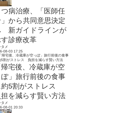
うつ病治療、「医師任
せ」から共同意思決定
へ 新ガイドラインが
示す診療改革
ンタメ
6-08-03 17:25
「帰宅後、冷蔵庫が空
っぽ」旅行前後の食事
に約5割がストレス
負担を減らす賢い方法
ンタメ
6-08-01 20:33