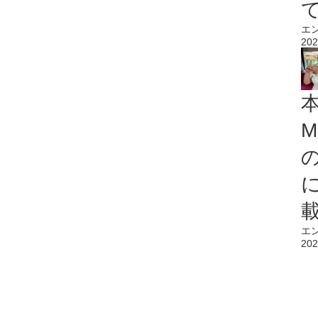
エ
202
M
エ
202