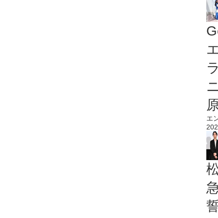
G
エ
エ
202