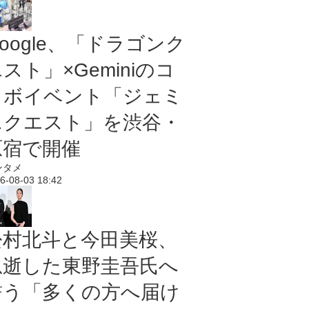
oogle、「ドラゴンク
スト」×Geminiのコ
ラボイベント「ジェミ
ニクエスト」を渋谷・
原宿で開催
ンタメ
6-08-03 18:42
松村北斗と今田美桜、
急逝した東野圭吾氏へ
誓う「多くの方へ届け