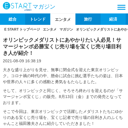
マガジン
総合
トレンド
旅行
経済
エンタメ
E START トップページ
エンタメ
マガジン
オリンピックメダリストにあやか
オリンピックメダリストにあやかりたい人必見！サ
マージャンボ必勝宝くじ売り場を宝くじ売り場目利
き人が紹介！
2021-08-09 16:38:19
大きな盛り上がりを見せ、無事に閉会式を迎えた東京オリンピッ
ク。コロナ禍の時代の中、懸命に試合に挑む選手たちの姿は、日本
や世界の人々に多くの感動と勇気をもたらしました。
そして、オリンピックと同じく、そろそろ終わりを迎えるのが「サ
マージャンボ宝くじ」の販売。8月13日（金）までの発売となって
おります。
そこで今回は、東京オリンピックで活躍したメダリストたちにゆか
りのある宝くじ売り場を、宝くじ記者で売り場の目利き人のふくち
ゃんこと福田雅夫さんに紹介していただきました！