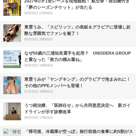
2027年のF1全レースを現地観戦！ 航空券・宿泊費付き
「夢のシーズンチケット」が当たる
08月05日 17時48分
東雲うみ、「スピリッツ」の表紙＆グラビアに登場し妖
艶な雰囲気でファンを魅了！
08月03日 18時00分
なぜ59歳の三浦知良選手を起用？ ONODERA GROUP
と重なった「努力の積み重ね」
08月05日 16時00分
東雲うみが「ヤングキング」のグラビアで泡まみれに！
その他のPPEメンバーも登場！
07月31日 19時00分
うつ病治療、「医師任せ」から共同意思決定へ 新ガイ
ドラインが示す診療改革
08月03日 17時25分
「帰宅後、冷蔵庫が空っぽ」旅行前後の食事に約5割がス