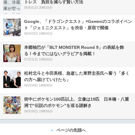
トレス 負担を減らす賢い方法
08月01日 20時33分
Google、「ドラゴンクエスト」×Geminiのコラボイベン
ト「ジェミニクエスト」を渋谷・原宿で開催
08月03日 18時42分
本郷柚巴が「BLT MONSTER Round 9」の表紙を飾
る！今までにはないグラビアを掲載！
07月31日 19時00分
松村北斗と今田美桜、急逝した東野圭吾氏へ誓う「多く
の方へ届けていけたら」
08月04日 14時00分
街中にポケモン100匹以上、立像は19匹 日本橋・八重
洲で“伝説のポケモン”を巡る謎解き
08月05日 15時55分
ページの先頭へ