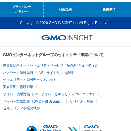
プライバシー
利用規約
免責事項
ポリシー
Copyright © 2026 GMO INSIGHT Inc. All Rights Reserved.
GMOインターネットグループのセキュリティ事業について
世界初総合ネットセキュリティサービス「GMOセキュリティ24」
パスワード漏洩診断
Webサイトリスク診断
セキュリティ相談AIチャットボット
実在証明・盗聴対策
サイバー攻撃対策（GMOサイバーセキュリティ byイエラエ）
サイバー攻撃対策（GMO Flatt Security）
なりすまし対策
セキュリティ事業の軌跡