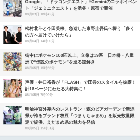
Google、「ドラゴンクエスト」×Geminiのコラボイベン
ト「ジェミニクエスト」を渋谷・原宿で開催
08月03日 18時42分
松村北斗と今田美桜、急逝した東野圭吾氏へ誓う「多く
の方へ届けていけたら」
08月04日 14時00分
街中にポケモン100匹以上、立像は19匹 日本橋・八重
洲で“伝説のポケモン”を巡る謎解き
08月05日 15時55分
声優・井口裕香が「FLASH」で圧巻のスタイルを披露！
計18ページにわたる大特集に！
08月05日 7時00分
明治神宮外苑内のレストラン・森のビアガーデンで新潟
県が誇るブランド枝豆「つまりちゃまめ」を販売数量限
定で提供。えだまめ県の魅力を発信
08月05日 15時51分