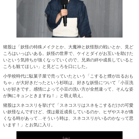
猪股は「妖怪の特殊メイクとか、大魔神と妖怪獣の戦いとか、見ど
ころはいっぱいある。妖怪の世界で、ケイとダイがお互いを助けた
いという気持ちが強くなっていくので、兄弟の絆や成長していると
ころも観てほしい」と見どころを口にした。
小学校時代に駄菓子屋で売っていたという「こすると煙が出るおも
ちゃ」が大好きだったという杉咲は、好きな妖怪について「小豆洗
いが好きです。感情によって小豆の洗い方が全然違って、そんな姿
が胸にキュンときますね！」と萌え萌え。
猪股はスネコスリを挙げて「スネコスリはスネをこするだけの可愛
い妖怪なんですけど、僕は最近成長しているのか、ヒザやスネが痛
くなる時があって…そういう時は、スネコスリがいるのかなって思
います！」とお気に入り。