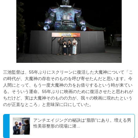
三池監督は、55年ぶりにスクリーンに復活した大魔神について「こ
の時代が、大魔神の存在そのものを呼び寄せたんだと思います。今
人間にとって、もう一度大魔神の力をお借りするという時が来てい
る。そういう運命。55年ぶりに映画のために復活させたと思われが
ちだけど、実は大魔神そのものの力が、我々の映画に現れたという
のが正直なところ」と意味深に口にしていた。
アンチエイジングの秘訣は“脂肪”にあり。増える男
性美容整形の現場に潜...