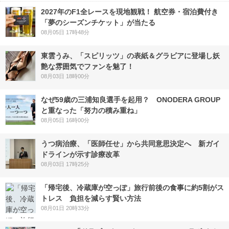
2027年のF1全レースを現地観戦！ 航空券・宿泊費付き
「夢のシーズンチケット」が当たる
08月05日 17時48分
東雲うみ、「スピリッツ」の表紙＆グラビアに登場し妖
艶な雰囲気でファンを魅了！
08月03日 18時00分
なぜ59歳の三浦知良選手を起用？ ONODERA GROUP
と重なった「努力の積み重ね」
08月05日 16時00分
うつ病治療、「医師任せ」から共同意思決定へ 新ガイ
ドラインが示す診療改革
08月03日 17時25分
「帰宅後、冷蔵庫が空っぽ」旅行前後の食事に約5割がス
トレス 負担を減らす賢い方法
08月01日 20時33分