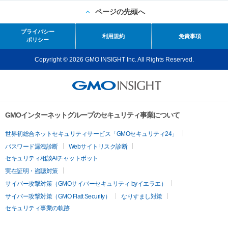
ページの先頭へ
プライバシー
利用規約
免責事項
ポリシー
Copyright © 2026 GMO INSIGHT Inc. All Rights Reserved.
GMOインターネットグループのセキュリティ事業について
世界初総合ネットセキュリティサービス「GMOセキュリティ24」
パスワード漏洩診断
Webサイトリスク診断
セキュリティ相談AIチャットボット
実在証明・盗聴対策
サイバー攻撃対策（GMOサイバーセキュリティ byイエラエ）
サイバー攻撃対策（GMO Flatt Security）
なりすまし対策
セキュリティ事業の軌跡