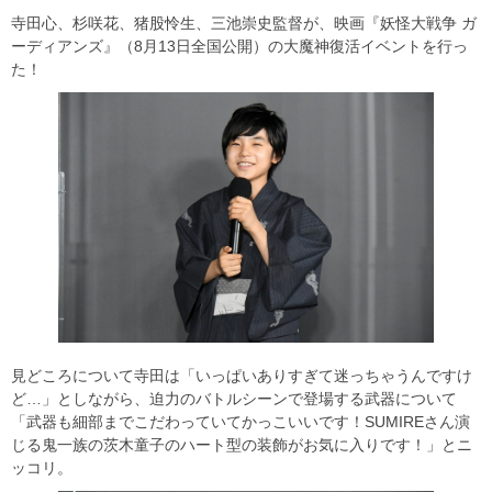
寺田心、杉咲花、猪股怜生、三池崇史監督が、映画『妖怪大戦争 ガ
ーディアンズ』（8月13日全国公開）の大魔神復活イベントを行っ
た！
見どころについて寺田は「いっぱいありすぎて迷っちゃうんですけ
ど…」としながら、迫力のバトルシーンで登場する武器について
「武器も細部までこだわっていてかっこいいです！SUMIREさん演
じる鬼一族の茨木童子のハート型の装飾がお気に入りです！」とニ
ッコリ。