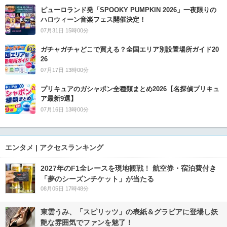
ピューロランド発「SPOOKY PUMPKIN 2026」一夜限りの
ハロウィーン音楽フェス開催決定！
07月31日 15時00分
ガチャガチャどこで買える？全国エリア別設置場所ガイド20
26
07月17日 13時00分
プリキュアのガシャポン全種類まとめ2026【名探偵プリキュ
ア最新9選】
07月16日 13時00分
エンタメ | アクセスランキング
2027年のF1全レースを現地観戦！ 航空券・宿泊費付き
「夢のシーズンチケット」が当たる
08月05日 17時48分
東雲うみ、「スピリッツ」の表紙＆グラビアに登場し妖
艶な雰囲気でファンを魅了！