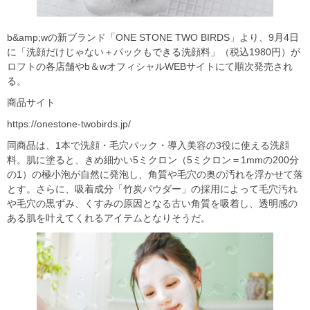
b&amp;wの新ブランド「ONE STONE TWO BIRDS」より、9月4日
に「洗顔だけじゃない＋パックもできる洗顔料」（税込1980円）が
ロフトの各店舗やb＆wオフィシャルWEBサイトにて順次発売され
る。
商品サイト
https://onestone-twobirds.jp/
同商品は、1本で洗顔・毛穴パック・導入美容の3役に使える洗顔
料。肌に塗ると、きめ細かい5ミクロン（5ミクロン＝1mmの200分
の1）の極小泡が自然に発泡し、角質や毛穴の奥の汚れを浮かせて落
とす。さらに、吸着成分「竹炭パウダー」の採用によって毛穴汚れ
や毛穴の黒ずみ、くすみの原因となる古い角質を吸着し、透明感の
ある肌を叶えてくれるアイテムとなりそうだ。