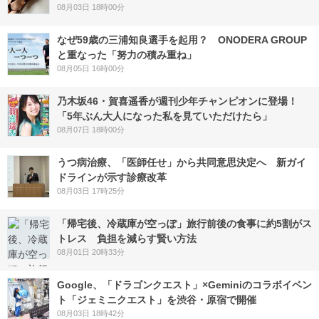
08月03日 18時00分
なぜ59歳の三浦知良選手を起用？ ONODERA GROUP
と重なった「努力の積み重ね」
08月05日 16時00分
乃木坂46・賀喜遥香が週刊少年チャンピオンに登場！
「5年ぶん大人になった私を見ていただけたら」
08月07日 18時00分
うつ病治療、「医師任せ」から共同意思決定へ 新ガイ
ドラインが示す診療改革
08月03日 17時25分
「帰宅後、冷蔵庫が空っぽ」旅行前後の食事に約5割がス
トレス 負担を減らす賢い方法
08月01日 20時33分
Google、「ドラゴンクエスト」×Geminiのコラボイベン
ト「ジェミニクエスト」を渋谷・原宿で開催
08月03日 18時42分