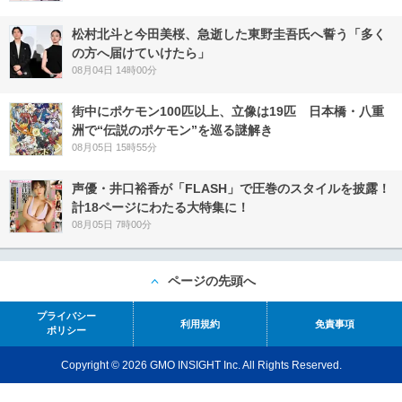
松村北斗と今田美桜、急逝した東野圭吾氏へ誓う「多く
の方へ届けていけたら」
08月04日 14時00分
街中にポケモン100匹以上、立像は19匹 日本橋・八重
洲で“伝説のポケモン”を巡る謎解き
08月05日 15時55分
声優・井口裕香が「FLASH」で圧巻のスタイルを披露！
計18ページにわたる大特集に！
08月05日 7時00分
ページの先頭へ
プライバシー
利用規約
免責事項
ポリシー
Copyright © 2026 GMO INSIGHT Inc. All Rights Reserved.