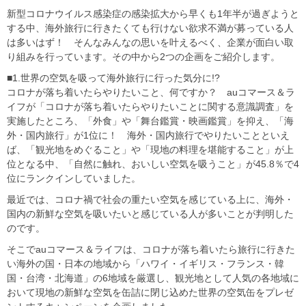
新型コロナウイルス感染症の感染拡大から早くも1年半が過ぎようと
する中、海外旅行に行きたくても行けない欲求不満が募っている人
は多いはず！ そんなみんなの思いを叶えるべく、企業が面白い取
り組みを行っています。その中から2つの企画をご紹介します。
■1.世界の空気を吸って海外旅行に行った気分に!?
コロナが落ち着いたらやりたいこと、何ですか？ auコマース＆ラ
イフが「コロナが落ち着いたらやりたいことに関する意識調査」を
実施したところ、「外食」や「舞台鑑賞・映画鑑賞」を抑え、「海
外・国内旅行」が1位に！ 海外・国内旅行でやりたいことといえ
ば、「観光地をめぐること」や「現地の料理を堪能すること」が上
位となる中、「自然に触れ、おいしい空気を吸うこと」が45.8％で4
位にランクインしていました。
最近では、コロナ禍で社会の重たい空気を感じている上に、海外・
国内の新鮮な空気を吸いたいと感じている人が多いことが判明した
のです。
そこでauコマース＆ライフは、コロナが落ち着いたら旅行に行きた
い海外の国・日本の地域から「ハワイ・イギリス・フランス・韓
国・台湾・北海道」の6地域を厳選し、観光地として人気の各地域に
おいて現地の新鮮な空気を缶詰に閉じ込めた世界の空気缶をプレゼ