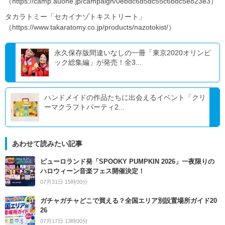
（https://camp.auone.jp/campaign/0ebdc6d5dc55c6bdc5e823e3）
タカラトミー「セカイナゾトキストリート」
（https://www.takaratomy.co.jp/products/nazotokist/）
永久保存版間違いなしの一冊「東京2020オリンピ
ック総集編」が発売！全3...
ハンドメイドの作品たちに出会えるイベント「クリ
ーマクラフトパーティ2...
あわせて読みたい記事
ピューロランド発「SPOOKY PUMPKIN 2026」一夜限りの
ハロウィーン音楽フェス開催決定！
07月31日 15時00分
ガチャガチャどこで買える？全国エリア別設置場所ガイド20
26
07月17日 13時00分