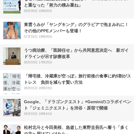
と重なった「努力の積み重ね」
08月05日 16時00分
東雲うみが「ヤングキング」のグラビアで泡まみれに！
その他のPPEメンバーも登場！
07月31日 19時00分
うつ病治療、「医師任せ」から共同意思決定へ 新ガイ
ドラインが示す診療改革
08月03日 17時25分
「帰宅後、冷蔵庫が空っぽ」旅行前後の食事に約5割がス
トレス 負担を減らす賢い方法
08月01日 20時33分
Google、「ドラゴンクエスト」×Geminiのコラボイベン
ト「ジェミニクエスト」を渋谷・原宿で開催
08月03日 18時42分
松村北斗と今田美桜、急逝した東野圭吾氏へ誓う「多く
の方へ届けていけたら」