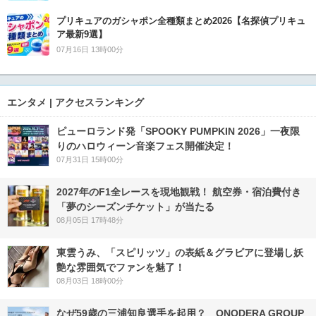
プリキュアのガシャポン全種類まとめ2026【名探偵プリキュ
ア最新9選】
07月16日 13時00分
エンタメ | アクセスランキング
ピューロランド発「SPOOKY PUMPKIN 2026」一夜限
りのハロウィーン音楽フェス開催決定！
07月31日 15時00分
2027年のF1全レースを現地観戦！ 航空券・宿泊費付き
「夢のシーズンチケット」が当たる
08月05日 17時48分
東雲うみ、「スピリッツ」の表紙＆グラビアに登場し妖
艶な雰囲気でファンを魅了！
08月03日 18時00分
なぜ59歳の三浦知良選手を起用？ ONODERA GROUP