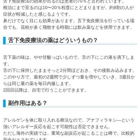
舌下免疫療法の効果が出るのは患者の70％と言われています。
根治にまで至るのは10〜20％程度にとどまりますが、約8割の人が
症状が軽減したと感じるようです。
鼻だけでなく目にも効果があります。舌下免疫療法を行っている場
合でも、花粉が多く飛散する時期には飲み薬などを併用できます。
舌下免疫療法の薬はどういうもの？
舌下薬の味は、やや甘酸っぱいもので、舌の下にこの液を滴下しま
す。
舌の下に保持したままそっと2分間ほどおき、その後飲み込みます。
このやり方で、最初の2週間で少しずつ量を増やしていき、3週目か
らは同じ量の薬を毎日内服します。
2回目以降は、自宅で行うことができます。
副作用はある？
アレルゲンを体に取り入れる療法なので、アナフィラキシ―という
強いアレルギー反応を起こす可能性は否定できません。
ただし海外の実績では、重篤な副反応が起こることは稀で、比較的
安全だとされています。