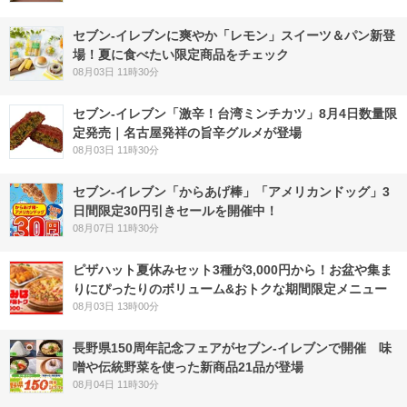
セブン‐イレブンに爽やか「レモン」スイーツ＆パン新登
場！夏に食べたい限定商品をチェック
08月03日 11時30分
セブン-イレブン「激辛！台湾ミンチカツ」8月4日数量限
定発売｜名古屋発祥の旨辛グルメが登場
08月03日 11時30分
セブン‐イレブン「からあげ棒」「アメリカンドッグ」3
日間限定30円引きセールを開催中！
08月07日 11時30分
ピザハット夏休みセット3種が3,000円から！お盆や集ま
りにぴったりのボリューム&おトクな期間限定メニュー
08月03日 13時00分
長野県150周年記念フェアがセブン-イレブンで開催 味
噌や伝統野菜を使った新商品21品が登場
08月04日 11時30分