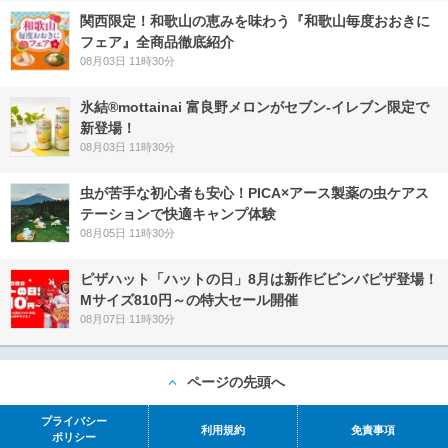
関西限定！和歌山の恵みを味わう『和歌山毎度おおきに
フェア』全商品徹底紹介
08月03日 11時30分
氷結®mottainai 富良野メロンがセブン‐イレブン限定で
新登場！
08月03日 11時30分
虫が苦手な初心者も安心！PICA×アース製薬の虫ケアス
テーションで快適キャンプ体験
08月05日 11時30分
ピザハット「ハットの日」8月は新作ビビンバピザ登場！
Mサイズ810円～の特大セール開催
08月07日 11時30分
ページの先頭へ
プライバシー
利用規約
免責事項
ポリシー