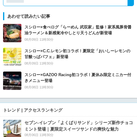
あわせて読みたい記事
スシロー×食べログ「らーめん 武双家」監修！家系風豚骨醤
油ラーメン＆新感覚冷やしとり天うどんが新登場
08月09日 11時30分
スシロー×C.C.レモン初コラボ！夏限定「おいしーレモンの
甘酸っぱパフェ」新登場
08月09日 11時30分
スシロー×GAZOO Racing初コラボ！夏休み限定ミニカー付
きメニュー登場
08月08日 11時30分
トレンド | アクセスランキング
セブン‐イレブン「よくばりサンド」シリーズ新作チョコ
ミント登場｜夏限定スイーツサンドの爽快な魅力
08月06日 11時30分