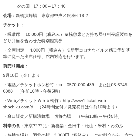
夕の回 17：00～17：40
会場
：新橋演舞場 東京都中央区銀座6-18-2
チケット
：
・桟敷席 10,000円（税込み）※桟敷席とお持ち帰り料亭謹製東を
どり弁当を合わせた特別鑑賞券
・全席指定 4,000円（税込み）※新型コロナウイルス感染予防基
準に従った座席仕様、館内対応を行います。
前売り開始
：
9月10日（金）より
・電話／チケットホン松竹：℡ 0570-000-489 または03-6745-
0888 （午前10時～午後5時）
・Web／チケットＷｅｂ松竹：http://www1.ticket-web-
shochiku.com/t/ （24時間受付／発売初日は午前10時より）
・窓口販売／新橋演舞場 切符売場 （午前10時～午後5時）
料亭の食
：東京????兆・新喜楽・金田中・松山・米村・わのふ
・お持ち帰り 酒肴の折 3,000円（税込み）一つの献立から、六つ