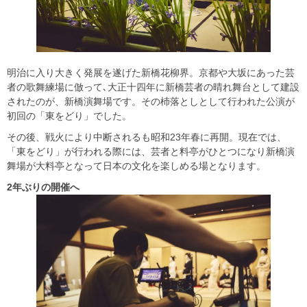
明治に入り大きく発展を遂げた新橋花柳界。京都や大坂にあった芸
者の歌舞練場に倣って､大正十四年に新橋芸者の晴れ舞台として建設
されたのが、新橋演舞場です。その杮落としとして行われた公演が
初回の「東をどり」でした。
その後、戦火により中断されるも昭和23年春に再開。現在では、
「東をどり」が行われる際には、芸者と料亭がひとつになり新橋演
舞場が大料亭となって日本の文化を楽しめる場となります。
2
年ぶりの開催へ