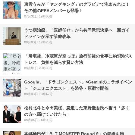
東雲うみが「ヤングキング」のグラビアで泡まみれに！
その他のPPEメンバーも登場！
07月31日 19時00分
うつ病治療、「医師任せ」から共同意思決定へ 新ガイ
ドラインが示す診療改革
08月03日 17時25分
「帰宅後、冷蔵庫が空っぽ」旅行前後の食事に約5割がス
トレス 負担を減らす賢い方法
08月01日 20時33分
Google、「ドラゴンクエスト」×Geminiのコラボイベン
ト「ジェミニクエスト」を渋谷・原宿で開催
08月03日 18時42分
松村北斗と今田美桜、急逝した東野圭吾氏へ誓う「多く
の方へ届けていけたら」
08月04日 14時00分
本郷柚巴が「BLT MONSTER Round 9」の表紙を飾