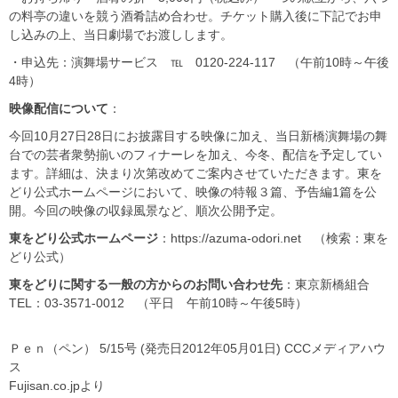
の料亭の違いを競う酒肴詰め合わせ。チケット購入後に下記でお申
し込みの上、当日劇場でお渡しします。
・申込先：演舞場サービス ℡ 0120-224-117 （午前10時～午後
4時）
映像配信について
：
今回10月27日28日にお披露目する映像に加え、当日新橋演舞場の舞
台での芸者衆勢揃いのフィナーレを加え、今冬、配信を予定してい
ます。詳細は、決まり次第改めてご案内させていただきます。東を
どり公式ホームページにおいて、映像の特報３篇、予告編1篇を公
開。今回の映像の収録風景など、順次公開予定。
東をどり公式ホームページ
：https://azuma-odori.net （検索：東を
どり公式）
東をどりに関する一般の方からのお問い合わせ先
：東京新橋組合
TEL：03-3571-0012 （平日 午前10時～午後5時）
Ｐｅｎ（ペン） 5/15号 (発売日2012年05月01日) CCCメディアハウ
ス
Fujisan.co.jpより