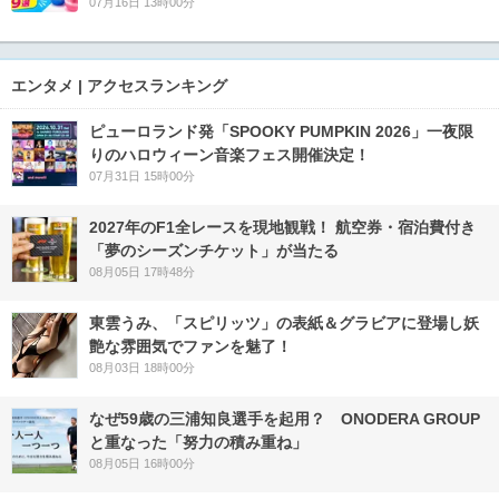
07月16日 13時00分
エンタメ | アクセスランキング
ピューロランド発「SPOOKY PUMPKIN 2026」一夜限
りのハロウィーン音楽フェス開催決定！
07月31日 15時00分
2027年のF1全レースを現地観戦！ 航空券・宿泊費付き
「夢のシーズンチケット」が当たる
08月05日 17時48分
東雲うみ、「スピリッツ」の表紙＆グラビアに登場し妖
艶な雰囲気でファンを魅了！
08月03日 18時00分
なぜ59歳の三浦知良選手を起用？ ONODERA GROUP
と重なった「努力の積み重ね」
08月05日 16時00分