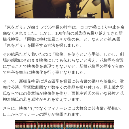
「東をどり」が始まって96年目の昨年は、コロナ禍により中止を余
儀なくされました。しかし、100年前の感染症も乗り越えてきた新
橋花柳界。「困難に挑む気風こそが街の色」と、なんとか第96回
「東をどり」を開催する方法を探しました。
その結果たどり着いたのは「映像」を使うという手法。しかし、劇
場の感動はそのまま映像にしても伝わらないと考え、花柳界を背景
にすることで映像美を表現できないかと、新橋花柳界の歴史で初め
て料亭を舞台に映像化を行う事となりました。
そして、新橋花柳界に巡る四季を背景に芸者衆の踊りを映像化。歌
舞伎公演、宝塚歌劇団など数多くの作品を振り付ける、尾上菊之丞
氏ならではの美意識が映像美を作り、西川左近氏の豊かな経験と花
柳寿輔氏の若き感性がそれを支えています。
さらに、映像だけでなくフィナーレには大舞台に芸者衆が勢揃い。
口上からフィナーレの踊りが披露されます。