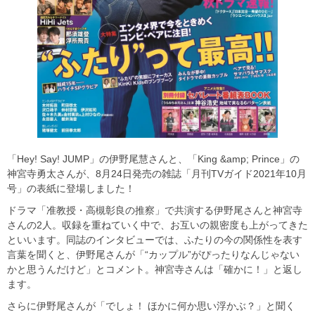
「Hey! Say! JUMP」の伊野尾慧さんと、「King &amp; Prince」の
神宮寺勇太さんが、8月24日発売の雑誌「月刊TVガイド2021年10月
号」の表紙に登場しました！
ドラマ「准教授・高槻彰良の推察」で共演する伊野尾さんと神宮寺
さんの2人。収録を重ねていく中で、お互いの親密度も上がってきた
といいます。同誌のインタビューでは、ふたりの今の関係性を表す
言葉を聞くと、伊野尾さんが「“カップル”がぴったりなんじゃない
かと思うんだけど」とコメント。神宮寺さんは「確かに！」と返し
ます。
さらに伊野尾さんが「でしょ！ ほかに何か思い浮かぶ？」と聞く