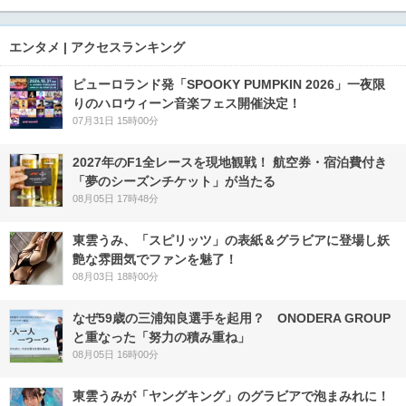
エンタメ | アクセスランキング
ピューロランド発「SPOOKY PUMPKIN 2026」一夜限
りのハロウィーン音楽フェス開催決定！
07月31日 15時00分
2027年のF1全レースを現地観戦！ 航空券・宿泊費付き
「夢のシーズンチケット」が当たる
08月05日 17時48分
東雲うみ、「スピリッツ」の表紙＆グラビアに登場し妖
艶な雰囲気でファンを魅了！
08月03日 18時00分
なぜ59歳の三浦知良選手を起用？ ONODERA GROUP
と重なった「努力の積み重ね」
08月05日 16時00分
東雲うみが「ヤングキング」のグラビアで泡まみれに！