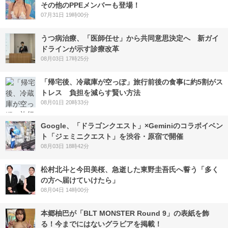
その他のPPEメンバーも登場！
07月31日 19時00分
うつ病治療、「医師任せ」から共同意思決定へ 新ガイ
ドラインが示す診療改革
08月03日 17時25分
「帰宅後、冷蔵庫が空っぽ」旅行前後の食事に約5割がス
トレス 負担を減らす賢い方法
08月01日 20時33分
Google、「ドラゴンクエスト」×Geminiのコラボイベン
ト「ジェミニクエスト」を渋谷・原宿で開催
08月03日 18時42分
松村北斗と今田美桜、急逝した東野圭吾氏へ誓う「多く
の方へ届けていけたら」
08月04日 14時00分
本郷柚巴が「BLT MONSTER Round 9」の表紙を飾
る！今までにはないグラビアを掲載！