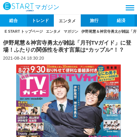
マガジン
総合
トレンド
旅行
経済
エンタメ
E START トップページ
エンタメ
マガジン
伊野尾慧＆神宮寺勇太が雑誌「月
伊野尾慧＆神宮寺勇太が雑誌「月刊TVガイド」に登
場！ふたりの関係性を表す言葉は“カップル”！？
2021-08-24 18:30:20