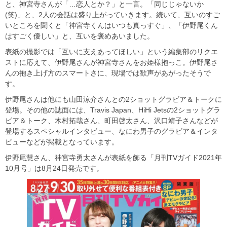
と、神宮寺さんが「…恋人とか？」と一言。「同じじゃないか
(笑)」と、2人の会話は盛り上がっていきます。続いて、互いのすご
いところを聞くと「神宮寺くんはいつも真っすぐ」、「伊野尾くん
はすごく優しい」と、互いを褒めあいました。
表紙の撮影では「互いに支えあってほしい」という編集部のリクエ
ストに応えて、伊野尾さんが神宮寺さんをお姫様抱っこ。伊野尾さ
んの抱き上げ方のスマートさに、現場では歓声があがったそうで
す。
伊野尾さんは他にも山田涼介さんとの2ショットグラビア＆トークに
登場。その他の誌面には、Travis Japan、HiHi Jetsの2ショットグラ
ビア＆トーク、木村拓哉さん、町田啓太さん、沢口靖子さんなどが
登場するスペシャルインタビュー、なにわ男子のグラビア＆インタ
ビューなどが掲載となっています。
伊野尾慧さん、神宮寺勇太さんが表紙を飾る「月刊TVガイド2021年
10月号」は8月24日発売です。