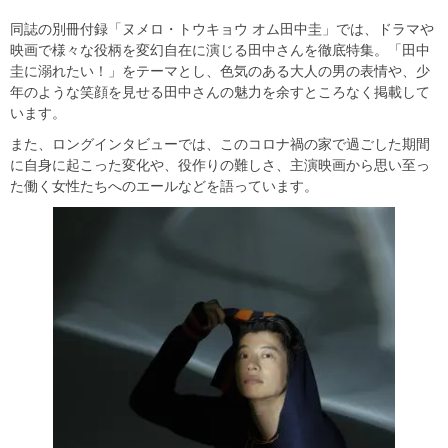
同誌の別冊付録「ヌメロ・トウキョウ オム田中圭」では、ドラマや
映画で様々な役柄を変幻自在に演じる田中さんを徹底特集。「田中
圭に溺れたい！」をテーマとし、色気のある大人の男の表情や、少
年のような笑顔を見せる田中さんの魅力を余すところなく掲載して
います。
また、ロングインタビューでは、このコロナ禍の家で過ごした期間
に自身に起こった変化や、役作りの難しさ、主演映画から思い至っ
た働く女性たちへのエールなどを語っています。