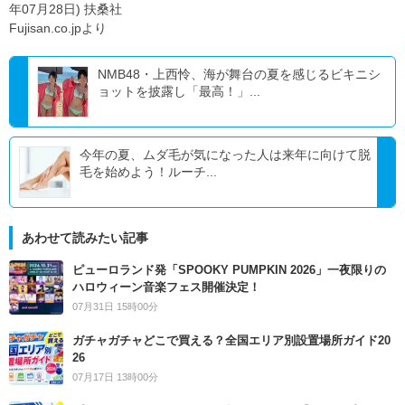
年07月28日) 扶桑社
Fujisan.co.jpより
NMB48・上西怜、海が舞台の夏を感じるビキニシ
ョットを披露し「最高！」...
今年の夏、ムダ毛が気になった人は来年に向けて脱
毛を始めよう！ルーチ...
あわせて読みたい記事
ピューロランド発「SPOOKY PUMPKIN 2026」一夜限りの
ハロウィーン音楽フェス開催決定！
07月31日 15時00分
ガチャガチャどこで買える？全国エリア別設置場所ガイド20
26
07月17日 13時00分