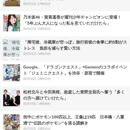
08月03日 17時25分
乃木坂46・賀喜遥香が週刊少年チャンピオンに登場！
「5年ぶん大人になった私を見ていただけたら」
08月07日 18時00分
「帰宅後、冷蔵庫が空っぽ」旅行前後の食事に約5割がス
トレス 負担を減らす賢い方法
08月01日 20時33分
Google、「ドラゴンクエスト」×Geminiのコラボイベン
ト「ジェミニクエスト」を渋谷・原宿で開催
08月03日 18時42分
松村北斗と今田美桜、急逝した東野圭吾氏へ誓う「多く
の方へ届けていけたら」
08月04日 14時00分
街中にポケモン100匹以上、立像は19匹 日本橋・八重
洲で“伝説のポケモン”を巡る謎解き
08月05日 15時55分