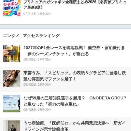
プリキュアのガシャポン全種類まとめ2026【名探偵プリキュ
ア最新9選】
07月16日 13時00分
エンタメ | アクセスランキング
2027年のF1全レースを現地観戦！ 航空券・宿泊費付き
「夢のシーズンチケット」が当たる
08月05日 17時48分
東雲うみ、「スピリッツ」の表紙＆グラビアに登場し妖
艶な雰囲気でファンを魅了！
08月03日 18時00分
なぜ59歳の三浦知良選手を起用？ ONODERA GROUP
と重なった「努力の積み重ね」
08月05日 16時00分
うつ病治療、「医師任せ」から共同意思決定へ 新ガイ
ドラインが示す診療改革