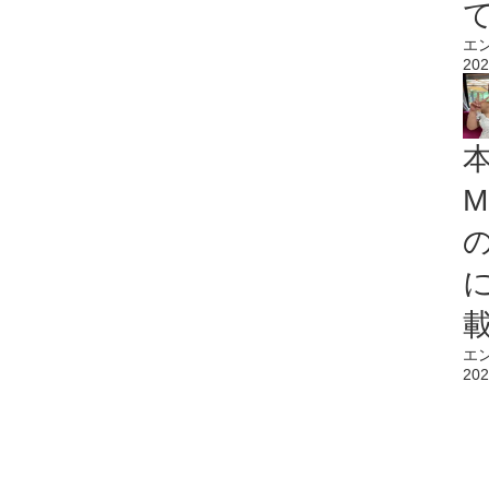
エ
202
M
エ
202