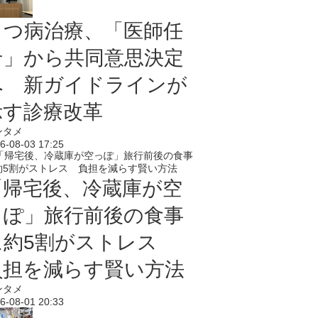
うつ病治療、「医師任
せ」から共同意思決定
へ 新ガイドラインが
示す診療改革
ンタメ
6-08-03 17:25
「帰宅後、冷蔵庫が空
っぽ」旅行前後の食事
に約5割がストレス
負担を減らす賢い方法
ンタメ
6-08-01 20:33