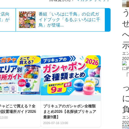
食店向
番組「いろはに千鳥」の公式ガ
館」が
イドブック「るるぶ いろはに千
鳥」が登場...
エ
202
チャどこで買える？全
プリキュアのガシャポン全種類
設置場所ガイド2026
まとめ2026【名探偵プリキュア
エ
最新9選】
13:00
202
2026-07-16 13:00