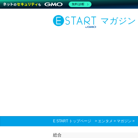
無料診断
マガジン
E START トップページ
>
エンタメ
>
マガジン
総合