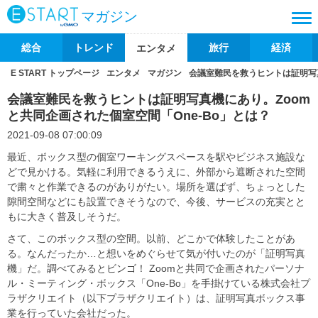
マガジン
総合
トレンド
旅行
経済
エンタメ
E START トップページ
エンタメ
マガジン
会議室難民を救うヒントは証明写真
会議室難民を救うヒントは証明写真機にあり。Zoom
と共同企画された個室空間「One-Bo」とは？
2021-09-08 07:00:09
最近、ボックス型の個室ワーキングスペースを駅やビジネス施設な
どで見かける。気軽に利用できるうえに、外部から遮断された空間
で粛々と作業できるのがありがたい。場所を選ばず、ちょっとした
隙間空間などにも設置できそうなので、今後、サービスの充実とと
もに大きく普及しそうだ。
さて、このボックス型の空間。以前、どこかで体験したことがあ
る。なんだったか…と想いをめぐらせて気が付いたのが「証明写真
機」だ。調べてみるとビンゴ！ Zoomと共同で企画されたパーソナ
ル・ミーティング・ボックス「One-Bo」を手掛けている株式会社プ
ラザクリエイト（以下プラザクリエイト）は、証明写真ボックス事
業を行っていた会社だった。