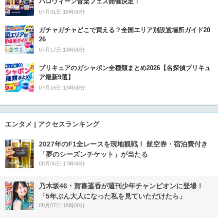
ハロウィーン音楽フェス開催決定！
07月31日 15時00分
ガチャガチャどこで買える？全国エリア別設置場所ガイド20
26
07月17日 13時00分
プリキュアのガシャポン全種類まとめ2026【名探偵プリキュ
ア最新9選】
07月16日 13時00分
エンタメ | アクセスランキング
2027年のF1全レースを現地観戦！ 航空券・宿泊費付き
「夢のシーズンチケット」が当たる
08月05日 17時48分
乃木坂46・賀喜遥香が週刊少年チャンピオンに登場！
「5年ぶん大人になった私を見ていただけたら」
08月07日 18時00分