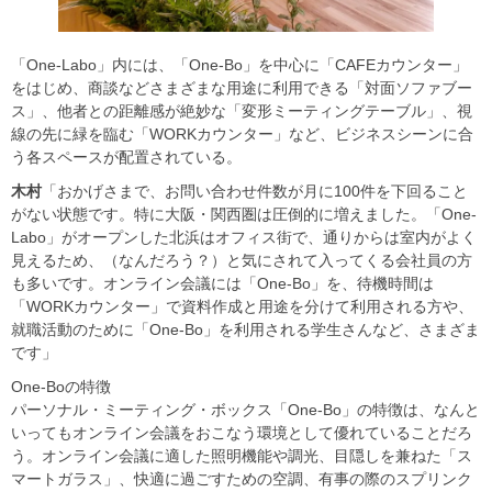
「One-Labo」内には、「One-Bo」を中心に「CAFEカウンター」
をはじめ、商談などさまざまな用途に利用できる「対面ソファブー
ス」、他者との距離感が絶妙な「変形ミーティングテーブル」、視
線の先に緑を臨む「WORKカウンター」など、ビジネスシーンに合
う各スペースが配置されている。
木村
「おかげさまで、お問い合わせ件数が月に100件を下回ること
がない状態です。特に大阪・関西圏は圧倒的に増えました。「One-
Labo」がオープンした北浜はオフィス街で、通りからは室内がよく
見えるため、（なんだろう？）と気にされて入ってくる会社員の方
も多いです。オンライン会議には「One-Bo」を、待機時間は
「WORKカウンター」で資料作成と用途を分けて利用される方や、
就職活動のために「One-Bo」を利用される学生さんなど、さまざま
です」
One-Boの特徴
パーソナル・ミーティング・ボックス「One-Bo」の特徴は、なんと
いってもオンライン会議をおこなう環境として優れていることだろ
う。オンライン会議に適した照明機能や調光、目隠しを兼ねた「ス
マートガラス」、快適に過ごすための空調、有事の際のスプリンク