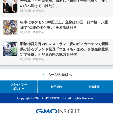
松村北斗と今田美桜、急逝した東野圭吾氏へ誓う「多く
の方へ届けていけたら」
08月04日 14時00分
街中にポケモン100匹以上、立像は19匹 日本橋・八重
洲で“伝説のポケモン”を巡る謎解き
08月05日 15時55分
明治神宮外苑内のレストラン・森のビアガーデンで新潟
県が誇るブランド枝豆「つまりちゃまめ」を販売数量限
定で提供。えだまめ県の魅力を発信
08月05日 15時51分
ページの先頭へ
プライバシー
利用規約
免責事項
ポリシー
Copyright © 2026 GMO INSIGHT Inc. All Rights Reserved.