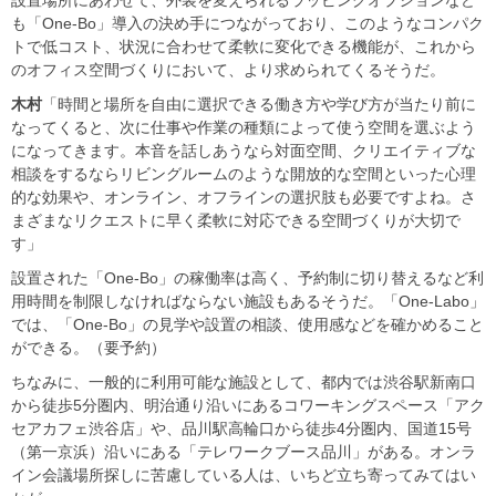
も「One-Bo」導入の決め手につながっており、このようなコンパク
トで低コスト、状況に合わせて柔軟に変化できる機能が、これから
のオフィス空間づくりにおいて、より求められてくるそうだ。
木村
「時間と場所を自由に選択できる働き方や学び方が当たり前に
なってくると、次に仕事や作業の種類によって使う空間を選ぶよう
になってきます。本音を話しあうなら対面空間、クリエイティブな
相談をするならリビングルームのような開放的な空間といった心理
的な効果や、オンライン、オフラインの選択肢も必要ですよね。さ
まざまなリクエストに早く柔軟に対応できる空間づくりが大切で
す」
設置された「One-Bo」の稼働率は高く、予約制に切り替えるなど利
用時間を制限しなければならない施設もあるそうだ。「One-Labo」
では、「One-Bo」の見学や設置の相談、使用感などを確かめること
ができる。（要予約）
ちなみに、一般的に利用可能な施設として、都内では渋谷駅新南口
から徒歩5分圏内、明治通り沿いにあるコワーキングスペース「アク
セアカフェ渋谷店」や、品川駅高輪口から徒歩4分圏内、国道15号
（第一京浜）沿いにある「テレワークブース品川」がある。オンラ
イン会議場所探しに苦慮している人は、いちど立ち寄ってみてはい