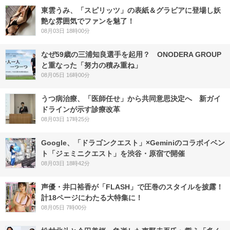
東雲うみ、「スピリッツ」の表紙＆グラビアに登場し妖
艶な雰囲気でファンを魅了！
08月03日 18時00分
なぜ59歳の三浦知良選手を起用？ ONODERA GROUP
と重なった「努力の積み重ね」
08月05日 16時00分
うつ病治療、「医師任せ」から共同意思決定へ 新ガイ
ドラインが示す診療改革
08月03日 17時25分
Google、「ドラゴンクエスト」×Geminiのコラボイベン
ト「ジェミニクエスト」を渋谷・原宿で開催
08月03日 18時42分
声優・井口裕香が「FLASH」で圧巻のスタイルを披露！
計18ページにわたる大特集に！
08月05日 7時00分