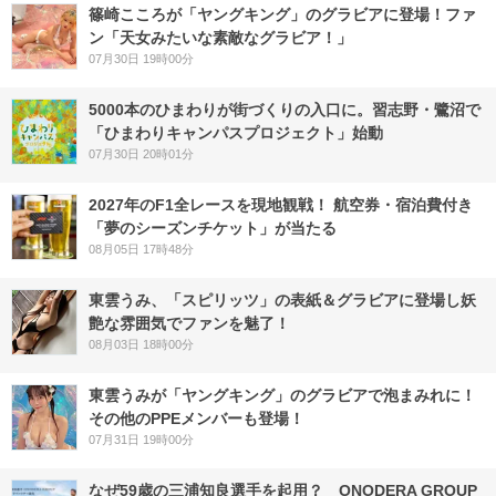
篠崎こころが「ヤングキング」のグラビアに登場！ファ
ン「天女みたいな素敵なグラビア！」
07月30日 19時00分
5000本のひまわりが街づくりの入口に。習志野・鷺沼で
「ひまわりキャンパスプロジェクト」始動
07月30日 20時01分
2027年のF1全レースを現地観戦！ 航空券・宿泊費付き
「夢のシーズンチケット」が当たる
08月05日 17時48分
東雲うみ、「スピリッツ」の表紙＆グラビアに登場し妖
艶な雰囲気でファンを魅了！
08月03日 18時00分
東雲うみが「ヤングキング」のグラビアで泡まみれに！
その他のPPEメンバーも登場！
07月31日 19時00分
なぜ59歳の三浦知良選手を起用？ ONODERA GROUP