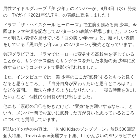
男性アイドルグループ「美 少年」のメンバーが、9月8日（水）発売
の「TVガイド2021年9/17号」の表紙に登場しました！
ドラマ「ザ・ハイスクール ヒーローズ」で主演を務める美 少年。今
回はドラマ主演を記念して2パターンの表紙で登場しました。メンバ
ーが明るい表情を見せている「白の美 少年ver.」と、凛々しい表情
をしている「黒の美 少年ver.」の2パターンが発売となっています。
巻頭グラビアは、ドラマでヒーローに変身する高校生を演じている
ことから、サングラス姿からサングラスを外した素顔の美 少年に変
身するというコンセプトで撮影が行われました。
また、インタビューでは「美 少年のここが“変身”するともっと良く
なると思うところ」、「自分自身が変わりたいと思うところは？」
などを質問。「魔法を使えるようになりたい」、「寝る時間を0にし
たい」など、個性的な回答が飛び出しました。
他にも「素顔の〇〇も好きだけど、“変身”をお願いするなら…」と
いう、メンバー間でお互いに変身した方が良いと思っているところ
についても質問しています。
同誌のその他の内容は、「KinKi Kidsのブンブブーン」放送300回記
念大特集、Travis Japan美麗フォト集、Lil かんさいのSPグラビアが