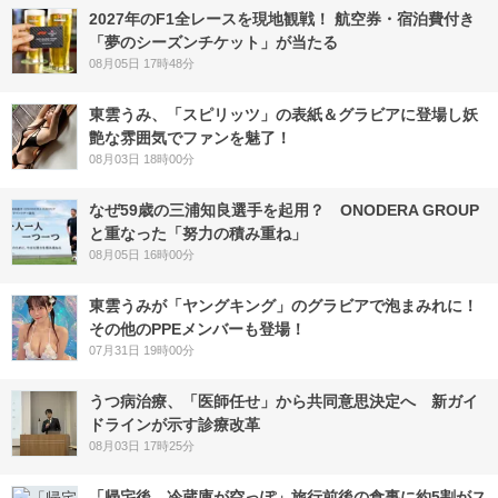
2027年のF1全レースを現地観戦！ 航空券・宿泊費付き
「夢のシーズンチケット」が当たる
08月05日 17時48分
東雲うみ、「スピリッツ」の表紙＆グラビアに登場し妖
艶な雰囲気でファンを魅了！
08月03日 18時00分
なぜ59歳の三浦知良選手を起用？ ONODERA GROUP
と重なった「努力の積み重ね」
08月05日 16時00分
東雲うみが「ヤングキング」のグラビアで泡まみれに！
その他のPPEメンバーも登場！
07月31日 19時00分
うつ病治療、「医師任せ」から共同意思決定へ 新ガイ
ドラインが示す診療改革
08月03日 17時25分
「帰宅後、冷蔵庫が空っぽ」旅行前後の食事に約5割がス