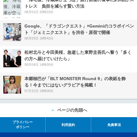
トレス 負担を減らす賢い方法
08月01日 20時33分
Google、「ドラゴンクエスト」×Geminiのコラボイベン
ト「ジェミニクエスト」を渋谷・原宿で開催
08月03日 18時42分
松村北斗と今田美桜、急逝した東野圭吾氏へ誓う「多く
の方へ届けていけたら」
08月04日 14時00分
本郷柚巴が「BLT MONSTER Round 9」の表紙を飾
る！今までにはないグラビアを掲載！
07月31日 19時00分
ページの先頭へ
プライバシー
利用規約
免責事項
ポリシー