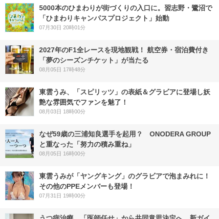
5000本のひまわりが街づくりの入口に。習志野・鷺沼で
「ひまわりキャンパスプロジェクト」始動
07月30日 20時01分
2027年のF1全レースを現地観戦！ 航空券・宿泊費付き
「夢のシーズンチケット」が当たる
08月05日 17時48分
東雲うみ、「スピリッツ」の表紙＆グラビアに登場し妖
艶な雰囲気でファンを魅了！
08月03日 18時00分
なぜ59歳の三浦知良選手を起用？ ONODERA GROUP
と重なった「努力の積み重ね」
08月05日 16時00分
東雲うみが「ヤングキング」のグラビアで泡まみれに！
その他のPPEメンバーも登場！
07月31日 19時00分
うつ病治療、「医師任せ」から共同意思決定へ 新ガイ