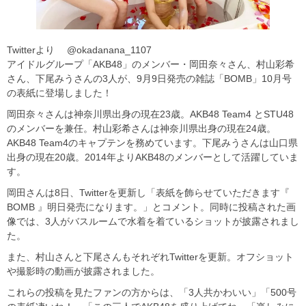
Twitterより @okadanana_1107
アイドルグループ「AKB48」のメンバー・岡田奈々さん、村山彩希
さん、下尾みうさんの3人が、9月9日発売の雑誌「BOMB」10月号
の表紙に登場しました！
岡田奈々さんは神奈川県出身の現在23歳。AKB48 Team4 とSTU48
のメンバーを兼任。村山彩希さんは神奈川県出身の現在24歳。
AKB48 Team4のキャプテンを務めています。下尾みうさんは山口県
出身の現在20歳。2014年よりAKB48のメンバーとして活躍していま
す。
岡田さんは8日、Twitterを更新し「表紙を飾らせていただきます『
BOMB 』明日発売になります。」とコメント。同時に投稿された画
像では、3人がバスルームで水着を着ているショットが披露されまし
た。
また、村山さんと下尾さんもそれぞれTwitterを更新。オフショット
や撮影時の動画が披露されました。
これらの投稿を見たファンの方からは、「3人共かわいい」「500号