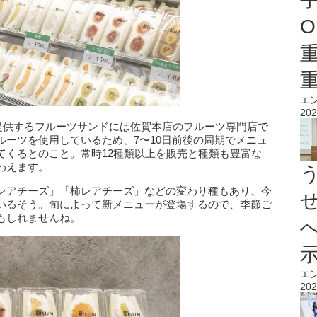
O
エ
202
茶屋店』で提供するフルーツサンドには佐賀本店のフルーツ専門店で
ルーツを使用しているため、7〜10日前後の周期でメニュ
てくるとのこと。常時12種類以上を販売と種類も豊富な
わえます。
レアチーズ」「柿レアチーズ」などの変わり種もあり、今
いるそう。旬によって新メニューが登場するので、季節ご
もしれませんね。
エ
202