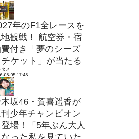
027年のF1全レースを
現地観戦！ 航空券・宿
泊費付き「夢のシーズ
ンチケット」が当たる
ンタメ
6-08-05 17:48
乃木坂46・賀喜遥香が
週刊少年チャンピオン
に登場！「5年ぶん大人
になった私を見ていた