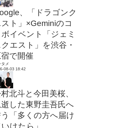
oogle、「ドラゴンク
スト」×Geminiのコ
ラボイベント「ジェミ
ニクエスト」を渋谷・
原宿で開催
ンタメ
6-08-03 18:42
松村北斗と今田美桜、
急逝した東野圭吾氏へ
誓う「多くの方へ届け
ていけたら」