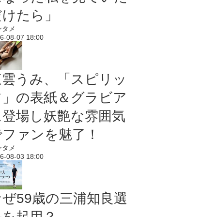
だけたら」
ンタメ
6-08-07 18:00
東雲うみ、「スピリッ
ツ」の表紙＆グラビア
に登場し妖艶な雰囲気
でファンを魅了！
ンタメ
6-08-03 18:00
なぜ59歳の三浦知良選
手を起用？