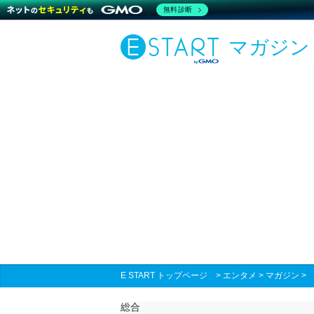
無料診断
マガジン
E START トップページ
>
エンタメ
>
マガジン
総合