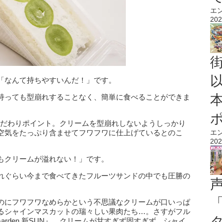
エ
202
「なんて持ちやすいんだ！」です。
持っても型崩れすることなく、簡単に食べることができま
UN』のこだわりポイント。クリームを型崩れしないようしっかり
空気をたっぷり含ませてフワフワに仕上げているとのこ
エ
202
もクリームが溢れない！」です。
れぐらい今まで食べてきたフルーツサンドの中でも圧勝の
のにフワフワなめらかという不思議なクリームが口いっぱ
るシャインマスカットの瑞々しい果肉たち…。さすがフル
Garden 新SUN』。クリームが甘すぎず固すぎず、シャイ