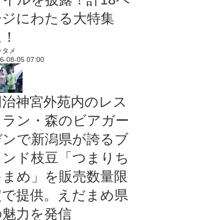
ージにわたる大特集
に！
ンタメ
6-08-05 07:00
明治神宮外苑内のレス
トラン・森のビアガー
デンで新潟県が誇るブ
ランド枝豆「つまりち
ゃまめ」を販売数量限
定で提供。えだまめ県
の魅力を発信