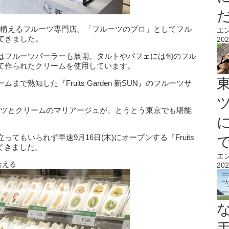
賀に本店を構えるフルーツ専門店。「フルーツのプロ」としてフル
エ
てきました。
202
はフルーツパーラーも展開。タルトやパフェには旬のフル
て作られたクリームを使用しています。
熟知した『Fruits Garden 新SUN』のフルーツサ
』のフルーツとクリームのマリアージュが、とうとう東京でも堪能
もいられず早速9月16日(木)にオープンする『Fruits
してきました。
エ
会える
202