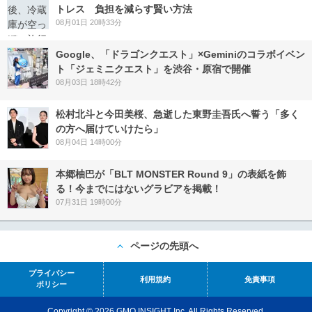
トレス 負担を減らす賢い方法
08月01日 20時33分
Google、「ドラゴンクエスト」×Geminiのコラボイベン
ト「ジェミニクエスト」を渋谷・原宿で開催
08月03日 18時42分
松村北斗と今田美桜、急逝した東野圭吾氏へ誓う「多く
の方へ届けていけたら」
08月04日 14時00分
本郷柚巴が「BLT MONSTER Round 9」の表紙を飾
る！今までにはないグラビアを掲載！
07月31日 19時00分
ページの先頭へ
プライバシー
利用規約
免責事項
ポリシー
Copyright © 2026 GMO INSIGHT Inc. All Rights Reserved.