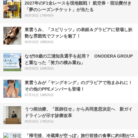
2027年のF1全レースを現地観戦！ 航空券・宿泊費付き
「夢のシーズンチケット」が当たる
08月05日 17時48分
東雲うみ、「スピリッツ」の表紙＆グラビアに登場し妖
艶な雰囲気でファンを魅了！
08月03日 18時00分
なぜ59歳の三浦知良選手を起用？ ONODERA GROUP
と重なった「努力の積み重ね」
08月05日 16時00分
東雲うみが「ヤングキング」のグラビアで泡まみれに！
その他のPPEメンバーも登場！
07月31日 19時00分
うつ病治療、「医師任せ」から共同意思決定へ 新ガイ
ドラインが示す診療改革
08月03日 17時25分
「帰宅後、冷蔵庫が空っぽ」旅行前後の食事に約5割がス