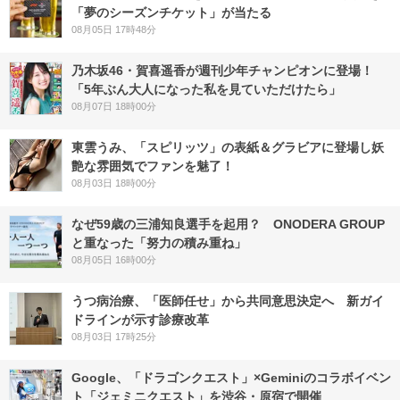
「夢のシーズンチケット」が当たる
08月05日 17時48分
乃木坂46・賀喜遥香が週刊少年チャンピオンに登場！
「5年ぶん大人になった私を見ていただけたら」
08月07日 18時00分
東雲うみ、「スピリッツ」の表紙＆グラビアに登場し妖
艶な雰囲気でファンを魅了！
08月03日 18時00分
なぜ59歳の三浦知良選手を起用？ ONODERA GROUP
と重なった「努力の積み重ね」
08月05日 16時00分
うつ病治療、「医師任せ」から共同意思決定へ 新ガイ
ドラインが示す診療改革
08月03日 17時25分
Google、「ドラゴンクエスト」×Geminiのコラボイベン
ト「ジェミニクエスト」を渋谷・原宿で開催