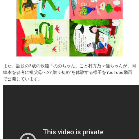
また、話題の3歳の歌姫「ののちゃん」こと村方乃々佳ちゃんが、同
絵本を参考に祖父母への”贈り初め“を体験する様子をYouTube動画
で公開しています。