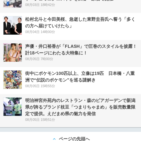
08月03日 18時42分
松村北斗と今田美桜、急逝した東野圭吾氏へ誓う「多く
の方へ届けていけたら」
08月04日 14時00分
声優・井口裕香が「FLASH」で圧巻のスタイルを披露！
計18ページにわたる大特集に！
08月05日 7時00分
街中にポケモン100匹以上、立像は19匹 日本橋・八重
洲で“伝説のポケモン”を巡る謎解き
08月05日 15時55分
明治神宮外苑内のレストラン・森のビアガーデンで新潟
県が誇るブランド枝豆「つまりちゃまめ」を販売数量限
定で提供。えだまめ県の魅力を発信
08月05日 15時51分
ページの先頭へ