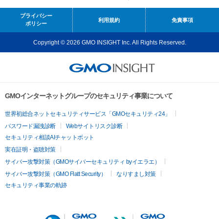
プライバシー
利用規約
免責事項
ポリシー
Copyright © 2026 GMO INSIGHT Inc. All Rights Reserved.
GMOインターネットグループのセキュリティ事業について
世界初総合ネットセキュリティサービス「GMOセキュリティ24」
パスワード漏洩診断
Webサイトリスク診断
セキュリティ相談AIチャットボット
実在証明・盗聴対策
サイバー攻撃対策（GMOサイバーセキュリティ byイエラエ）
サイバー攻撃対策（GMO Flatt Security）
なりすまし対策
セキュリティ事業の軌跡