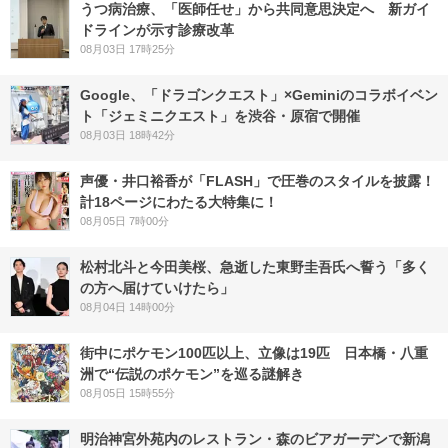
うつ病治療、「医師任せ」から共同意思決定へ 新ガイ
ドラインが示す診療改革
08月03日 17時25分
Google、「ドラゴンクエスト」×Geminiのコラボイベン
ト「ジェミニクエスト」を渋谷・原宿で開催
08月03日 18時42分
声優・井口裕香が「FLASH」で圧巻のスタイルを披露！
計18ページにわたる大特集に！
08月05日 7時00分
松村北斗と今田美桜、急逝した東野圭吾氏へ誓う「多く
の方へ届けていけたら」
08月04日 14時00分
街中にポケモン100匹以上、立像は19匹 日本橋・八重
洲で“伝説のポケモン”を巡る謎解き
08月05日 15時55分
明治神宮外苑内のレストラン・森のビアガーデンで新潟