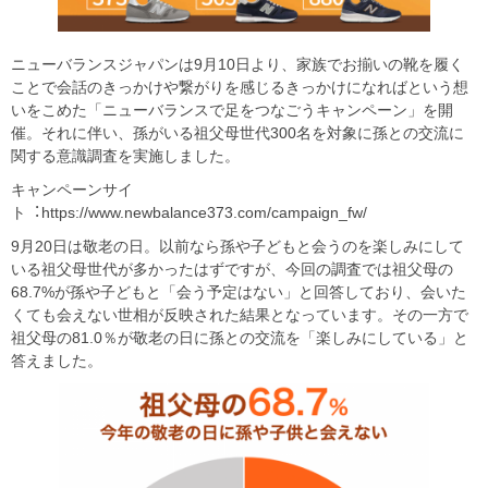
ニューバランスジャパンは9月10日より、家族でお揃いの靴を履く
ことで会話のきっかけや繋がりを感じるきっかけになればという想
いをこめた「ニューバランスで足をつなごうキャンペーン」を開
催。それに伴い、孫がいる祖父母世代300名を対象に孫との交流に
関する意識調査を実施しました。
キャンペーンサイ
ト︓https://www.newbalance373.com/campaign_fw/
9月20日は敬老の日。以前なら孫や子どもと会うのを楽しみにして
いる祖父母世代が多かったはずですが、今回の調査では祖父母の
68.7%が孫や子どもと「会う予定はない」と回答しており、会いた
くても会えない世相が反映された結果となっています。その一方で
祖父母の81.0％が敬老の日に孫との交流を「楽しみにしている」と
答えました。