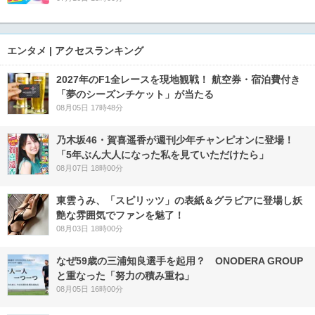
エンタメ | アクセスランキング
2027年のF1全レースを現地観戦！ 航空券・宿泊費付き
「夢のシーズンチケット」が当たる
08月05日 17時48分
乃木坂46・賀喜遥香が週刊少年チャンピオンに登場！
「5年ぶん大人になった私を見ていただけたら」
08月07日 18時00分
東雲うみ、「スピリッツ」の表紙＆グラビアに登場し妖
艶な雰囲気でファンを魅了！
08月03日 18時00分
なぜ59歳の三浦知良選手を起用？ ONODERA GROUP
と重なった「努力の積み重ね」
08月05日 16時00分