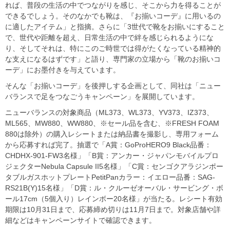
れば、普段の生活の中でつながりを感じ、そこから力を得ることが
できるでしょう。そのなかでも靴は、『お揃いコーデ』に用いるの
に適したアイテム」と指摘。さらに「3世代で靴をお揃いにすること
で、世代や距離を超え、日常生活の中で絆を感じられるようにな
り、そしてそれは、特にこのご時世では得がたくなっている精神的
な支えになるはずです」と語り、専門家の立場から「靴のお揃いコ
ーデ」にお墨付きを与えています。
そんな「お揃いコーデ」を後押しする企画として、同社は「ニュー
バランスで足をつなごうキャンペーン」を展開しています。
ニューバランスの対象商品（ML373、WL373、YV373、IZ373、
ML565、MW880、WW880、※セール品を含む、※FRESH FOAM
880は除外）の購入レシートまたは納品書を撮影し、専用フォーム
から応募すれば完了。抽選で「A賞：GoProHERO9 Black品番：
CHDHX-901-FW3名様」「B賞：アンカー・ジャパンモバイルプロ
ジェクターNebula Capsule II5名様」「C賞：センゴクアラジンポー
タブルガスホットプレートPetitPanカラー：イエロー品番：SAG-
RS21B(Y)15名様」「D賞：ル・クルーゼオーバル・サービング・ボ
ール17cm（5個入り）レインボー20名様」が当たる。レシート有効
期限は10月31日まで、応募締め切りは11月7日まで。対象店舗や詳
細などはキャンペーンサイトで確認できます。