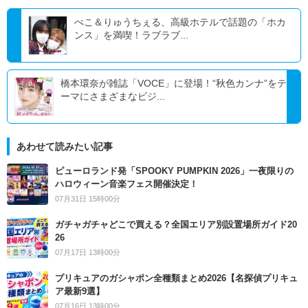
ぺこ＆りゅうちぇる、高級ホテルで話題の「ホカ
ンス」を満喫！ラブラブ...
橋本環奈が雑誌「VOCE」に登場！“秋色カンナ”をテ
ーマにさまざまなビジ...
あわせて読みたい記事
ピューロランド発「SPOOKY PUMPKIN 2026」一夜限りの
ハロウィーン音楽フェス開催決定！
07月31日 15時00分
ガチャガチャどこで買える？全国エリア別設置場所ガイド20
26
07月17日 13時00分
プリキュアのガシャポン全種類まとめ2026【名探偵プリキュ
ア最新9選】
07月16日 13時00分