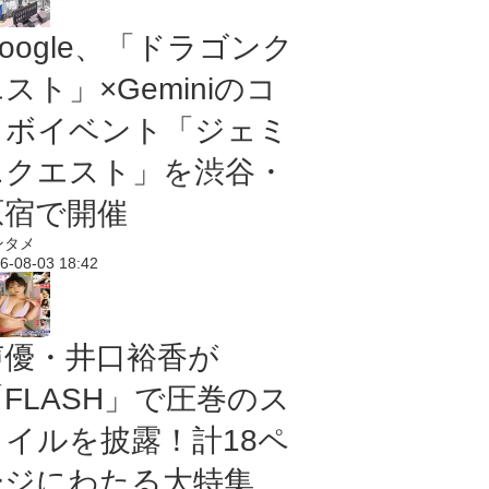
oogle、「ドラゴンク
スト」×Geminiのコ
ラボイベント「ジェミ
ニクエスト」を渋谷・
原宿で開催
ンタメ
6-08-03 18:42
声優・井口裕香が
「FLASH」で圧巻のス
タイルを披露！計18ペ
ージにわたる大特集