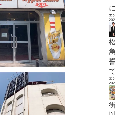
エ
202
エ
202