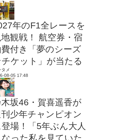
027年のF1全レースを
現地観戦！ 航空券・宿
泊費付き「夢のシーズ
ンチケット」が当たる
ンタメ
6-08-05 17:48
乃木坂46・賀喜遥香が
週刊少年チャンピオン
に登場！「5年ぶん大人
になった私を見ていた