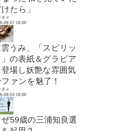
だけたら」
ンタメ
6-08-07 18:00
東雲うみ、「スピリッ
ツ」の表紙＆グラビア
に登場し妖艶な雰囲気
でファンを魅了！
ンタメ
6-08-03 18:00
なぜ59歳の三浦知良選
手を起用？