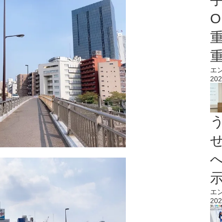
O
エ
202
エ
202