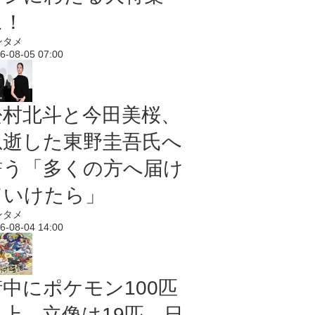
に！
ンタメ
6-08-05 07:00
松村北斗と今田美桜、
急逝した東野圭吾氏へ
誓う「多くの方へ届け
ていけたら」
ンタメ
6-08-04 14:00
街中にポケモン100匹
以上、立像は19匹 日