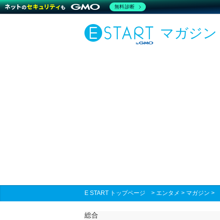
無料診断
マガジン
E START トップページ
>
エンタメ
>
マガジン
総合