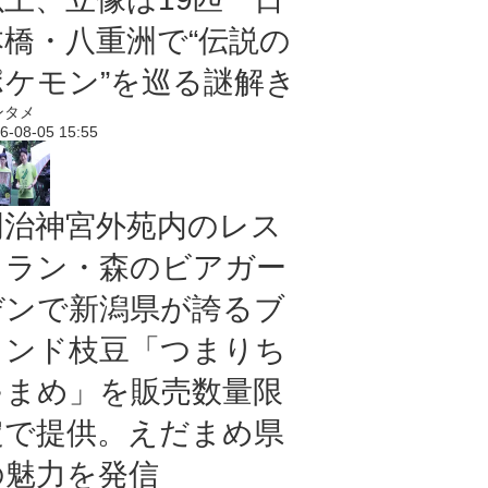
本橋・八重洲で“伝説の
ポケモン”を巡る謎解き
ンタメ
6-08-05 15:55
明治神宮外苑内のレス
トラン・森のビアガー
デンで新潟県が誇るブ
ランド枝豆「つまりち
ゃまめ」を販売数量限
定で提供。えだまめ県
の魅力を発信