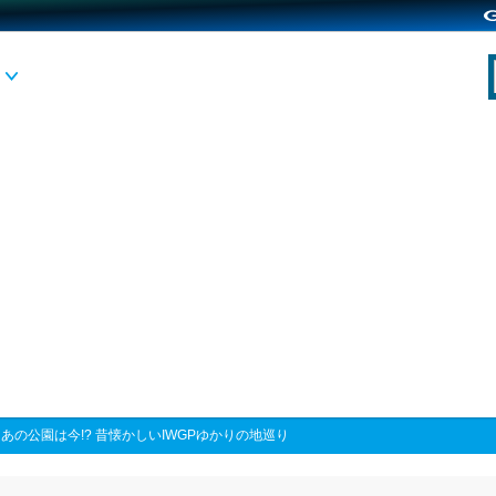
>
あの公園は今!? 昔懐かしいIWGPゆかりの地巡り