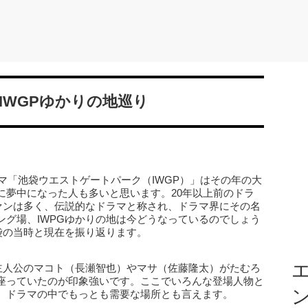
IWGPゆかりの地巡り
ラマ「池袋ウエストゲートパーク（IWGP）」はその年の大
に夢中になった人も多いと思います。20年以上前のドラ
ファンは多く、伝説的なドラマと称され、ドラマ界にその名
ング場、IWPGゆかりの地は今どうなっているのでしょう
袋の当時と現在を振り返ります。
エ
。主人公のマコト（長瀬智也）やマサ（佐藤隆太）がたむろ
座っていたのが印象強いです。ここでいろんな登場人物と
。ドラマの中でもっとも需要な場所とも言えます。