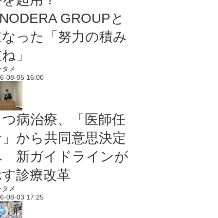
NODERA GROUPと
重なった「努力の積み
重ね」
ンタメ
6-08-05 16:00
うつ病治療、「医師任
せ」から共同意思決定
へ 新ガイドラインが
示す診療改革
ンタメ
6-08-03 17:25