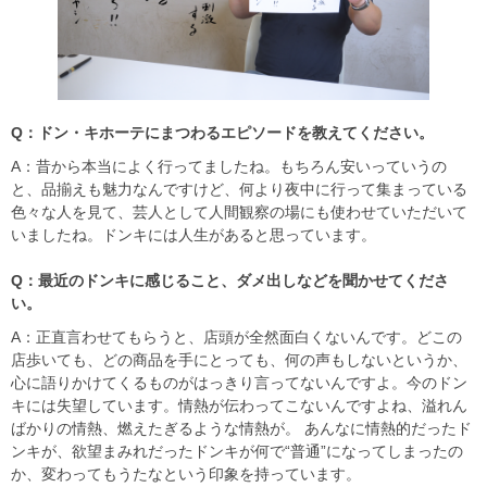
Q：ドン・キホーテにまつわるエピソードを教えてください。
A：昔から本当によく行ってましたね。もちろん安いっていうの
と、品揃えも魅力なんですけど、何より夜中に行って集まっている
色々な人を見て、芸人として人間観察の場にも使わせていただいて
いましたね。ドンキには人生があると思っています。
Q：最近のドンキに感じること、ダメ出しなどを聞かせてくださ
い。
A：正直言わせてもらうと、店頭が全然面白くないんです。どこの
店歩いても、どの商品を手にとっても、何の声もしないというか、
心に語りかけてくるものがはっきり言ってないんですよ。今のドン
キには失望しています。情熱が伝わってこないんですよね、溢れん
ばかりの情熱、燃えたぎるような情熱が。 あんなに情熱的だったド
ンキが、欲望まみれだったドンキが何で“普通”になってしまったの
か、変わってもうたなという印象を持っています。