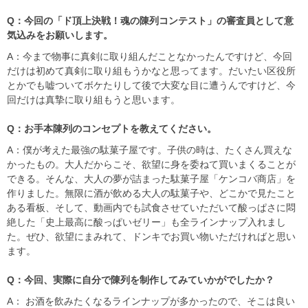
Q：今回の「ド頂上決戦！魂の陳列コンテスト」の審査員として意
気込みをお願いします。
A：今まで物事に真剣に取り組んだことなかったんですけど、今回
だけは初めて真剣に取り組もうかなと思ってます。だいたい区役所
とかでも嘘ついてボケたりして後で大変な目に遭うんですけど、今
回だけは真摯に取り組もうと思います。
Q：お手本陳列のコンセプトを教えてください。
A：僕が考えた最強の駄菓子屋です。子供の時は、たくさん買えな
かったもの。大人だからこそ、欲望に身を委ねて買いまくることが
できる。そんな、大人の夢が詰まった駄菓子屋「ケンコバ商店」を
作りました。無限に酒が飲める大人の駄菓子や、どこかで見たこと
ある看板、そして、動画内でも試食させていただいて酸っぱさに悶
絶した「史上最高に酸っぱいゼリー」も全ラインナップ入れまし
た。ぜひ、欲望にまみれて、ドンキでお買い物いただければと思い
ます。
Q：今回、実際に自分で陳列を制作してみていかがでしたか？
A： お酒を飲みたくなるラインナップが多かったので、そこは良い