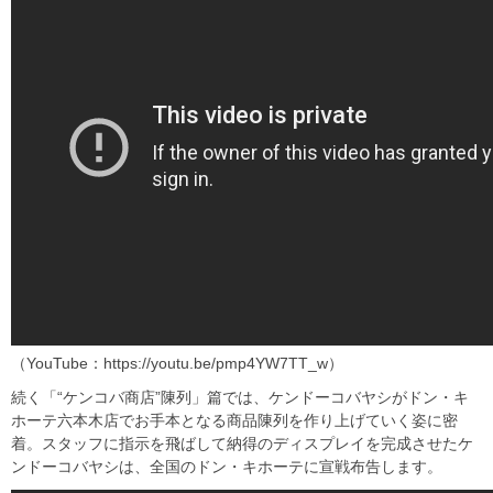
（YouTube：https://youtu.be/pmp4YW7TT_w）
続く「“ケンコバ商店”陳列」篇では、ケンドーコバヤシがドン・キ
ホーテ六本木店でお手本となる商品陳列を作り上げていく姿に密
着。スタッフに指示を飛ばして納得のディスプレイを完成させたケ
ンドーコバヤシは、全国のドン・キホーテに宣戦布告します。