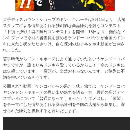
大手ディスカウントショップのドン・キホーテは9月1日より、店舗
スタッフによる情熱あふれる独創的な商品陳列を競うコンテスト
「ド頂上決戦！魂の陳列コンテスト」を開催。15日より、熱烈なド
ンキファンで今回の審査員を務めるケンドーコバヤシが全国のドン
キに果たし状をたたきつけ、自ら陳列のお手本を示す動画が公開さ
れました。
若手時代からドン・キホーテによく通っていたというケンドーコバ
ヤシですが、誰よりもドンキを愛しているからこそ「今のドンキに
は失望しています」「店頭が、全然おもろないんです」と陳列に不
満を抱いているそうです。
公開された動画「ケンコバからの果たし状」篇では、ケンドーコバ
ヤシがドン・キホーテの思い出や魅力を語る一方、最近の店頭ディ
スプレイについて「普通になってしまった」とダメ出し。「欲望」
をテーマにした情熱あふれる商品陳列を全国の店舗から募集し、寄
せられた陳列と勝負すると言いだします。