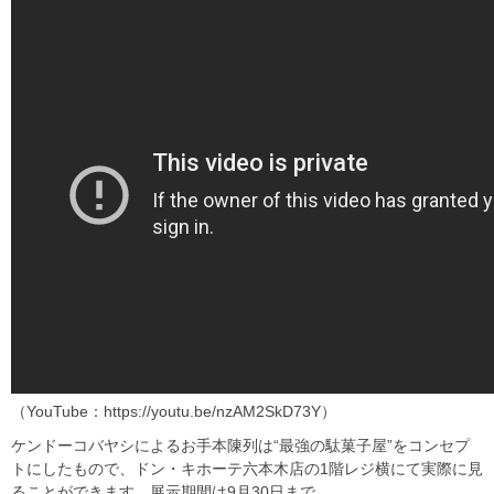
（YouTube：https://youtu.be/nzAM2SkD73Y）
ケンドーコバヤシによるお手本陳列は“最強の駄菓子屋”をコンセプ
トにしたもので、ドン・キホーテ六本木店の1階レジ横にて実際に見
ることができます。展示期間は9月30日まで。