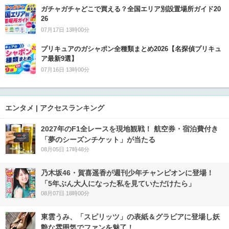
ガチャガチャどこで買える？全国エリア別設置場所ガイド20
26
07月17日 13時00分
プリキュアのガシャポン全種類まとめ2026【名探偵プリキュ
ア最新9選】
07月16日 13時00分
エンタメ | アクセスランキング
2027年のF1全レースを現地観戦！ 航空券・宿泊費付き
「夢のシーズンチケット」が当たる
08月05日 17時48分
乃木坂46・賀喜遥香が週刊少年チャンピオンに登場！
「5年ぶん大人になった私を見ていただけたら」
08月07日 18時00分
東雲うみ、「スピリッツ」の表紙＆グラビアに登場し妖
艶な雰囲気でファンを魅了！