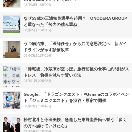
08月03日 18時00分
なぜ59歳の三浦知良選手を起用？ ONODERA GROUP
と重なった「努力の積み重ね」
08月05日 16時00分
うつ病治療、「医師任せ」から共同意思決定へ 新ガイ
ドラインが示す診療改革
08月03日 17時25分
「帰宅後、冷蔵庫が空っぽ」旅行前後の食事に約5割がス
トレス 負担を減らす賢い方法
08月01日 20時33分
Google、「ドラゴンクエスト」×Geminiのコラボイベン
ト「ジェミニクエスト」を渋谷・原宿で開催
08月03日 18時42分
松村北斗と今田美桜、急逝した東野圭吾氏へ誓う「多く
の方へ届けていけたら」
08月04日 14時00分