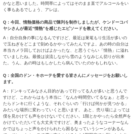
かなと思いました。時間帯によってはそのまま直でアルコールをい
く事もあるでしょう、アレは。
Q：今回、情熱価格の商品で陳列を制作しましたが、ケンドーコバ
ヤシさんが最近“情熱”を感じたエピソードを教えてください。
A：自分自身の事になるんですけど、最近は巣篭もり生活が多いの
で玉ねぎをどこまで刻めるかやってみたんですよ。あの時の自分は
本当カメラ回しておけばよかったな、と思うぐらい「情熱」に溢れ
ていましたね。最後は涙流しながら雪のようなみじん切りが出来
た。うん、あの時はもしかしたら病んでいたのかもしれない。
Q：全国のドン・キホーテを愛する皆さんにメッセージをお願いし
ます。
A：ドンキってみなさん目的があって行ってる人が多いと思うんで
すけど、これからはもう本当に「なんか時間空いてるなぁ」と思っ
たらドンキに行くような、それぐらいの「行けば何かが見つかる」
みたいな場所に変わっていくと思います。 あと、売り場によっては
僕を見かけても声をかけないでください。1階とかやったら全然声を
かけていただいても大丈夫ですけど、奥まったようなコーナーなん
かではちょっと声をかけられたら困るなっていうシーンがあるん