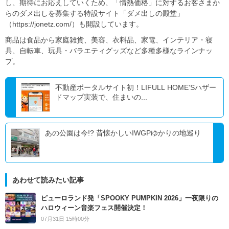
し、期待にお応えしていくため、「情熱価格」に対するお客さまか
らのダメ出しを募集する特設サイト「ダメ出しの殿堂」
（
https://jonetz.com/
）も開設しています。
商品は食品から家庭雑貨、美容、衣料品、家電、インテリア・寝
具、自転車、玩具・バラエティグッズなど多種多様なラインナッ
プ。
不動産ポータルサイト初！LIFULL HOME’Sハザー
ドマップ実装で、住まいの...
あの公園は今!? 昔懐かしいIWGPゆかりの地巡り
あわせて読みたい記事
ピューロランド発「SPOOKY PUMPKIN 2026」一夜限りの
ハロウィーン音楽フェス開催決定！
07月31日 15時00分