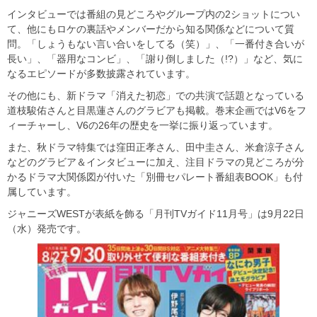
インタビューでは番組の見どころやグループ内の2ショットについ
て、他にもロケの裏話やメンバーだから知る関係などについて質
問。「しょうもない言い合いをしてる（笑）」、「一番付き合いが
長い」、「器用なコンビ」、「謝り倒しました（!?）」など、気に
なるエピソードが多数披露されています。
その他にも、新ドラマ「消えた初恋」での共演で話題となっている
道枝駿佑さんと目黒蓮さんのグラビアも掲載。巻末企画ではV6をフ
ィーチャーし、V6の26年の歴史を一挙に振り返っています。
また、秋ドラマ特集では窪田正孝さん、田中圭さん、米倉涼子さん
などのグラビア＆インタビューに加え、注目ドラマの見どころが分
かるドラマ大関係図が付いた「別冊セパレート番組表BOOK」も付
属しています。
ジャニーズWESTが表紙を飾る「月刊TVガイド11月号」は9月22日
（水）発売です。