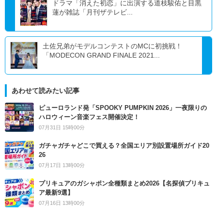
ドラマ「消えた初恋」に出演する道枝駿佑と目黒
蓮が雑誌「月刊ザテレビ...
土佐兄弟がモデルコンテストのMCに初挑戦！
「MODECON GRAND FINALE 2021...
あわせて読みたい記事
ピューロランド発「SPOOKY PUMPKIN 2026」一夜限りの
ハロウィーン音楽フェス開催決定！
07月31日 15時00分
ガチャガチャどこで買える？全国エリア別設置場所ガイド20
26
07月17日 13時00分
プリキュアのガシャポン全種類まとめ2026【名探偵プリキュ
ア最新9選】
07月16日 13時00分