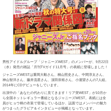
男性アイドルグループ「ジャニーズWEST」のメンバーが、9月22日
（水）発売の雑誌「月刊TVガイド11月号」の表紙に登場しました！
ジャニーズWESTは重岡大毅さん、桐山照史さん、中間淳太さん、
神山智洋さん、藤井流星さん、濵田崇裕さん、小瀧望さんの7人組。
2014年にCDデビューをしています。
出演中の「あなたの代わりに見てきます！リア突WEST」が10月か
ら全国ネットレギュラー番組となるジャニーズWEST。表紙には全
員がヒョウ柄の衣装で登場しているほか、誌面ではメンバーの魅力
がつまったグラビア＆インタビューが掲載となっています。