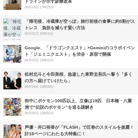
ドラインが示す診療改革
08月03日 17時25分
「帰宅後、冷蔵庫が空っぽ」旅行前後の食事に約5割がス
トレス 負担を減らす賢い方法
08月01日 20時33分
Google、「ドラゴンクエスト」×Geminiのコラボイベン
ト「ジェミニクエスト」を渋谷・原宿で開催
08月03日 18時42分
松村北斗と今田美桜、急逝した東野圭吾氏へ誓う「多く
の方へ届けていけたら」
08月04日 14時00分
街中にポケモン100匹以上、立像は19匹 日本橋・八重
洲で“伝説のポケモン”を巡る謎解き
08月05日 15時55分
声優・井口裕香が「FLASH」で圧巻のスタイルを披露！
計18ページにわたる大特集に！