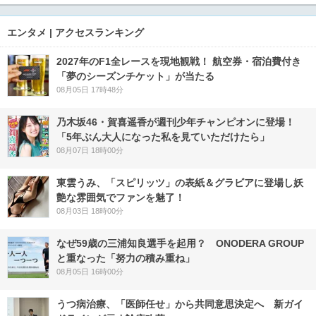
エンタメ | アクセスランキング
2027年のF1全レースを現地観戦！ 航空券・宿泊費付き
「夢のシーズンチケット」が当たる
08月05日 17時48分
乃木坂46・賀喜遥香が週刊少年チャンピオンに登場！
「5年ぶん大人になった私を見ていただけたら」
08月07日 18時00分
東雲うみ、「スピリッツ」の表紙＆グラビアに登場し妖
艶な雰囲気でファンを魅了！
08月03日 18時00分
なぜ59歳の三浦知良選手を起用？ ONODERA GROUP
と重なった「努力の積み重ね」
08月05日 16時00分
うつ病治療、「医師任せ」から共同意思決定へ 新ガイ