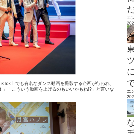
エ
202
ikTok上でも有名なダンス動画を撮影する企画が行われ、
！」「こういう動画を上げるのもいいかもね!?」と言いな
エ
202