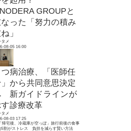
NODERA GROUPと
重なった「努力の積み
重ね」
ンタメ
6-08-05 16:00
うつ病治療、「医師任
せ」から共同意思決定
へ 新ガイドラインが
示す診療改革
ンタメ
6-08-03 17:25