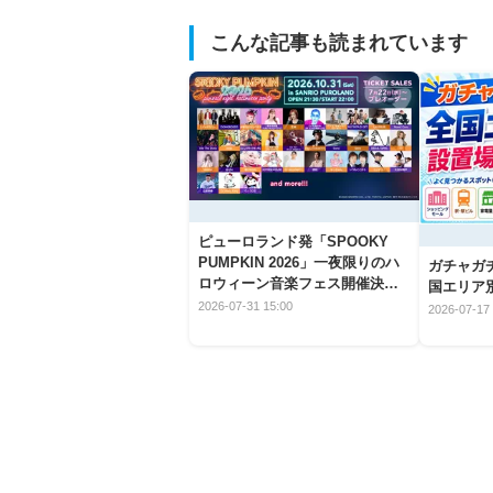
こんな記事も読まれています
ピューロランド発「SPOOKY
PUMPKIN 2026」一夜限りのハ
ガチャガ
ロウィーン音楽フェス開催決
国エリア別
定！
2026-07-31 15:00
2026-07-17 