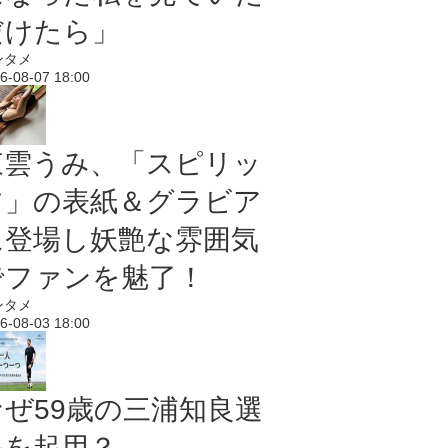
だけたら」
ンタメ
6-08-07 18:00
東雲うみ、「スピリッ
ツ」の表紙＆グラビア
に登場し妖艶な雰囲気
でファンを魅了！
ンタメ
6-08-03 18:00
なぜ59歳の三浦知良選
手を起用？