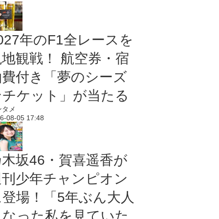
027年のF1全レースを
現地観戦！ 航空券・宿
泊費付き「夢のシーズ
ンチケット」が当たる
ンタメ
6-08-05 17:48
乃木坂46・賀喜遥香が
週刊少年チャンピオン
に登場！「5年ぶん大人
になった私を見ていた