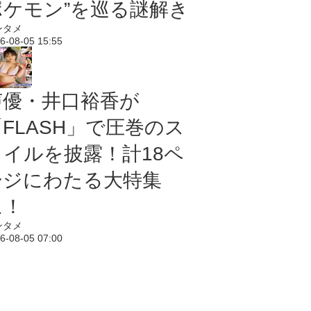
ポケモン”を巡る謎解き
ンタメ
6-08-05 15:55
声優・井口裕香が
「FLASH」で圧巻のス
タイルを披露！計18ペ
ージにわたる大特集
に！
ンタメ
6-08-05 07:00