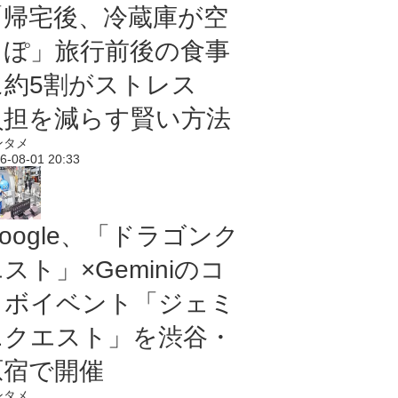
「帰宅後、冷蔵庫が空
っぽ」旅行前後の食事
に約5割がストレス
負担を減らす賢い方法
ンタメ
6-08-01 20:33
oogle、「ドラゴンク
スト」×Geminiのコ
ラボイベント「ジェミ
ニクエスト」を渋谷・
原宿で開催
ンタメ