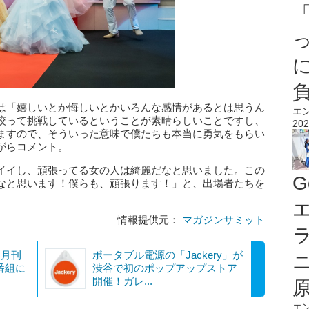
は「嬉しいとか悔しいとかいろんな感情があるとは思うん
エ
絞って挑戦しているということが素晴らしいことですし、
202
ますので、そういった意味で僕たちも本当に勇気をもらい
がらコメント。
イイし、頑張ってる女の人は綺麗だなと思いました。この
G
なと思います！僕らも、頑張ります！」と、出場者たちを
エ
情報提供元：
マガジンサミット
「月刊
ポータブル電源の「Jackery」が
番組に
渋谷で初のポップアップストア
開催！ガレ...
エ