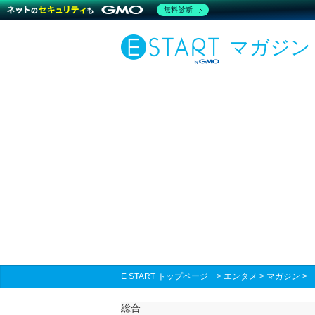
無料診断
マガジン
E START トップページ
>
エンタメ
>
マガジン
総合