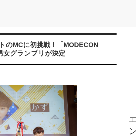
のMCに初挑戦！「MODECON
1」の男女グランプリが決定
エ