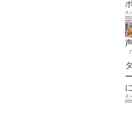
エ
202
エ
202