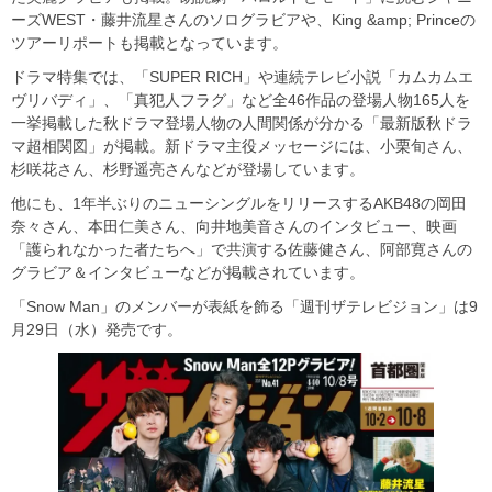
ーズWEST・藤井流星さんのソログラビアや、King &amp; Princeの
ツアーリポートも掲載となっています。
ドラマ特集では、「SUPER RICH」や連続テレビ小説「カムカムエ
ヴリバディ」、「真犯人フラグ」など全46作品の登場人物165人を
一挙掲載した秋ドラマ登場人物の人間関係が分かる「最新版秋ドラ
マ超相関図」が掲載。新ドラマ主役メッセージには、小栗旬さん、
杉咲花さん、杉野遥亮さんなどが登場しています。
他にも、1年半ぶりのニューシングルをリリースするAKB48の岡田
奈々さん、本田仁美さん、向井地美音さんのインタビュー、映画
「護られなかった者たちへ」で共演する佐藤健さん、阿部寛さんの
グラビア＆インタビューなどが掲載されています。
「Snow Man」のメンバーが表紙を飾る「週刊ザテレビジョン」は9
月29日（水）発売です。