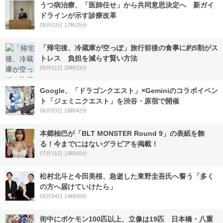
うつ病治療、「医師任せ」から共同意思決定へ 新ガイ
ドラインが示す診療改革
08月03日 17時25分
「帰宅後、冷蔵庫が空っぽ」旅行前後の食事に約5割がス
トレス 負担を減らす賢い方法
08月01日 20時33分
Google、「ドラゴンクエスト」×Geminiのコラボイベン
ト「ジェミニクエスト」を渋谷・原宿で開催
08月03日 18時42分
本郷柚巴が「BLT MONSTER Round 9」の表紙を飾
る！今までにはないグラビアを掲載！
07月31日 19時00分
松村北斗と今田美桜、急逝した東野圭吾氏へ誓う「多く
の方へ届けていけたら」
08月04日 14時00分
街中にポケモン100匹以上、立像は19匹 日本橋・八重