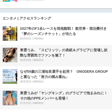
エンタメ | アクセスランキング
2027年のF1全レースを現地観戦！ 航空券・宿泊費付き
「夢のシーズンチケット」が当たる
08月05日 17時48分
東雲うみ、「スピリッツ」の表紙＆グラビアに登場し妖
艶な雰囲気でファンを魅了！
08月03日 18時00分
なぜ59歳の三浦知良選手を起用？ ONODERA GROUP
と重なった「努力の積み重ね」
08月05日 16時00分
東雲うみが「ヤングキング」のグラビアで泡まみれに！
その他のPPEメンバーも登場！
07月31日 19時00分