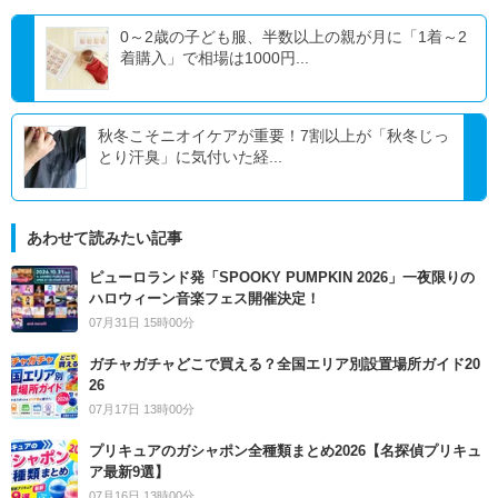
0～2歳の子ども服、半数以上の親が月に「1着～2
着購入」で相場は1000円...
秋冬こそニオイケアが重要！7割以上が「秋冬じっ
とり汗臭」に気付いた経...
あわせて読みたい記事
ピューロランド発「SPOOKY PUMPKIN 2026」一夜限りの
ハロウィーン音楽フェス開催決定！
07月31日 15時00分
ガチャガチャどこで買える？全国エリア別設置場所ガイド20
26
07月17日 13時00分
プリキュアのガシャポン全種類まとめ2026【名探偵プリキュ
ア最新9選】
07月16日 13時00分