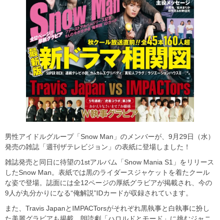
男性アイドルグループ「Snow Man」のメンバーが、9月29日（水）
発売の雑誌「週刊ザテレビジョン」の表紙に登場しました！
雑誌発売と同日に待望の1stアルバム「Snow Mania S1」をリリース
したSnow Man。表紙では黒のライダースジャケットを着たクール
な姿で登場。誌面には全12ページの厚紙グラビアが掲載され、今の
9人が丸分かりになる“俺解説”IDカードが収録されています。
また、Travis JapanとIMPACTorsがそれぞれ黒執事と白執事に扮し
た美麗グラビアも掲載。朗読劇「ハロルドとモード」に挑むジャニ